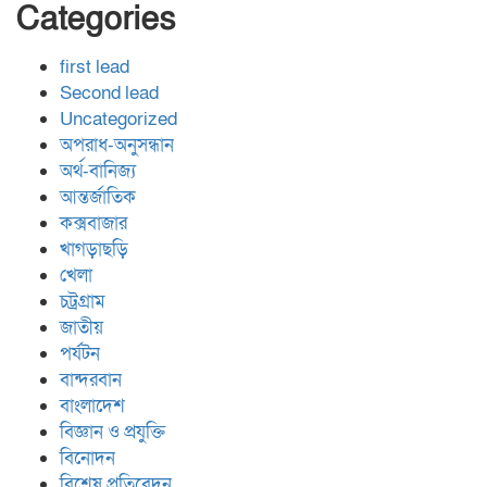
Categories
first lead
Second lead
Uncategorized
অপরাধ-অনুসন্ধান
অর্থ-বানিজ্য
আন্তর্জাতিক
কক্সবাজার
খাগড়াছড়ি
খেলা
চট্রগ্রাম
জাতীয়
পর্যটন
বান্দরবান
বাংলাদেশ
বিজ্ঞান ও প্রযুক্তি
বিনোদন
বিশেষ প্রতিবেদন