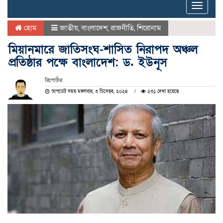
Toggle
naviga
হোম
জাতীয়
,
বাংলাদেশ
,
রাজনীতি
,
শিরোনাম
মিয়ানমারে জাতিসংঘ-শাসিত নিরাপদ অঞ্চল
প্রতিষ্ঠার পক্ষে বাংলাদেশ: ড. ইউনূস
রিপোর্টার
আপডেট সময় মঙ্গলবার, ৩ ডিসেম্বর, ২০২৪
২৩১ দেখা হয়েছে