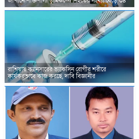
জাপানে শক্তিশালী ভূমিকম্পে নিহতের সংখ্যা বেড়ে ৩৪
রাশিয়ায় ক্যানসারের ভ্যাকসিন রোগীর শরীরে
কার্যকরভাবে কাজ করছে, দাবি বিজ্ঞানীর