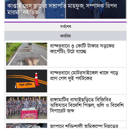
কাপ্তাই প্রেস ক্লাবের সভাপতি মাহফুজ, সম্পাদক রিপন
মারমা নির্বাচিত
সর্বশেষ
জনপ্রিয়
বান্দরবানে ৩ কোটি টাকার সড়কের
কার্পেটিং উঠে যাচ্ছে
বান্দরবানে মোটরসাইকেল খাদে পড়ে
প্রাণ গেল দুই পর্যটকের
রাঙ্গামাটির বাঘাইছড়িতে বিজিবির
অভিযানে বিদেশি পিস্তল, গুলি ও বিদেশি
সিগারেট জব্দ
জাপানে শক্তিশালী ভূমিকম্পে নিহতের