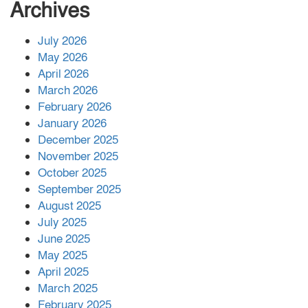
সংখ্যা বেড়ে ৩৪
Archives
July 2026
রাশিয়ায় ক্যানসারের ভ্যাকসিন রোগীর
May 2026
শরীরে কার্যকরভাবে কাজ করছে, দাবি
April 2026
বিজ্ঞানীর
March 2026
February 2026
কাপ্তাই প্রেস ক্লাবের সভাপতি মাহফুজ,
January 2026
সম্পাদক রিপন মারমা নির্বাচিত
December 2025
November 2025
October 2025
মালয়েশিয়ার প্রধানমন্ত্রীকে চিঠি দেয়ার
September 2025
পর ফোন তারেক রহমানের,গ্যাস সঙ্কট
মোকাবিলায় সহায়তার আশ্বাস
August 2025
July 2025
June 2025
২২১ কোটি টাকা বেড়েছে রেলের আয়,
কীভাবে?
May 2025
April 2025
March 2025
এক বিলিয়ন ডলার বিনিয়োগ হবে
February 2025