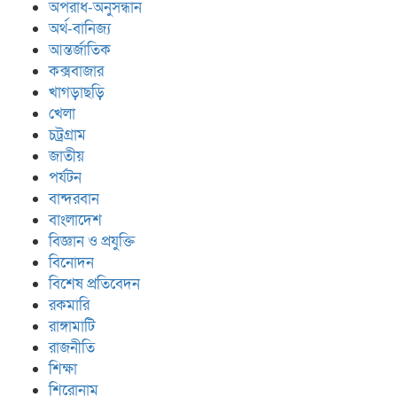
অপরাধ-অনুসন্ধান
অর্থ-বানিজ্য
আন্তর্জাতিক
কক্সবাজার
খাগড়াছড়ি
খেলা
চট্রগ্রাম
জাতীয়
পর্যটন
বান্দরবান
বাংলাদেশ
বিজ্ঞান ও প্রযুক্তি
বিনোদন
বিশেষ প্রতিবেদন
রকমারি
রাঙ্গামাটি
রাজনীতি
শিক্ষা
শিরোনাম