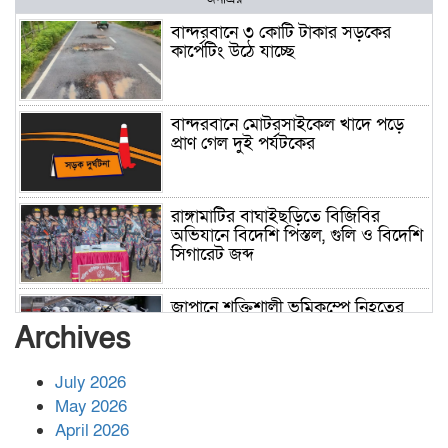
বান্দরবানে ৩ কোটি টাকার সড়কের
কার্পেটিং উঠে যাচ্ছে
বান্দরবানে মোটরসাইকেল খাদে পড়ে
প্রাণ গেল দুই পর্যটকের
রাঙ্গামাটির বাঘাইছড়িতে বিজিবির
অভিযানে বিদেশি পিস্তল, গুলি ও বিদেশি
সিগারেট জব্দ
জাপানে শক্তিশালী ভূমিকম্পে নিহতের
সংখ্যা বেড়ে ৩৪
Archives
July 2026
রাশিয়ায় ক্যানসারের ভ্যাকসিন রোগীর
May 2026
শরীরে কার্যকরভাবে কাজ করছে, দাবি
April 2026
বিজ্ঞানীর