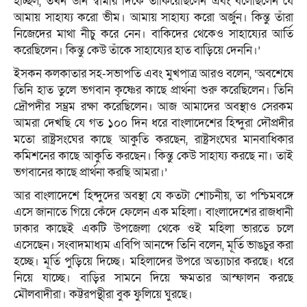
হচ্ছিল, তখন উনি স্বামীর দিকে তাকিয়েছিলেন এবং বলেছিলেন যে
আমায় সাহায্য করো ভীম। আমায় সাহায্য করো অর্জুন। কিন্তু তাঁরা
নিজেদের মাথা নীচু করে নেন। বাকিদের থেকেও সাহায্যের আর্তি
করেছিলেন। কিন্তু কেউ তাঁকে সাহায্যের হাত বাড়িয়ে দেননি।’
ইসকন কলকাতার সহ-সভাপতি এবং মুখপাত্র আরও বলেন, ‘অবশেষে
তিনি হাত তুলে ভগবান কৃষ্ণের কাছে প্রার্থনা শুরু করেছিলেন। তিনি
দ্রৌপদীর সম্ভ্রম রক্ষা করেছিলেন। আজ আমাদের অবস্থাও সেরকম
আমরা দেখছি যে গত ১০০ দিন ধরে বাংলাদেশের হিন্দুরা দৌপ্রদীর
মতো রাষ্ট্রসংঘের কাছে আকুতি করছেন, রাষ্ট্রসংঘের মানবাধিকার
কমিশনের কাছে আকুতি করছেন। কিন্তু কেউ সাহায্য করছে না। তাই
ভগবানের কাছে প্রার্থনা করছি আমরা।’
আর বাংলাদেশে হিন্দুদের অবস্থা যে কতটা শোচনীয়, তা পশ্চিমবঙ্গে
এসে জানাতে গিয়ে কেঁদে ফেলেন এক মহিলা। বাংলাদেশের রাজধানী
ঢাকার কাছেই একটি উপজেলা থেকে ওই মহিলা ভারতে চলে
এসেছেন। সংবাদমাধ্যম এবিপি আনন্দে তিনি বলেন, মূর্তি ভাঙচুর করা
হচ্ছে। মূর্তি পুড়িয়ে দিচ্ছে। মহিলাদের উপরে অত্যাচার করছে। ধরে
নিয়ে যাচ্ছে। বাড়ির সামনে দিয়ে ক্ষমতার আস্ফালন করছে
মৌলবাদীরা। কট্টরপন্থীরা বুক ফুলিয়ে ঘুরছে।