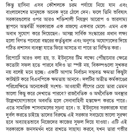
কিন্তু হাসিনা এসব কৌশলকে চরম পর্যায়ে নিয়ে যান এবং
বাংলাদেশের মানুষকে অনেক দূরে ঠেলে দেন। ফলে তিনি ভবিষ্যৎ
সরকারগুলোর ওপর আরও শক্তিশালী নিয়ন্ত্রণ আরোপ ও ভারসাম্য
স্থাপনে অন্তর্বর্তী সরকারকে এক প্রজন্মে একবার মেলে- এমন এক
অবাধ সুযোগ করে দিয়েছেন। আসন্ন সার্বিক সংস্কারের প্রধান লক্ষ্য
হলো বিগত পনেরো বছরের কর্তৃত্ববাদ এবং অনুগত অযোগ্যদের দিয়ে
গঠিত প্রশাসন ব্যবস্থা যাতে ফিরে আসতে না পারে তা নিশ্চিত করা।
রিপোর্টে আরও বলা হয়, ড. ইউনূসের টিম লক্ষ্যে পৌঁছানোর ক্ষেত্রে
কতোটা সফল হতে পারবে যদিও তা স্পষ্ট নয়, বিকল্পগুলো সুখকর
নয় বলেই মনে হচ্ছে। একটি আগাম নির্বাচন সম্ভবত ক্ষমতা কিছুটা
কাটছাঁট করে বিএনপিকে ক্ষমতায় আনবে। দলটির অতীত কর্মকাণ্ডের
পরিপ্রেক্ষিতে অনেকেরই সংশয়- আওয়ামী লীগের চেয়ে তারা তেমন
ভালো কিছু করে দেখাতে পারবে? রাজনৈতিক ও অর্থনৈতিক অবস্থার
উল্লেখযোগ্যভাবে অবনতি হলে সেনাবাহিনী হস্তক্ষেপ করতে পারে।
এতে সামরিক শাসনামলের সূচনা হবে। ড. ইউনূসের সরকারকে যারা
দুর্বল করতে চাইছে তাদের বিরুদ্ধে এই সরকার সবচেয়ে ভালো সুরক্ষা
হবে অব্যাহতভাবে নিজেদের কাজের সুফল দিয়ে যাওয়া। এটি এই
সরকারকে জনসমর্থন ধরে রাখতে সাহায্য করবে, যখন তারা গভীর