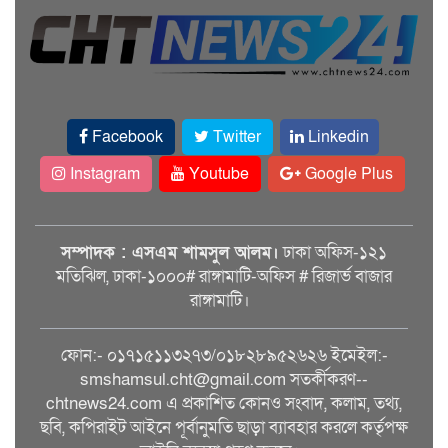
Facebook
Twitter
Linkedin
Instagram
Youtube
Google Plus
সম্পাদক : এসএম শামসুল আলম।
ঢাকা অফিস-১২১
মতিঝিল, ঢাকা-১০০০# রাঙ্গামাটি-অফিস # রিজার্ভ বাজার
রাঙ্গামাটি।
ফোন:- ০১৭১৫১১৩২৭৩/০১৮২৮৯৫২৬২৬ ইমেইল:-
smshamsul.cht@gmail.com সতর্কীকরণ--
chtnews24.com এ প্রকাশিত কোনও সংবাদ, কলাম, তথ্য,
ছবি, কপিরাইট আইনে পূর্বানুমতি ছাড়া ব্যাবহার করলে কর্তৃপক্ষ