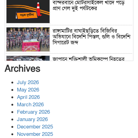
বান্দরবানে মোটরসাইকেল খাদে পড়ে
প্রাণ গেল দুই পর্যটকের
রাঙ্গামাটির বাঘাইছড়িতে বিজিবির
অভিযানে বিদেশি পিস্তল, গুলি ও বিদেশি
সিগারেট জব্দ
জাপানে শক্তিশালী ভূমিকম্পে নিহতের
সংখ্যা বেড়ে ৩৪
Archives
July 2026
রাশিয়ায় ক্যানসারের ভ্যাকসিন রোগীর
May 2026
শরীরে কার্যকরভাবে কাজ করছে, দাবি
April 2026
বিজ্ঞানীর
March 2026
February 2026
কাপ্তাই প্রেস ক্লাবের সভাপতি মাহফুজ,
January 2026
সম্পাদক রিপন মারমা নির্বাচিত
December 2025
November 2025