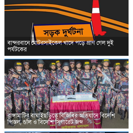
বান্দরবানে মোটরসাইকেল খাদে পড়ে প্রাণ গেল দুই
পর্যটকের
রাঙ্গামাটির বাঘাইছড়িতে বিজিবির অভিযানে বিদেশি
পিস্তল, গুলি ও বিদেশি সিগারেট জব্দ