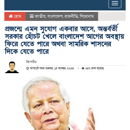
Toggle
naviga
হোম
জাতীয়
,
বাংলাদেশ
,
রাজনীতি
,
শিরোনাম
প্রজন্মে এমন সুযোগ একবার আসে, অন্তর্বর্তী
সরকার হোঁচট খেলে বাংলাদেশ আগের অবস্থায়
ফিরে যেতে পারে অথবা সামরিক শাসনের
দিকে যেতে পারে
রিপোর্টার
আপডেট সময় শুক্রবার, ১৫ নভেম্বর, ২০২৪
২৪৭ দেখা হয়েছে