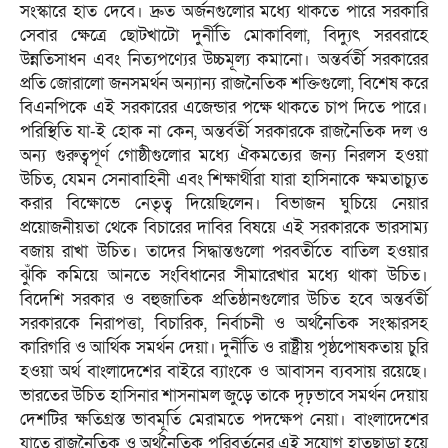
সংস্কারে হাত দেবে। দ্রুত অর্জনগুলোর মধ্যে থাকতে পারে সরকারি
সেবার ক্ষেত্রে ছোটখাটো দুর্নীতি মোকাবিলা, বিদ্যুৎ সরবরাহে
উন্নতিসাধন এবং নিত্যপণ্যের উচ্চমূল্য কমানো। অন্তর্বর্তী সরকারের
প্রতি জোরালো জনসমর্থন অন্যান্য রাজনৈতিক শক্তিগুলো, বিশেষ করে
বিএনপিকে এই সরকারের এজেন্ডার পক্ষে থাকতে চাপ দিতে পারে।
পরিস্থিতি যা-ই হোক না কেন, অন্তর্বর্তী সরকারকে রাজনৈতিক দল ও
অন্য গুরুত্বপূর্ণ গোষ্ঠীগুলোর মধ্যে ঐকমত্যের জন্য নিরলস হওয়া
উচিত, যেমন সেনাবাহিনী এবং শিক্ষার্থীরা যারা হাসিনাকে ক্ষমতাচ্যুত
করার বিক্ষোভে নেতৃত্ব দিয়েছিলেন। বিভাজন ঘুচিয়ে নেয়ার
প্রয়োজনীয়তা থেকে বিচারের দাবির বিষয়ে এই সরকারকে ভারসাম্য
বজায় রাখা উচিত। তাদের সিদ্ধান্তগুলো পরবর্তীতে বাতিল হওয়ার
ঝুঁকি কমিয়ে আনতে সংবিধানের সীমারেখার মধ্যে থাকা উচিত।
বিদেশি সরকার ও বহুজাতিক প্রতিষ্ঠানগুলোর উচিত হবে অন্তর্বর্তী
সরকারকে নিরাপত্তা, বিচারিক, নির্বাচনী ও অর্থনৈতিক সংস্কারসহ
কারিগরি ও আর্থিক সমর্থন দেয়া। দুর্নীতি ও রাষ্ট্রীয় পৃষ্ঠপোষকতায় চুরি
হওয়া অর্থ বাংলাদেশের বাইরে ব্যাংকে ও আবাসন ব্যবসায় রয়েছে।
ভারতের উচিত হাসিনার শাসনামল জুড়ে তাকে দৃঢ়ভাবে সমর্থন দেয়ায়
দেশটির ক্ষতিগ্রস্ত ভাবমূর্তি মেরামতে পদক্ষেপ নেয়া। বাংলাদেশের
যাতে রাজনৈতিক ও অর্থনৈতিক পরিবর্তনের এই সুযোগ হাতছাড়া হয়ে