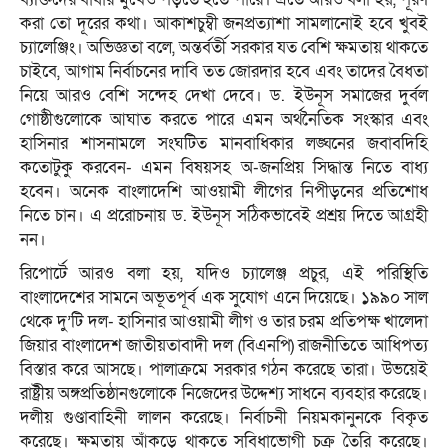
করা তো দূরের কথা। আকাশচুম্বী জনপ্রত্যাশা সামলানোই হবে খুবই
চ্যালেঞ্জিং। অভিজ্ঞতা বলে, অন্তর্বর্তী সরকার যত বেশি ক্ষমতায় থাকতে
চাইবে, আগাম নির্বাচনের দাবি তত জোরদার হবে এবং তাদের বৈধতা
নিয়ে আরও বেশি সন্দেহ দেখা দেবে। ড. ইউনূস সমাজের দুর্বল
গোষ্ঠীগুলোকে আঘাত করতে পারে এমন অর্থনৈতিক সংস্কার এবং
হাসিনার শাসনামলে সংঘটিত মানবাধিকার লঙ্ঘনের জবাবদিহি
কতোটুকু করবেন- এমন বিষয়সহ অ-জনপ্রিয় সিদ্ধান্ত নিতে বাধ্য
হবেন। অনেক বাংলাদেশি আওয়ামী লীগের নিপীড়নের প্রতিশোধ
নিতে চান। এ প্ররোচনায় ড. ইউনূস সঠিকভাবেই প্রশ্রয় দিতে আগ্রহী
নন।
রিপোর্টে আরও বলা হয়, যদিও চ্যালেঞ্জ প্রচুর, এই পরিস্থিতি
বাংলাদেশের সামনে অভূতপূর্ব এক সুযোগ এনে দিয়েছে। ১৯৯০ সাল
থেকে দু’টি দল- হাসিনার আওয়ামী লীগ ও তার চরম প্রতিপক্ষ খালেদা
জিয়ার বাংলাদেশ জাতীয়তাবাদী দল (বিএনপি) রাজনীতিতে আধিপত্য
বিস্তার করে আসছে। পালাক্রমে সরকার গঠন করেছে তারা। উভয়েই
রাষ্ট্রীয় অঙ্গপ্রতিষ্ঠানগুলোকে নিজেদের উদ্দেশ্য সাধনে ব্যবহার করেছে।
দলীয় গুণ্ডাবাহিনী লালন করেছে। নির্বাচনী নিয়মকানুনকে বিকৃত
করেছে। ক্ষমতায় আঁকড়ে থাকতে সুবিধাভোগী চক্র তৈরি করেছে।