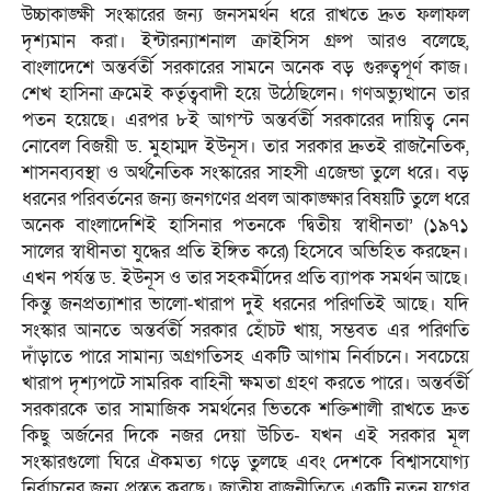
উচ্চাকাঙ্ক্ষী সংস্কারের জন্য জনসমর্থন ধরে রাখতে দ্রুত ফলাফল
দৃশ্যমান করা। ইন্টারন্যাশনাল ক্রাইসিস গ্রুপ আরও বলেছে,
বাংলাদেশে অন্তর্বর্তী সরকারের সামনে অনেক বড় গুরুত্বপূর্ণ কাজ।
শেখ হাসিনা ক্রমেই কর্তৃত্ববাদী হয়ে উঠেছিলেন। গণঅভ্যুত্থানে তার
পতন হয়েছে। এরপর ৮ই আগস্ট অন্তর্বর্তী সরকারের দায়িত্ব নেন
নোবেল বিজয়ী ড. মুহাম্মদ ইউনূস। তার সরকার দ্রুতই রাজনৈতিক,
শাসনব্যবস্থা ও অর্থনৈতিক সংস্কারের সাহসী এজেন্ডা তুলে ধরে। বড়
ধরনের পরিবর্তনের জন্য জনগণের প্রবল আকাঙ্ক্ষার বিষয়টি তুলে ধরে
অনেক বাংলাদেশিই হাসিনার পতনকে ‘দ্বিতীয় স্বাধীনতা’ (১৯৭১
সালের স্বাধীনতা যুদ্ধের প্রতি ইঙ্গিত করে) হিসেবে অভিহিত করছেন।
এখন পর্যন্ত ড. ইউনূস ও তার সহকর্মীদের প্রতি ব্যাপক সমর্থন আছে।
কিন্তু জনপ্রত্যাশার ভালো-খারাপ দুই ধরনের পরিণতিই আছে। যদি
সংস্কার আনতে অন্তর্বর্তী সরকার হোঁচট খায়, সম্ভবত এর পরিণতি
দাঁড়াতে পারে সামান্য অগ্রগতিসহ একটি আগাম নির্বাচনে। সবচেয়ে
খারাপ দৃশ্যপটে সামরিক বাহিনী ক্ষমতা গ্রহণ করতে পারে। অন্তর্বর্তী
সরকারকে তার সামাজিক সমর্থনের ভিতকে শক্তিশালী রাখতে দ্রুত
কিছু অর্জনের দিকে নজর দেয়া উচিত- যখন এই সরকার মূল
সংস্কারগুলো ঘিরে ঐকমত্য গড়ে তুলছে এবং দেশকে বিশ্বাসযোগ্য
নির্বাচনের জন্য প্রস্তুত করছে। জাতীয় রাজনীতিতে একটি নতুন যুগের