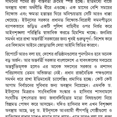
সামনের পথের রূঢ় বাস্তবতা ক্রমেই স্পষ্ট হচ্ছে। ইতিমধ্যে বাজে
অবস্থায় থাকা অর্থনীতি ধীরে এগুচ্ছে। এক মাসের বেশি সময়ের
বিক্ষোভ এবং ক্ষমতা হস্তান্তর ঘিরে অনিশ্চয়তায় সেটি আরও ধাক্কা
খেয়েছে। ইউনূসের সরকার প্রধানত বিক্ষোভ-বিরোধী দমনপীড়নে
ব্যাপকভাবে জড়িত একটি পুলিশ বাহিনীর ওপর নির্ভর করে
আইনশৃঙ্খলা পরিস্থিতি স্বাভাবিক করতে হিমশিম খাচ্ছে। জনপ্রিয়
সমর্থন ধরে রাখা অন্তর্বর্তী সরকারের জন্য খুবই গুরুত্বপূর্ণ। বিশেষ করে
এর বিদ্যমান আইনে জোড়াতালি দেয়া আইনি ভিত্তির কারণে।
রিপোর্টে আরও বলা হয়, দেশের প্রতিষ্ঠানগুলোর পুনর্গঠনও হবে অনেক
বড় অর্জন। আর অন্তর্বর্তী সরকার বাংলাদেশে এ যাবৎকালের সবচেয়ে
অন্তর্ভুক্তিমূলক হলেও এর অনেক সদস্যের সরকার ও প্রশাসন
পরিচালনায় তেমন অভিজ্ঞতা নেই। প্রধান রাজনৈতিক পক্ষগুলোর
সমর্থন ধরে রাখা ইতিমধ্যেই চ্যালেঞ্জিং প্রমাণিত হচ্ছে। কেউ কেউ
আগাম নির্বাচনের সুবিধার জন্য অবস্থান নিয়েছেন। এমনকি ড.
ইউনূসের মিত্ররাও সাংবিধানিক সংস্কার ও হাসিনার শাসনামলে
সংঘটিত নৃশংসতার জন্য জবাবদিহিতার মতো বিষয়গুলো নিয়ে
ভিন্নমত পোষণ করে আসছেন। যদিও হাসিনার দল এখন বিশৃঙ্খল
অবস্থায় আছে, তবু ড. ইউনূসকে আওয়ামী লীগপন্থি গোষ্ঠীগুলো ও
ব্যক্তিদের বাধার মুখেও পড়তে হতে পারে। এতে আরও বলা হয়, পূরণ