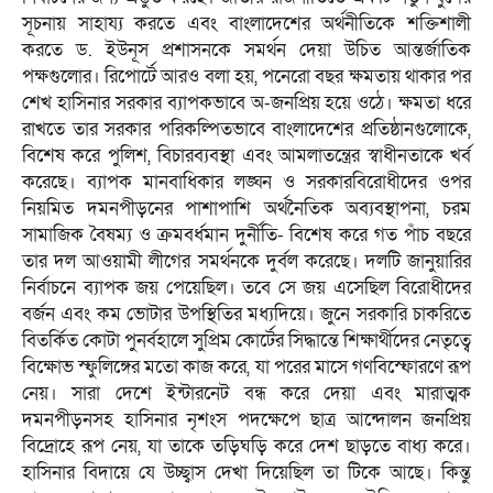
সূচনায় সাহায্য করতে এবং বাংলাদেশের অর্থনীতিকে শক্তিশালী
করতে ড. ইউনূস প্রশাসনকে সমর্থন দেয়া উচিত আন্তর্জাতিক
পক্ষগুলোর। রিপোর্টে আরও বলা হয়, পনেরো বছর ক্ষমতায় থাকার পর
শেখ হাসিনার সরকার ব্যাপকভাবে অ-জনপ্রিয় হয়ে ওঠে। ক্ষমতা ধরে
রাখতে তার সরকার পরিকল্পিতভাবে বাংলাদেশের প্রতিষ্ঠানগুলোকে,
বিশেষ করে পুলিশ, বিচারব্যবস্থা এবং আমলাতন্ত্রের স্বাধীনতাকে খর্ব
করেছে। ব্যাপক মানবাধিকার লঙ্ঘন ও সরকারবিরোধীদের ওপর
নিয়মিত দমনপীড়নের পাশাপাশি অর্থনৈতিক অব্যবস্থাপনা, চরম
সামাজিক বৈষম্য ও ক্রমবর্ধমান দুর্নীতি- বিশেষ করে গত পাঁচ বছরে
তার দল আওয়ামী লীগের সমর্থনকে দুর্বল করেছে। দলটি জানুয়ারির
নির্বাচনে ব্যাপক জয় পেয়েছিল। তবে সে জয় এসেছিল বিরোধীদের
বর্জন এবং কম ভোটার উপস্থিতির মধ্যদিয়ে। জুনে সরকারি চাকরিতে
বিতর্কিত কোটা পুনর্বহালে সুপ্রিম কোর্টের সিদ্ধান্তে শিক্ষার্থীদের নেতৃত্বে
বিক্ষোভ স্ফুলিঙ্গের মতো কাজ করে, যা পরের মাসে গণবিস্ফোরণে রূপ
নেয়। সারা দেশে ইন্টারনেট বন্ধ করে দেয়া এবং মারাত্মক
দমনপীড়নসহ হাসিনার নৃশংস পদক্ষেপে ছাত্র আন্দোলন জনপ্রিয়
বিদ্রোহে রূপ নেয়, যা তাকে তড়িঘড়ি করে দেশ ছাড়তে বাধ্য করে।
হাসিনার বিদায়ে যে উচ্ছ্বাস দেখা দিয়েছিল তা টিকে আছে। কিন্তু