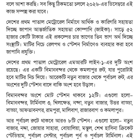
বলে আশা করছি। সব কিছু ঠিকমতো চললে ২০২৬-এর ডিসেম্বরে এই
কাজ সম্পন্ন করা যাবে।
দেশের প্রথম পাতাল মেট্রোরেল নির্মাণে আর্থিক ও কারিগরি সহায়তা
দিচ্ছে জাপান আন্তর্জাতিক সহায়তা কোম্পানি (জাইকা)। সাড়ে ৫২
হাজার কোটি টাকার এই প্রকল্পের চার ভাগের তিন ভাগ অর্থ দিচ্ছে
সংস্থাটি। মাটির নিচে রেলপথ ও স্টেশন নির্মাণেও ব্যবহার করা হবে
জাপানি প্রযুক্তি।
দেশের প্রথম পাতাল মেট্রোরেল এমআরটি লাইন-১-এর দুটি অংশ
রয়েছে। এর একটি বিমানবন্দর থেকে কমলাপুর রুট, যার পুরোটাই
হবে মাটির নিচ দিয়ে। আরেকটি নতুন বাজার থেকে পূর্বাচল রুট, এর
অংশের দুটি স্টেশন বাদে বাকি অংশ হবে উড়াল।
বিমানবন্দর অংশে মোট স্টেশন থাকবে ১২টি। এগুলো হলো–
বিমানবন্দর, টার্মিনাল ৩, খিলক্ষেত, নন্দা, নতুন বাজার, উত্তর বাড্ডা,
বাড্ডা, আফতাবনগর, রামপুরা, মালিবাগ, রাজারবাগ ও কমলাপুর।
আর পূর্বাচল রুটে থাকবে আরও ৮টি স্টেশন। এগুলো হলো– নতুন
বাজার, নদ্দা, জোয়ার সাহারা, বোয়ালিয়া, মস্তুল, শেখ হাসিনা ক্রিকেট
স্টেডিয়াম, পূর্বাচল সেন্টার, পূর্বাচল পূর্ব ও পূর্বাচল টার্মিনাল। এই