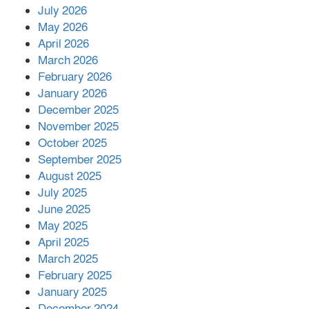
July 2026
রাশিয়ায় ক্যানসারের ভ্যাকসিন রোগীর
May 2026
শরীরে কার্যকরভাবে কাজ করছে, দাবি
April 2026
বিজ্ঞানীর
March 2026
February 2026
কাপ্তাই প্রেস ক্লাবের সভাপতি মাহফুজ,
January 2026
সম্পাদক রিপন মারমা নির্বাচিত
December 2025
November 2025
October 2025
মালয়েশিয়ার প্রধানমন্ত্রীকে চিঠি দেয়ার
September 2025
পর ফোন তারেক রহমানের,গ্যাস সঙ্কট
মোকাবিলায় সহায়তার আশ্বাস
August 2025
July 2025
June 2025
২২১ কোটি টাকা বেড়েছে রেলের আয়,
কীভাবে?
May 2025
April 2025
March 2025
এক বিলিয়ন ডলার বিনিয়োগ হবে
February 2025
আনোয়ারায়
January 2025
December 2024