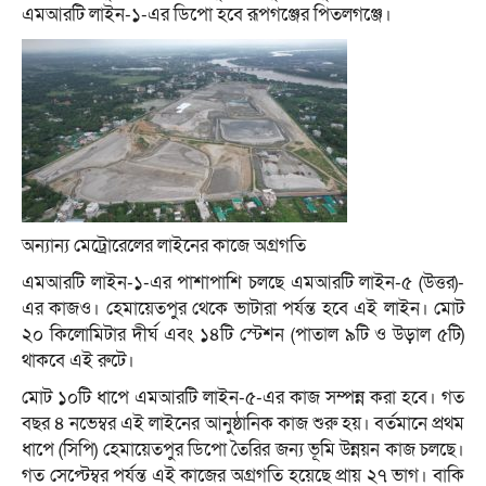
এমআরটি লাইন-১-এর ডিপো হবে রূপগঞ্জের পিতলগঞ্জে।
অন্যান্য মেট্রোরেলের লাইনের কাজে অগ্রগতি
এমআরটি লাইন-১-এর পাশাপাশি চলছে এমআরটি লাইন-৫ (উত্তর)-
এর কাজও। হেমায়েতপুর থেকে ভাটারা পর্যন্ত হবে এই লাইন। মোট
২০ কিলোমিটার দীর্ঘ এবং ১৪টি স্টেশন (পাতাল ৯টি ও উড়াল ৫টি)
থাকবে এই রুটে।
মোট ১০টি ধাপে এমআরটি লাইন-৫-এর কাজ সম্পন্ন করা হবে। গত
বছর ৪ নভেম্বর এই লাইনের আনুষ্ঠানিক কাজ শুরু হয়। বর্তমানে প্রথম
ধাপে (সিপি) হেমায়েতপুর ডিপো তৈরির জন্য ভূমি উন্নয়ন কাজ চলছে।
গত সেপ্টেম্বর পর্যন্ত এই কাজের অগ্রগতি হয়েছে প্রায় ২৭ ভাগ। বাকি