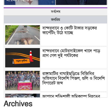
সর্বশেষ
জনপ্রিয়
বান্দরবানে ৩ কোটি টাকার সড়কের
কার্পেটিং উঠে যাচ্ছে
বান্দরবানে মোটরসাইকেল খাদে পড়ে
প্রাণ গেল দুই পর্যটকের
রাঙ্গামাটির বাঘাইছড়িতে বিজিবির
অভিযানে বিদেশি পিস্তল, গুলি ও বিদেশি
সিগারেট জব্দ
জাপানে শক্তিশালী ভূমিকম্পে নিহতের
সংখ্যা বেড়ে ৩৪
Archives