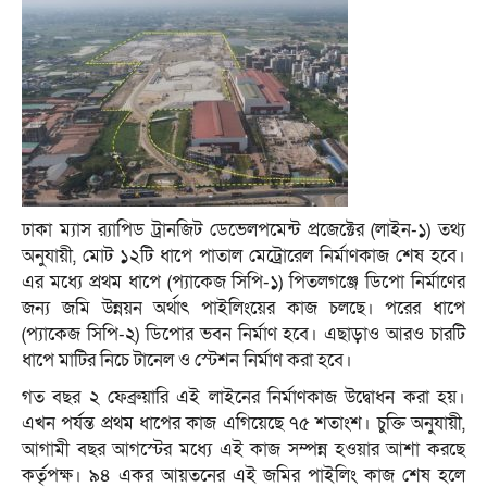
ঢাকা ম্যাস র‌্যাপিড ট্রানজিট ডেভেলপমেন্ট প্রজেক্টের (লাইন-১) তথ্য
অনুযায়ী, মোট ১২টি ধাপে পাতাল মেট্রোরেল নির্মাণকাজ শেষ হবে।
এর মধ্যে প্রথম ধাপে (প্যাকেজ সিপি-১) পিতলগঞ্জে ডিপো নির্মাণের
জন্য জমি উন্নয়ন অর্থাৎ পাইলিংয়ের কাজ চলছে। পরের ধাপে
(প্যাকেজ সিপি-২) ডিপোর ভবন নির্মাণ হবে। এছাড়াও আরও চারটি
ধাপে মাটির নিচে টানেল ও স্টেশন নির্মাণ করা হবে।
গত বছর ২ ফেব্রুয়ারি এই লাইনের নির্মাণকাজ উদ্বোধন করা হয়।
এখন পর্যন্ত প্রথম ধাপের কাজ এগিয়েছে ৭৫ শতাংশ। চুক্তি অনুযায়ী,
আগামী বছর আগস্টের মধ্যে এই কাজ সম্পন্ন হওয়ার আশা করছে
কর্তৃপক্ষ। ৯৪ একর আয়তনের এই জমির পাইলিং কাজ শেষ হলে