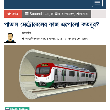
Toggle
naviga
হোম
Second lead
,
জাতীয়
,
বাংলাদেশ
,
শিরোনাম
পাতাল মেট্রোরেলের কাজ এগোলো কতদূর?
রিপোর্টার
আপডেট সময় সোমবার, ৪ নভেম্বর, ২০২৪
২৫৫ দেখা হয়েছে