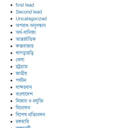
first lead
Second lead
Uncategorized
অপরাধ-অনুসন্ধান
অর্থ-বানিজ্য
আন্তর্জাতিক
কক্সবাজার
খাগড়াছড়ি
খেলা
চট্রগ্রাম
জাতীয়
পর্যটন
বান্দরবান
বাংলাদেশ
বিজ্ঞান ও প্রযুক্তি
বিনোদন
বিশেষ প্রতিবেদন
রকমারি