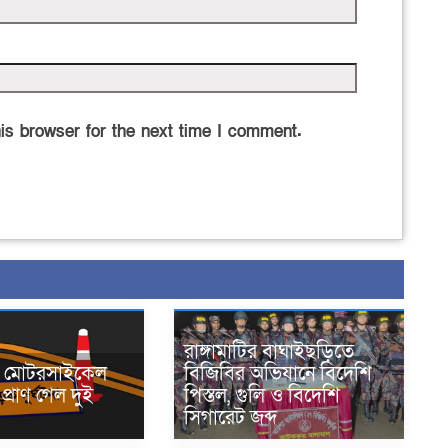
is browser for the next time I comment.
রাঙ্গামাটির বাঘাইছড়িতে
নে মোটরসাইকেল
বিজিবির অভিযানে বিদেশি
প্রাণ গেল দুই
পিস্তল, গুলি ও বিদেশি
সিগারেট জব্দ