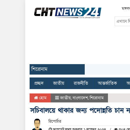
মঙ্গল
শিরোনাম
প্রচ্ছদ
জাতীয়
রাজনীতি
আন্তর্জাতিক
অর
হোম
জাতীয়
,
বাংলাদেশ
,
শিরোনাম
সচিবালয়ে থাকার জন্য পদোন্নতি চান না
রিপোর্টার
আপডেট সময় শুক্রবার, ১ নভেম্বর, ২০২৪
৩০৪ দে