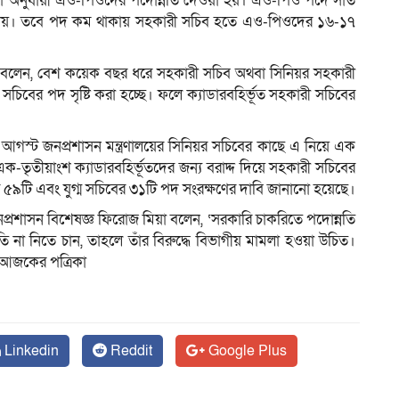
ষ্ঠতা অনুযায়ী এও-পিওদের পদোন্নতি দেওয়া হয়। এও-পিও পদে সাত
 যায়। তবে পদ কম থাকায় সহকারী সচিব হতে এও-পিওদের ১৬-১৭
পিও) বলেন, বেশ কয়েক বছর ধরে সহকারী সচিব অথবা সিনিয়র সহকারী
চিবের পদ সৃষ্টি করা হচ্ছে। ফলে ক্যাডারবহির্ভূত সহকারী সচিবের
 আগস্ট জনপ্রশাসন মন্ত্রণালয়ের সিনিয়র সচিবের কাছে এ নিয়ে এক
ক-তৃতীয়াংশ ক্যাডারবহির্ভূতদের জন্য বরাদ্দ দিয়ে সহকারী সচিবের
৯টি এবং যুগ্ম সচিবের ৩১টি পদ সংরক্ষণের দাবি জানানো হয়েছে।
্রশাসন বিশেষজ্ঞ ফিরোজ মিয়া বলেন, ‘সরকারি চাকরিতে পদোন্নতি
োন্নতি না নিতে চান, তাহলে তাঁর বিরুদ্ধে বিভাগীয় মামলা হওয়া উচিত।
’আজকের পত্রিকা
Linkedin
Reddit
Google Plus