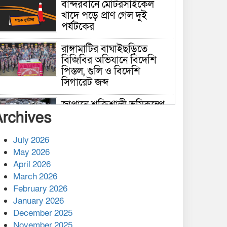
বান্দরবানে মোটরসাইকেল
খাদে পড়ে প্রাণ গেল দুই
পর্যটকের
রাঙ্গামাটির বাঘাইছড়িতে
বিজিবির অভিযানে বিদেশি
পিস্তল, গুলি ও বিদেশি
সিগারেট জব্দ
জাপানে শক্তিশালী ভূমিকম্পে
Archives
নিহতের সংখ্যা বেড়ে ৩৪
July 2026
রাশিয়ায় ক্যানসারের ভ্যাকসিন
May 2026
রোগীর শরীরে কার্যকরভাবে
April 2026
কাজ করছে, দাবি বিজ্ঞানীর
March 2026
February 2026
কাপ্তাই প্রেস ক্লাবের সভাপতি
মাহফুজ, সম্পাদক রিপন মারমা
January 2026
নির্বাচিত
December 2025
November 2025