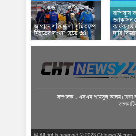
রাশিয়ায় ক
ভ্যাকসিন 
জাপানে শক্তিশালী ভূমিকম্পে
কার্যকরভ
নিহতের সংখ্যা বেড়ে ৩৪
দাবি বিজ্ঞ
সম্পাদক : এসএম শামসুল আলম।
ঢাকা 
রাঙ্গামাট
© All rights reserved © 2023 Chtnews24.com