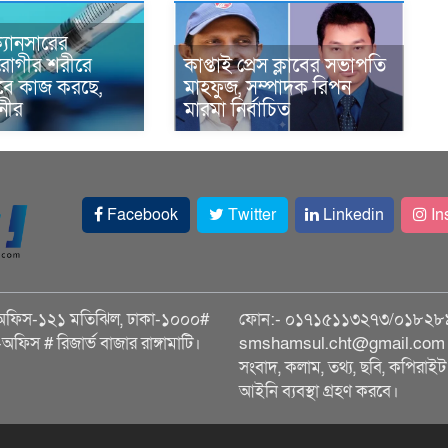
্যানসারের
রোগীর শরীরে
কাপ্তাই প্রেস ক্লাবের সভাপতি
াবে কাজ করছে,
মাহফুজ, সম্পাদক রিপন
ানীর
মারমা নির্বাচিত
Facebook
Twitter
Linkedin
In
অফিস-১২১ মতিঝিল, ঢাকা-১০০০#
ফোন:- ০১৭১৫১১৩২৭৩/০১৮২৮
ি-অফিস # রিজার্ভ বাজার রাঙ্গামাটি।
smshamsul.cht@gmail.com স
সংবাদ, কলাম, তথ্য, ছবি, কপিরাইট 
আইনি ব্যবস্থা গ্রহণ করবে।