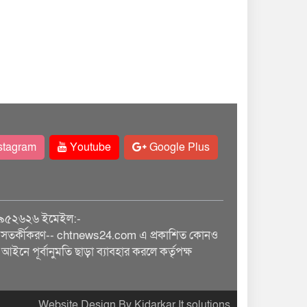
stagram
Youtube
Google Plus
৯৫২৬২৬ ইমেইল:-
তর্কীকরণ-- chtnews24.com এ প্রকাশিত কোনও
আইনে পূর্বানুমতি ছাড়া ব্যাবহার করলে কর্তৃপক্ষ
Website Design By Kidarkar It solutions