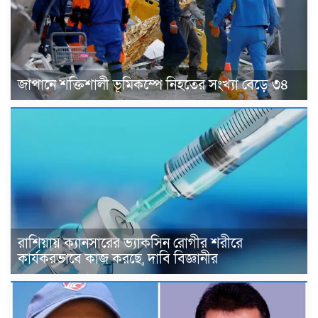
জাপানে শক্তিশালী ভূমিকম্পে নিহতের সংখ্যা বেড়ে ৩৪
রাশিয়ায় ক্যানসারের ভ্যাকসিন রোগীর শরীরে
কার্যকরভাবে কাজ করছে, দাবি বিজ্ঞানীর