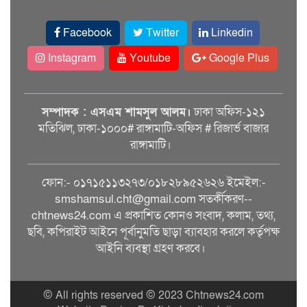
Facebook
Twitter
Linkedin
Instagram
Youtube
Google Plus
সম্পাদক : এসএম শামসুল আলম।
ঢাকা অফিস-১২১
মতিঝিল, ঢাকা-১০০০# রাঙ্গামাটি-অফিস # রিজার্ভ বাজার
রাঙ্গামাটি।
ফোন:- ০১৭১৫১১৩২৭৩/০১৮২৮৯৫২৬২৬ ইমেইল:-
smshamsul.cht@gmail.com সতর্কীকরণ--
chtnews24.com এ প্রকাশিত কোনও সংবাদ, কলাম, তথ্য,
ছবি, কপিরাইট আইনে পূর্বানুমতি ছাড়া ব্যাবহার করলে কর্তৃপক্ষ
আইনি ব্যবস্থা গ্রহণ করবে।
© All rights reserved © 2023 Chtnews24.com