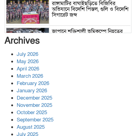
রাঙ্গামাটির বাঘাইছড়িতে বিজিবির
অভিযানে বিদেশি পিস্তল, গুলি ও বিদেশি
সিগারেট জব্দ
জাপানে শক্তিশালী ভূমিকম্পে নিহতের
সংখ্যা বেড়ে ৩৪
Archives
July 2026
রাশিয়ায় ক্যানসারের ভ্যাকসিন রোগীর
May 2026
শরীরে কার্যকরভাবে কাজ করছে, দাবি
April 2026
বিজ্ঞানীর
March 2026
February 2026
কাপ্তাই প্রেস ক্লাবের সভাপতি মাহফুজ,
January 2026
সম্পাদক রিপন মারমা নির্বাচিত
December 2025
November 2025
October 2025
মালয়েশিয়ার প্রধানমন্ত্রীকে চিঠি দেয়ার
September 2025
পর ফোন তারেক রহমানের,গ্যাস সঙ্কট
মোকাবিলায় সহায়তার আশ্বাস
August 2025
July 2025