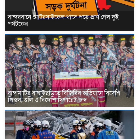
বান্দরবানে মোটরসাইকেল খাদে পড়ে প্রাণ গেল দুই
পর্যটকের
রাঙ্গামাটির বাঘাইছড়িতে বিজিবির অভিযানে বিদেশি
পিস্তল, গুলি ও বিদেশি সিগারেট জব্দ