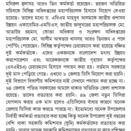
মনিরুল হুদাসহ আরও তিন কর্মকর্তা রয়েছেন। ছয়জন অতিরিক্ত
সচিবকে বিভিন্ন অধিদপ্তরের মহাপরিচালক হিসাবে নিয়োগ দেওয়া
হয়েছে। তাদের মধ্যে ড. এবিএম মাহবুব আলমকে জাতীয় প্রশাসন
উন্নয়ন একাডেমির-এমডিএস, জাতীয় জাদুঘরের মহাপরিচালক মো.
আতাউর রহমান, ভোক্তা অধিকার ও সংরক্ষণ অধিদপ্তরের
মহাপরিচালক মো. আলীম আখতার খানসহ আরও তিনজন এ পদে
পোস্টিং পেয়েছেন। বিভিন্ন কর্তৃপক্ষের চেয়ারম্যান করা হয়েছে বঞ্চিত
দুই কর্মকর্তাকে। এদের একজনকে বাংলাদেশ মৎস্য উন্নয়ন
করপোরেশন এবং আরেকজনকে জাতীয় গৃহায়ণ কর্তৃপক্ষের
(এনএইচএ) চেয়ারম্যান হিসাবে পদায়ন করা হয়। বর্তমান সরকারে
দুই মাস পেড়িয়ে গেছে। এখনো ৮ জেলায় ডিসি নিয়োগ করা হয়নি।
দুই বিভাগে বিভাগীয় কমিশনার নাই সেখানে পদায়ন করা হচ্ছে না।
৬৪ জেলায় পতিত সরকারের আমলে থাকার অতিরিক্ত জেলা প্রশাসক
রয়েছে। তাদের প্রত্যাহার করা হয়নি। ৪৯ জেলা নতুন ডিসিরা
যোগদান করার এক মাস হলেও এডিসিদের বাঁধার কারণে অনেক
জেলায় ডিসিরা কাজ করতে পারছে না। ইতোমধ্যে অনেক উপজেলার
নির্বাহী কর্মকর্তা প্রত্যাহার করা হচ্ছে কিন্তু অনেক উপজেলা দুই বছরের
বেশি থাকা সহকারি কমিশনার (ভূমি) কর্মকর্তাদের প্রত্যাহার করা
হয়নি। আবার অনেক সহকারি কমিশনাদের প্রত্যাহার না করে প্রশিক্ষণ