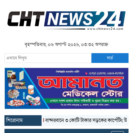
বৃহস্পতিবার, ০৬ অগাস্ট ২০২৬, ০৩:৩২ অপরাহ্ন
সার্চ
শিরোনাম
বান্দরবানে ৩ কোটি টাকার সড়কের কার্পেটিং উঠে যাচ্ছে