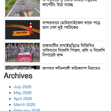
বান্দরবানে ৩ কোটি টাকার সড়কের
কার্পেটিং উঠে যাচ্ছে
বান্দরবানে মোটরসাইকেল খাদে পড়ে
প্রাণ গেল দুই পর্যটকের
রাঙ্গামাটির বাঘাইছড়িতে বিজিবির
অভিযানে বিদেশি পিস্তল, গুলি ও বিদেশি
সিগারেট জব্দ
জাপানে শক্তিশালী ভূমিকম্পে নিহতের
সংখ্যা বেড়ে ৩৪
Archives
July 2026
রাশিয়ায় ক্যানসারের ভ্যাকসিন রোগীর
May 2026
শরীরে কার্যকরভাবে কাজ করছে, দাবি
April 2026
বিজ্ঞানীর
March 2026
February 2026