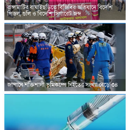
রাঙ্গামাটির বাঘাইছড়িতে বিজিবির অভিযানে বিদেশি
পিস্তল, গুলি ও বিদেশি সিগারেট জব্দ
জাপানে শক্তিশালী ভূমিকম্পে নিহতের সংখ্যা বেড়ে ৩৪