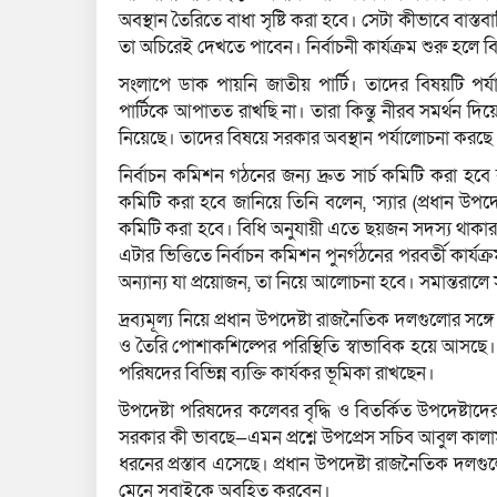
অবস্থান তৈরিতে বাধা সৃষ্টি করা হবে। সেটা কীভাবে বা
তা অচিরেই দেখতে পাবেন। নির্বাচনী কার্যক্রম শুরু হলে ব
সংলাপে ডাক পায়নি জাতীয় পার্টি। তাদের বিষয়টি পর
পার্টিকে আপাতত রাখছি না। তারা কিন্তু নীরব সমর্থন 
নিয়েছে। তাদের বিষয়ে সরকার অবস্থান পর্যালোচনা করছে
নির্বাচন কমিশন গঠনের জন্য দ্রুত সার্চ কমিটি করা হ
কমিটি করা হবে জানিয়ে তিনি বলেন, ‘স্যার (প্রধান উপদেষ
কমিটি করা হবে। বিধি অনুযায়ী এতে ছয়জন সদস্য থাকার 
এটার ভিত্তিতে নির্বাচন কমিশন পুনর্গঠনের পরবর্তী কার্
অন্যান্য যা প্রয়োজন, তা নিয়ে আলোচনা হবে। সমান্তরাল
দ্রব্যমূল্য নিয়ে প্রধান উপদেষ্টা রাজনৈতিক দলগুলোর সঙ
ও তৈরি পোশাকশিল্পের পরিস্থিতি স্বাভাবিক হয়ে আসছে। স্যা
পরিষদের বিভিন্ন ব্যক্তি কার্যকর ভূমিকা রাখছেন।
উপদেষ্টা পরিষদের কলেবর বৃদ্ধি ও বিতর্কিত উপদেষ্ট
সরকার কী ভাবছে—এমন প্রশ্নে উপপ্রেস সচিব আবুল ক
ধরনের প্রস্তাব এসেছে। প্রধান উপদেষ্টা রাজনৈতিক দলগুল
মেনে সবাইকে অবহিত করবেন।