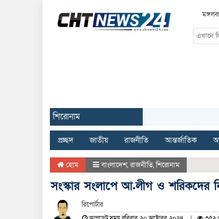
মঙ্গল
শিরোনাম
প্রচ্ছদ
জাতীয়
রাজনীতি
আন্তর্জাতিক
অর
হোম
বাংলাদেশ
,
রাজনীতি
,
শিরোনাম
সংস্কার সংলাপে আ.লীগ ও শরিকদের নিষ
রিপোর্টার
আপডেট সময় রবিবার, ২০ অক্টোবর, ২০২৪
৩৫২ দ