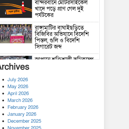
বান্দরবানে মোটরসাইকেল
খাদে পড়ে প্রাণ গেল দুই
পর্যটকের
রাঙ্গামাটির বাঘাইছড়িতে
বিজিবির অভিযানে বিদেশি
পিস্তল, গুলি ও বিদেশি
সিগারেট জব্দ
জাপানে শক্তিশালী ভূমিকম্পে
Archives
নিহতের সংখ্যা বেড়ে ৩৪
July 2026
রাশিয়ায় ক্যানসারের ভ্যাকসিন
May 2026
রোগীর শরীরে কার্যকরভাবে
April 2026
কাজ করছে, দাবি বিজ্ঞানীর
March 2026
February 2026
কাপ্তাই প্রেস ক্লাবের সভাপতি
মাহফুজ, সম্পাদক রিপন মারমা
January 2026
নির্বাচিত
December 2025
November 2025