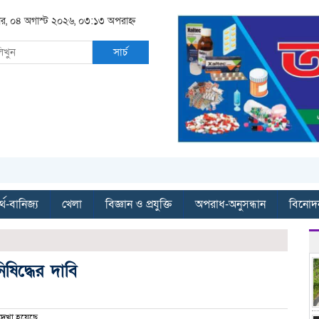
বার, ০৪ অগাস্ট ২০২৬, ০৩:১৩ অপরাহ্ন
সার্চ
্থ-বানিজ্য
খেলা
বিজ্ঞান ও প্রযুক্তি
অপরাধ-অনুসন্ধান
বিনোদ
িদ্ধের দাবি
েখা হয়েছে