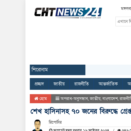
মঙ্গল
শিরোনাম
প্রচ্ছদ
জাতীয়
রাজনীতি
আন্তর্জাতিক
অর
হোম
অপরাধ-অনুসন্ধান
,
জাতীয়
,
বাংলাদেশ
,
রাজনী
শেখ হাসিনাসহ ৭০ জনের বিরুদ্ধে গ্রেপ
রিপোর্টার
আপডেট সময় বুধবার, ১৬ অক্টোবর, ২০২৪
২৪৬ দ