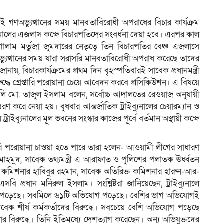
লাই গণঅভ্যুত্থানের সময় মানবতাবিরোধী অপরাধের বিচার কার্যক্রম
্যুনালের এজলাস কক্ষে বিচারপতিদের সংবর্ধনা দেয়া হবে। এরপর কাল
ম
 গোলাম মর্তুজা জুমদারের নেতৃত্বে তিন বিচারপতির বেঞ্চ এজলাসে
্যুত্থানের সময় যারা সরাসরি মানবতাবিরোধী অপরাধ করেছে তাদের
জানায়, বিচারকার্যক্রমের প্রথম দিন বৃহস্পতিবারই সাবেক প্রধানমন্ত্রী
্ধে গ্রেপ্তারি পরোয়ানা চেয়ে আবেদন করবে প্রসিকিউশন। এ বিষয়ে
ৌঁসুলি মো. তাজুল ইসলাম বলেন, সর্বোচ্চ আদালতের রেওয়াজ অনুযায়ী
 করে নেয়া হয়। বুধবার আন্তর্জাতিক ট্রাইব্যুনালের চেয়ারম্যান ও
রাইব্যুনালের মূল ভবনের সংস্কার কাজের পূর্বে বর্তমান অস্থায়ী কক্ষে
েপ্তারি পরোয়ানা চাওয়া হতে পারে তারা হলেন- আওয়ামী লীগের সাধারণ
মাহমুদ, সাবেক তথ্যমন্ত্রী এ আরাফাত ও পুলিশের পলাতক ঊর্ধ্বতন
ক কমিশনার হাবিবুর রহমান, সাবেক অতিরিক্ত কমিশনার হারুন-আর-
ি প্রধান মনিরুল ইসলাম। সংশ্লিষ্টরা জানিয়েছেন, ট্রাইব্যুনালে
মা পড়েছে। সবমিলে ৬১টি অভিযোগ পড়েছে। বেশির ভাগ অভিযোগই
াবেক শীর্ষ কর্মকর্তাদের বিরুদ্ধে। সবচেয়ে বেশি অভিযোগ পড়েছে
নার বিরুদ্ধে। তিনি ইতিমধ্যে দেশত্যাগ করেছেন। অন্য অভিযুক্তদের