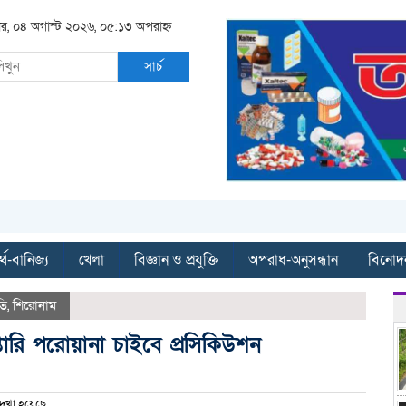
বার, ০৪ অগাস্ট ২০২৬, ০৫:১৩ অপরাহ্ন
সার্চ
ব
্থ-বানিজ্য
খেলা
বিজ্ঞান ও প্রযুক্তি
অপরাধ-অনুসন্ধান
বিনোদ
তি
,
শিরোনাম
্তারি পরোয়ানা চাইবে প্রসিকিউশন
েখা হয়েছে