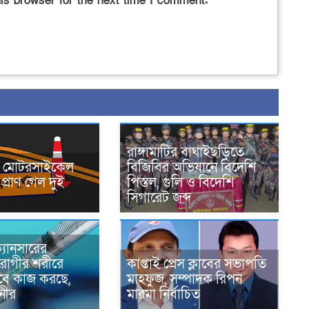
is browser for the next time I comment.
রাঙ্গামাটির বাঘাইছড়িতে
নে মোটরসাইকেল
বিজিবির অভিযানে বিদেশি
প্রাণ গেল দুই
পিস্তল, গুলি ও বিদেশি
সিগারেট জব্দ
্যানসারের
রোগীর শরীরে
কাপ্তাই প্রেস ক্লাবের সভাপতি
াবে কাজ করছে,
মাহফুজ, সম্পাদক রিপন
ানীর
মারমা নির্বাচিত