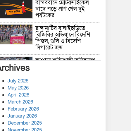
বান্দরবানে মোটরসাইকেল
খাদে পড়ে প্রাণ গেল দুই
পর্যটকের
রাঙ্গামাটির বাঘাইছড়িতে
বিজিবির অভিযানে বিদেশি
পিস্তল, গুলি ও বিদেশি
সিগারেট জব্দ
জাপানে শক্তিশালী ভূমিকম্পে
Archives
নিহতের সংখ্যা বেড়ে ৩৪
July 2026
রাশিয়ায় ক্যানসারের ভ্যাকসিন
May 2026
রোগীর শরীরে কার্যকরভাবে
April 2026
কাজ করছে, দাবি বিজ্ঞানীর
March 2026
February 2026
কাপ্তাই প্রেস ক্লাবের সভাপতি
মাহফুজ, সম্পাদক রিপন মারমা
January 2026
নির্বাচিত
December 2025
November 2025