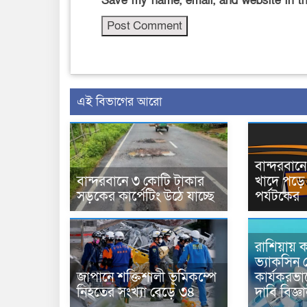
Save my name, email, and website in th
এই বিভাগের আরো
বান্দরবা
বান্দরবানে ৩ কোটি টাকার
খাদে পড়ে 
সড়কের কার্পেটিং উঠে যাচ্ছে
পর্যটকের
রাশিয়ায় ক
ভ্যাকসিন 
জাপানে শক্তিশালী ভূমিকম্পে
কার্যকরভ
নিহতের সংখ্যা বেড়ে ৩৪
দাবি বিজ্ঞ