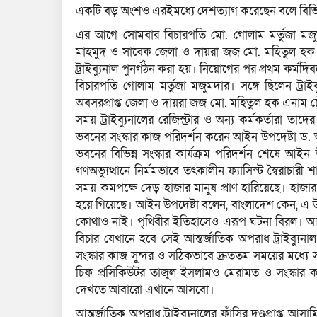
একটি বড় অংশও এরইমধ্যে দেশত্যাগ করেছেন বলে বিভিন্
এর আগে সোমবার বিচারপতি মো. গোলাম মর্তুজা মজুম
মাহমুদ ও সাবেক জেলা ও দায়রা জজ মো. মহিতুল হক এ
ট্রাইব্যুনাল পুনর্গঠন করা হয়। নিয়োগের পর প্রথম কর্মদিব
বিচারপতি গোলাম মর্তুজা মজুমদার। সঙ্গে ছিলেন ট্র
অবসরপ্রাপ্ত জেলা ও দায়রা জজ মো. মহিতুল হক এনাম চৌ
সময় ট্রাইব্যুনালের রেজিস্ট্রার ও অন্য কর্মকর্তারা তা
ভবনের সংস্কার কাজ পরিদর্শন করেন আইন উপদেষ্টা ড. আ
ভবনের বিভিন্ন সংস্কার কার্যক্রম পরিদর্শন শেষে আ
গণঅভ্যুত্থানে নির্মমভাবে তৎকালীন ফ্যাসিস্ট স্বৈরাচারী
সময় কমপক্ষে দেড় হাজার মানুষ প্রাণ হারিয়েছে। হাজার
হয়ে গিয়েছে। আইন উপদেষ্টা বলেন, বাংলাদেশ কেন, এ 
কোথাও নাই। পৃথিবীর ইতিহাসেও এরূপ ঘটনা বিরল। 
বিচার যেখানে হবে সেই আন্তর্জাতিক অপরাধ ট্রাইব্যু
সংস্কার কাজ সুন্দর ও সঠিকভাবে দ্রুততম সময়ের মধ্যে সম্
চিফ প্রসিকিউটর তাজুল ইসলামও মেরামত ও সংস্কার ক
দেখতে আবারো এখানে আসবো।
আন্তর্জাতিক অপরাধ ট্রাইব্যুনালের ফাঁসির দণ্ডপ্রাপ্ত 