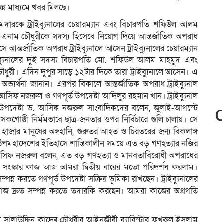
ন মাধ্যমে খবর মিলছে।
দারকে ট্রাইব্যুনালের চেয়ারম্যান এবং বিচারপতি শফিউল আলম
নাম চৌধুরীকে সদস্য হিসেবে নিয়োগ দিয়ে আন্তর্জাতিক অপরাধ
সে আন্তর্জাতিক অপরাধ ট্রাইব্যুনালে আসেন ট্রাইব্যুনালের চেয়ারম্যান
াইব্যুনালের দুই সদস্য বিচারপতি মো. শফিউল আলম মাহমুদ এবং
ধুরী। এদিন দুপুর সাড়ে ১২টার দিকে তারা ট্রাইব্যুনালে আসেন। এ
দের অভ্যর্থনা জানান। এরপর বিকালে আন্তর্জাতিক অপরাধ ট্রাইব্যুনাল
সিফ নজরুল ও গণপূর্ত উপদেষ্টা আদিলুর রহমান খান। ট্রাইব্যুনাল
ইন উপদেষ্টা ড. আসিফ নজরুল সাংবাদিকদের বলেন, জুলাই-আগস্টে
 শাসকগোষ্ঠী নির্মমভাবে ছাত্র-জনতার ওপর নির্বিচারে গুলি চালায়। সে
 হাজার মানুষের অঙ্গহানি, গুরুতর আহত ও চিরতরের জন্য বিকলাঙ্গ
উপমহাদেশের ইতিহাসে শান্তিকালীন সময়ে এত বড় গণহত্যার নজির
আসিফ নজরুল বলেন, এত বড় গণহত্যা ও মানবতাবিরোধী অপরাধের
নাল সংস্কার কাজ আজ আমরা দ্বিতীয় বারের মতো পরিদর্শন করলাম।
পন্ন করতে গণপূর্ত উপদেষ্টা সক্রিয় ভূমিকা রাখছেন। ট্রাইব্যুনালের
াজ দ্রুত সম্পন্ন করতে তদারকি করছেন। আমরা কাজের অগ্রগতি
আসামি সালাউদ্দিন কাদের চৌধুরীর আইনজীবী ব্যারিস্টার ফখরুল ইসলাম