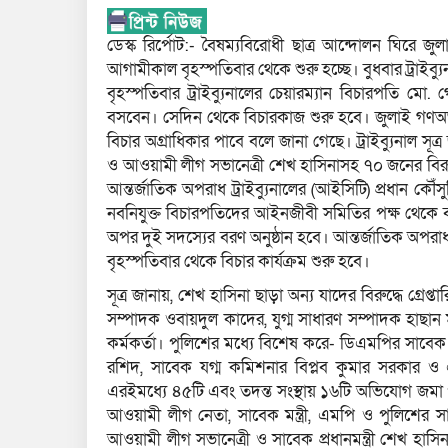
ডেস্ক রির্পোট:- বৈষম্যবিরোধী ছাত্র আন্দোলন ঘিরে জু
আগামীকাল বৃহস্পতিবার থেকে শুরু হচ্ছে। বুধবার ট্রাইব
বৃহস্পতিবার ট্রাইব্যুনালের চেয়ারম্যান বিচারপতি মো.
বসবেন। সেদিন থেকে বিচারকাজ শুরু হবে। জুলাই গণঅভ
বিচার অগ্রাধিকার পাবে বলে জানা গেছে। ট্রাইব্যুনাল সূত্র 
ও আওয়ামী লীগ সভানেত্রী শেখ হাসিনাসহ ৭০ জনের বিরুদ
আন্তর্জাতিক অপরাধ ট্রাইব্যুনালের (আইসিটি) প্রধান ক
নবনিযুক্ত বিচারপতিদের আইনজীবী সমিতির পক্ষ থেকে বরণ
অপর দুই সদস্যের বরণ অনুষ্ঠান হবে। আন্তর্জাতিক অপরাধ ট্
বৃহস্পতিবার থেকে বিচার কার্যক্রম শুরু হবে।
সূত্র জানায়, শেখ হাসিনা ছাড়া অন্য যাদের বিরুদ্ধে গ্র
সম্পাদক ওবায়দুল কাদের, যুগ্ম সাধারণ সম্পাদক হাছান 
কর্মকর্তা। পুলিশের মধ্যে বিশেষ করে- ডিএমপির সাবে
রশিদ, সাবেক যগ্ম কমিশনার বিপ্লব কুমার সরকার ও এসব
এরইমধ্যে ৪৫টি এবং তদন্ত সংস্থায় ১৬টি অভিযোগ জ
আওয়ামী লীগ নেতা, সাবেক মন্ত্রী, এমপি ও পুলিশের স
আওয়ামী লীগ সভানেত্রী ও সাবেক প্রধানমন্ত্রী শেখ হাসি