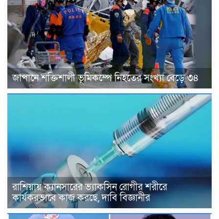
জাপানে শক্তিশালী ভূমিকম্পে নিহতের সংখ্যা বেড়ে ৩৪
রাশিয়ায় ক্যানসারের ভ্যাকসিন রোগীর শরীরে
কার্যকরভাবে কাজ করছে, দাবি বিজ্ঞানীর