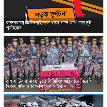
বান্দরবানে মোটরসাইকেল খাদে পড়ে প্রাণ গেল দুই
পর্যটকের
রাঙ্গামাটির বাঘাইছড়িতে বিজিবির অভিযানে বিদেশি
পিস্তল, গুলি ও বিদেশি সিগারেট জব্দ