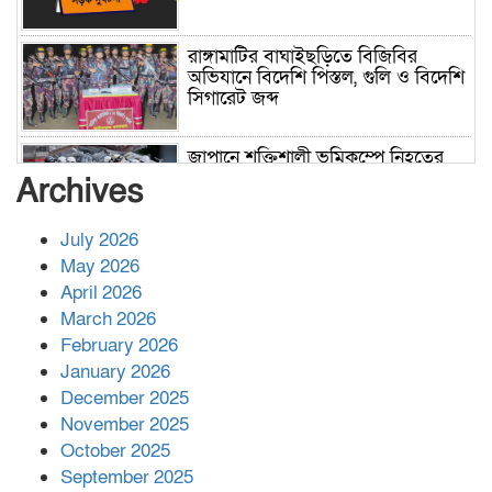
রাঙ্গামাটির বাঘাইছড়িতে বিজিবির
অভিযানে বিদেশি পিস্তল, গুলি ও বিদেশি
সিগারেট জব্দ
জাপানে শক্তিশালী ভূমিকম্পে নিহতের
সংখ্যা বেড়ে ৩৪
Archives
July 2026
রাশিয়ায় ক্যানসারের ভ্যাকসিন রোগীর
May 2026
শরীরে কার্যকরভাবে কাজ করছে, দাবি
April 2026
বিজ্ঞানীর
March 2026
February 2026
কাপ্তাই প্রেস ক্লাবের সভাপতি মাহফুজ,
January 2026
সম্পাদক রিপন মারমা নির্বাচিত
December 2025
November 2025
October 2025
মালয়েশিয়ার প্রধানমন্ত্রীকে চিঠি দেয়ার
September 2025
পর ফোন তারেক রহমানের,গ্যাস সঙ্কট