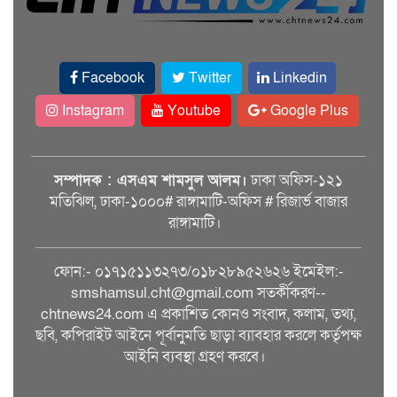
Facebook
Twitter
Linkedin
Instagram
Youtube
Google Plus
সম্পাদক : এসএম শামসুল আলম।
ঢাকা অফিস-১২১
মতিঝিল, ঢাকা-১০০০# রাঙ্গামাটি-অফিস # রিজার্ভ বাজার
রাঙ্গামাটি।
ফোন:- ০১৭১৫১১৩২৭৩/০১৮২৮৯৫২৬২৬ ইমেইল:-
smshamsul.cht@gmail.com সতর্কীকরণ--
chtnews24.com এ প্রকাশিত কোনও সংবাদ, কলাম, তথ্য,
ছবি, কপিরাইট আইনে পূর্বানুমতি ছাড়া ব্যাবহার করলে কর্তৃপক্ষ
আইনি ব্যবস্থা গ্রহণ করবে।