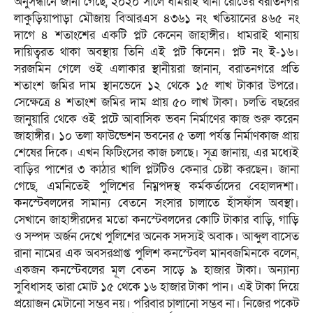
অনুসন্ধানে জানা গেছে, ২০২০ সালে ধামরাই থানা রোডের বরাতনগর
লাকুড়িয়াপাড়া মৌজায় বিআরএস ৪৩৬১ নং খতিয়ানের ৪৬৫ নং
দাগে ৪ শতাংশের একটি প্লট কেনেন জাহাঙ্গীর। ধামরাই থানায়
দায়িত্বরত থাকা অবস্থায় তিনি এই প্লট কিনেন। প্লট নং ই-১৬।
সরজমিন গেলে ওই এলাকার স্থানীয়রা জানান, বরাতনগরে প্রতি
শতাংশ জমির দাম স্থানভেদে ১২ থেকে ১৫ লাখ টাকার উপরে।
সেক্ষেত্রে ৪ শতাংশ জমির দাম প্রায় ৫০ লাখ টাকা। চলতি বছরের
জানুয়ারি থেকে ওই প্লটে আবাসিক ভবন নির্মাণের কাজ শুরু করেন
জাহাঙ্গীর। ১০ তলা ফাউন্ডেশন ভবনের ৫ তলা পর্যন্ত নির্মাণকাজ প্রায়
শেষের দিকে। এখন ফিটিংসের কাজ চলছে। সূত্র জানায়, এর মধ্যেই
বাড়ির পাশের ৩ কাঠার খালি প্লটটিও কেনার চেষ্টা করছেন। জানা
গেছে, এমনিতেই পুলিশের নিম্নপদস্থ কর্মকর্তাদের বেহালদশা।
কনস্টেবলদের সামান্য বেতনে সংসার চালাতে হাঁসফাঁস অবস্থা।
সেখানে জাহাঙ্গীরদের মতো কনস্টেবলদের কোটি টাকার বাড়ি, গাড়ি
ও সম্পদ অর্জন দেখে পুলিশের অনেক সদস্যই অবাক। আব্দুল বাসেত
রানা নামের এক অবসরপ্রাপ্ত পুলিশ কনস্টেবল মানবজমিনকে বলেন,
একজন কনস্টেবলের মূল বেতন সাড়ে ৯ হাজার টাকা। অন্যান্য
সুবিধাসহ তারা মোট ১৫ থেকে ১৬ হাজার টাকা পান। এই টাকা দিয়ে
প্রয়োজন মেটানো সম্ভব নয়। পরিবার চালানো সম্ভব না। নিজের পকেট