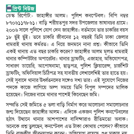
ডেস্ক রির্পোট:- জাহাঙ্গীর আলম। পুলিশ কনস্টেবল। বিপি নম্বর
৮৭০৬১১৭৮৬১। বাড়ি শরীয়তপুর সদর উপজেলার ভাষানচর গ্রামে।
২০০৬ সালে পুলিশে যোগ দেন জাহাঙ্গীর। বর্তমানে তার চাকরির বয়স
১৮ ছুঁই ছুঁই। তবে চাকরি জীবনের ১২ বছরই তিনি ঢাকা জেলার
ধামরাই থানায় কর্মরত। এ নিয়ে জনমনে নানা প্রশ্ন। কীভাবে তিনি
একই থানায় এত বছর চাকরি করেন? জাহাঙ্গীর আলম মূলত ধামরাই
থানার কম্পিউটার অপারেটর। থানার ড্রাফটিং, এজাহার, অভিযোগপত্র,
সাধারণ ডায়েরি, আপোষনামা, ছাড়পত্র, পুলিশ ক্লিয়ারেন্স, চার্জশিট
ড্রাফটিং, অফিসিয়াল চিঠিপত্র সহ যাবতীয় লেখালেখিই তার হাতে হয়।
সেই সুবাদে থানার ঊর্ধ্বতনদের সঙ্গেও সখ্য তার। এই সুযোগে নিজের
পদকে কাজে লাগিয়ে অল্প সময়ে তিনি বিপুল সম্পদের মালিক
হয়েছেন। নিজের নামে থানার পাশেই কিনেছেন জমি।
সম্প্রতি সেই জমিতে ৫ তলা বাড়ি নির্মাণ করে আলোচনা সমালোচনার
জন্ম দিয়েছেন জাহাঙ্গীর আলম। এদিকে একজন পুলিশ কনস্টেবলের
হঠাৎ উত্থানে থানার আশপাশের বাসিন্দারাও রীতিমতো অবাক।
অনেকে প্রশ্ন তুলছেন, কনস্টেবল এত টাকা কোথায় পেলেন? কীভাবে
তিনি রাজকীয় জীবনযাপন করেন। অভিযোগ রয়েছে, শুধু ঢাকায় নয়,