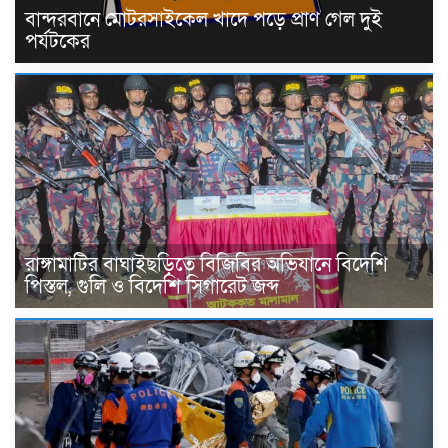
বান্দরবানে মোটরসাইকেল খাদে পড়ে প্রাণ গেল দুই
পর্যটকের
রাঙ্গামাটির বাঘাইছড়িতে বিজিবির অভিযানে বিদেশি
পিস্তল, গুলি ও বিদেশি সিগারেট জব্দ