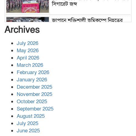
সিগারেট জব্দ
জাপানে শক্তিশালী ভূমিকম্পে নিহতের
সংখ্যা বেড়ে ৩৪
Archives
July 2026
রাশিয়ায় ক্যানসারের ভ্যাকসিন রোগীর
May 2026
শরীরে কার্যকরভাবে কাজ করছে, দাবি
April 2026
বিজ্ঞানীর
March 2026
February 2026
কাপ্তাই প্রেস ক্লাবের সভাপতি মাহফুজ,
January 2026
সম্পাদক রিপন মারমা নির্বাচিত
December 2025
November 2025
October 2025
মালয়েশিয়ার প্রধানমন্ত্রীকে চিঠি দেয়ার
September 2025
পর ফোন তারেক রহমানের,গ্যাস সঙ্কট
মোকাবিলায় সহায়তার আশ্বাস
August 2025
July 2025
June 2025
২২১ কোটি টাকা বেড়েছে রেলের আয়,