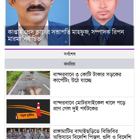
কাপ্তাই প্রেস ক্লাবের সভাপতি মাহফুজ, সম্পাদক রিপন
মারমা নির্বাচিত
সর্বশেষ
জনপ্রিয়
বান্দরবানে ৩ কোটি টাকার সড়কের
কার্পেটিং উঠে যাচ্ছে
বান্দরবানে মোটরসাইকেল খাদে পড়ে
প্রাণ গেল দুই পর্যটকের
রাঙ্গামাটির বাঘাইছড়িতে বিজিবির
অভিযানে বিদেশি পিস্তল, গুলি ও বিদেশি