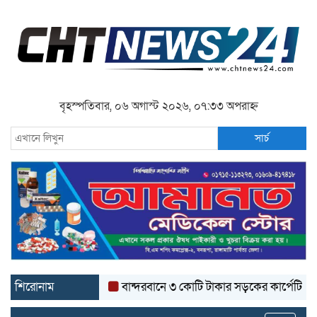
বৃহস্পতিবার, ০৬ অগাস্ট ২০২৬, ০৭:৩৩ অপরাহ্ন
সার্চ
শিরোনাম
বান্দরবানে ৩ কোটি টাকার সড়কের কার্পেটিং উঠে যাচ্