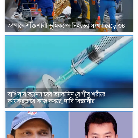
জাপানে শক্তিশালী ভূমিকম্পে নিহতের সংখ্যা বেড়ে ৩৪
রাশিয়ায় ক্যানসারের ভ্যাকসিন রোগীর শরীরে
কার্যকরভাবে কাজ করছে, দাবি বিজ্ঞানীর