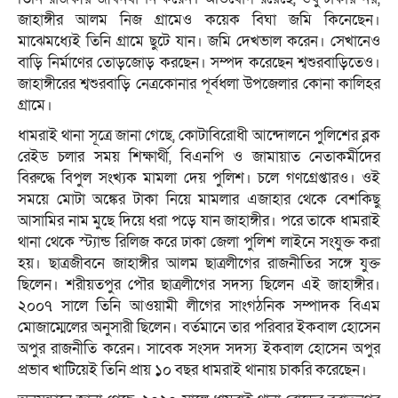
জাহাঙ্গীর আলম নিজ গ্রামেও কয়েক বিঘা জমি কিনেছেন।
মাঝেমধ্যেই তিনি গ্রামে ছুটে যান। জমি দেখভাল করেন। সেখানেও
বাড়ি নির্মাণের তোড়জোড় করছেন। সম্পদ করেছেন শ্বশুরবাড়িতেও।
জাহাঙ্গীরের শ্বশুরবাড়ি নেত্রকোনার পূর্বধলা উপজেলার কোনা কালিহর
গ্রামে।
ধামরাই থানা সূত্রে জানা গেছে, কোটাবিরোধী আন্দোলনে পুলিশের ব্লক
রেইড চলার সময় শিক্ষার্থী, বিএনপি ও জামায়াত নেতাকর্মীদের
বিরুদ্ধে বিপুল সংখ্যক মামলা দেয় পুলিশ। চলে গণগ্রেপ্তারও। ওই
সময়ে মোটা অঙ্কের টাকা নিয়ে মামলার এজাহার থেকে বেশকিছু
আসামির নাম মুছে দিয়ে ধরা পড়ে যান জাহাঙ্গীর। পরে তাকে ধামরাই
থানা থেকে স্ট্যান্ড রিলিজ করে ঢাকা জেলা পুলিশ লাইনে সংযুক্ত করা
হয়। ছাত্রজীবনে জাহাঙ্গীর আলম ছাত্রলীগের রাজনীতির সঙ্গে যুক্ত
ছিলেন। শরীয়তপুর পৌর ছাত্রলীগের সদস্য ছিলেন এই জাহাঙ্গীর।
২০০৭ সালে তিনি আওয়ামী লীগের সাংগঠনিক সম্পাদক বিএম
মোজাম্মেলের অনুসারী ছিলেন। বর্তমানে তার পরিবার ইকবাল হোসেন
অপুর রাজনীতি করেন। সাবেক সংসদ সদস্য ইকবাল হোসেন অপুর
প্রভাব খাটিয়েই তিনি প্রায় ১০ বছর ধামরাই থানায় চাকরি করেছেন।