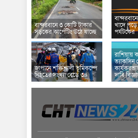
বান্দরবা
বান্দরবানে ৩ কোটি টাকার
খাদে পড়ে 
সড়কের কার্পেটিং উঠে যাচ্ছে
পর্যটকের
রাশিয়ায় ক
ভ্যাকসিন 
জাপানে শক্তিশালী ভূমিকম্পে
কার্যকরভ
নিহতের সংখ্যা বেড়ে ৩৪
দাবি বিজ্ঞ