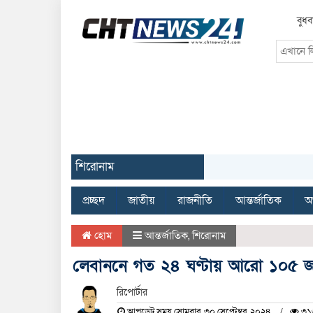
বুধব
শিরোনাম
প্রচ্ছদ
জাতীয়
রাজনীতি
আন্তর্জাতিক
অর
হোম
আন্তর্জাতিক
,
শিরোনাম
লেবাননে গত ২৪ ঘণ্টায় আরো ১০৫ 
রিপোর্টার
আপডেট সময় সোমবার, ৩০ সেপ্টেম্বর, ২০২৪
৩১৬