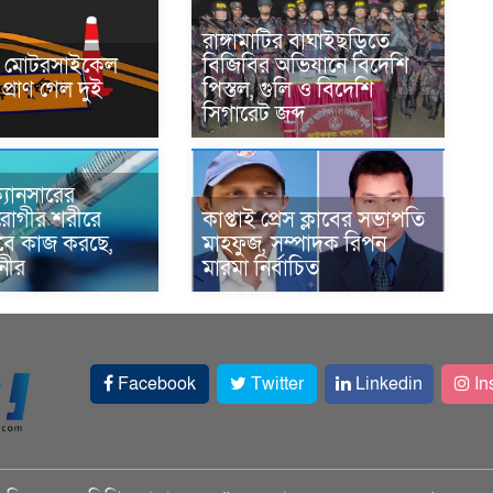
রাঙ্গামাটির বাঘাইছড়িতে
নে মোটরসাইকেল
বিজিবির অভিযানে বিদেশি
প্রাণ গেল দুই
পিস্তল, গুলি ও বিদেশি
সিগারেট জব্দ
্যানসারের
রোগীর শরীরে
কাপ্তাই প্রেস ক্লাবের সভাপতি
াবে কাজ করছে,
মাহফুজ, সম্পাদক রিপন
ানীর
মারমা নির্বাচিত
Facebook
Twitter
Linkedin
In