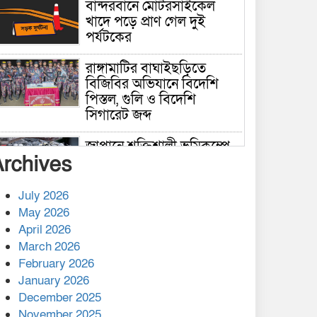
বান্দরবানে মোটরসাইকেল
খাদে পড়ে প্রাণ গেল দুই
পর্যটকের
রাঙ্গামাটির বাঘাইছড়িতে
বিজিবির অভিযানে বিদেশি
পিস্তল, গুলি ও বিদেশি
সিগারেট জব্দ
জাপানে শক্তিশালী ভূমিকম্পে
Archives
নিহতের সংখ্যা বেড়ে ৩৪
July 2026
রাশিয়ায় ক্যানসারের ভ্যাকসিন
May 2026
রোগীর শরীরে কার্যকরভাবে
April 2026
কাজ করছে, দাবি বিজ্ঞানীর
March 2026
February 2026
কাপ্তাই প্রেস ক্লাবের সভাপতি
মাহফুজ, সম্পাদক রিপন মারমা
January 2026
নির্বাচিত
December 2025
November 2025