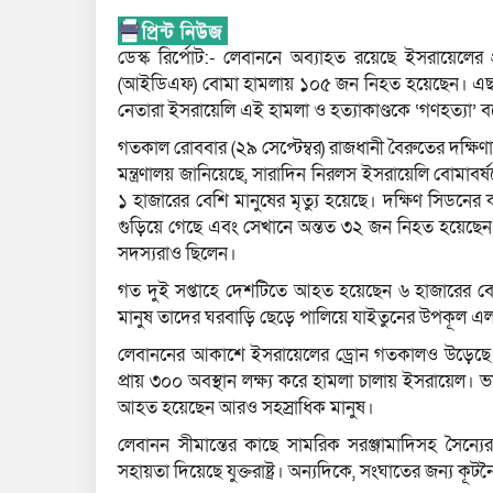
ডেস্ক রির্পোট:- লেবাননে অব্যাহত রয়েছে ইসরায়েলের
(আইডিএফ) বোমা হামলায় ১০৫ জন নিহত হয়েছেন। এছাড়
নেতারা ইসরায়েলি এই হামলা ও হত্যাকাণ্ডকে ‘গণহত্যা’
গতকাল রোববার (২৯ সেপ্টেম্বর) রাজধানী বৈরুতের দক্ষিণা
মন্ত্রণালয় জানিয়েছে, সারাদিন নিরলস ইসরায়েলি বোমাব
১ হাজারের বেশি মানুষের মৃত্যু হয়েছে। দক্ষিণ সিডন
গুড়িয়ে গেছে এবং সেখানে অন্তত ৩২ জন নিহত হয়েছেন। নি
সদস্যরাও ছিলেন।
গত দুই সপ্তাহে দেশটিতে আহত হয়েছেন ৬ হাজারের বেশি 
মানুষ তাদের ঘরবাড়ি ছেড়ে পালিয়ে যাইতুনের উপকূল এল
লেবাননের আকাশে ইসরায়েলের ড্রোন গতকালও উড়েছে। বৈ
প্রায় ৩০০ অবস্থান লক্ষ্য করে হামলা চালায় ইসরায়ে
আহত হয়েছেন আরও সহস্রাধিক মানুষ।
লেবানন সীমান্তের কাছে সামরিক সরঞ্জামাদিসহ সৈন
সহায়তা দিয়েছে যুক্তরাষ্ট্র। অন্যদিকে, সংঘাতের জন্য ক