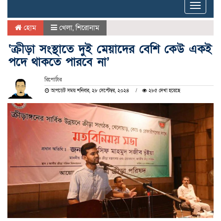
Toggle
naviga
হোম
খেলা
,
শিরোনাম
‘ক্রীড়া সংস্থাতে দুই মেয়াদের বেশি কেউ একই
পদে থাকতে পারবে না’
রিপোর্টার
আপডেট সময় শনিবার, ২৮ সেপ্টেম্বর, ২০২৪
২৮৫ দেখা হয়েছে