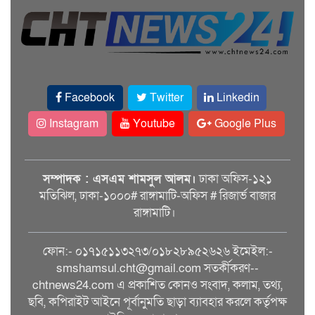
Facebook
Twitter
Linkedin
Instagram
Youtube
Google Plus
সম্পাদক : এসএম শামসুল আলম।
ঢাকা অফিস-১২১
মতিঝিল, ঢাকা-১০০০# রাঙ্গামাটি-অফিস # রিজার্ভ বাজার
রাঙ্গামাটি।
ফোন:- ০১৭১৫১১৩২৭৩/০১৮২৮৯৫২৬২৬ ইমেইল:-
smshamsul.cht@gmail.com সতর্কীকরণ--
chtnews24.com এ প্রকাশিত কোনও সংবাদ, কলাম, তথ্য,
ছবি, কপিরাইট আইনে পূর্বানুমতি ছাড়া ব্যাবহার করলে কর্তৃপক্ষ