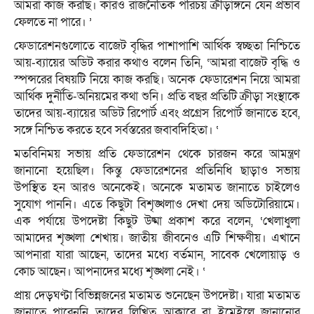
আমরা কাজ করছি। কারও রাজনৈতিক পরিচয় ক্রীড়াঙ্গনে যেন প্রভাব
ফেলতে না পারে। ’
ফেডারেশনগুলোতে বাজেট বৃদ্ধির পাশাপাশি আর্থিক স্বচ্ছতা নিশ্চিতে
আয়-ব্যায়ের অডিট করার কথাও বলেন তিনি, ‘আমরা বাজেট বৃদ্ধি ও
স্পন্সরের বিষয়টি নিয়ে কাজ করছি। অনেক ফেডারেশন নিয়ে আমরা
আর্থিক দুর্নীতি-অনিয়মের কথা শুনি। প্রতি বছর প্রতিটি ক্রীড়া সংস্থাকে
তাদের আয়-ব্যায়ের অডিট রিপোর্ট এবং প্রগ্রেস রিপোর্ট জানাতে হবে,
সঙ্গে নিশ্চিত করতে হবে সর্বস্তরের জবাবদিহিতা। ‘
মতবিনিময় সভায় প্রতি ফেডারেশন থেকে চারজন করে আমন্ত্রণ
জানানো হয়েছিল। কিন্তু ফেডারেশনের প্রতিনিধি ছাড়াও সভায়
উপস্থিত হন আরও অনেকেই। অনেকে মতামত জানাতে চাইলেও
সুযোগ পাননি। এতে কিছুটা বিশৃঙ্খলাও দেখা দেয় অডিটোরিয়ামে।
এক পর্যায়ে উপদেষ্টা কিছুট উষ্মা প্রকাশ করে বলেন, ‘খেলাধুলা
আমাদের শৃঙ্খলা শেখায়। জাতীয় জীবনেও এটি শিক্ষণীয়। এখানে
আপনারা যারা আছেন, তাদের মধ্যে বর্তমান, সাবেক খেলোয়াড় ও
কোচ আছেন। আপনাদের মধ্যে শৃঙ্খলা নেই। ‘
প্রায় দেড়ঘণ্টা বিভিন্নজনের মতামত শুনেছেন উপদেষ্টা। যারা মতামত
জানাতে পারেননি তাদের লিখিত আকারে বা ইমেইলে জানানোর