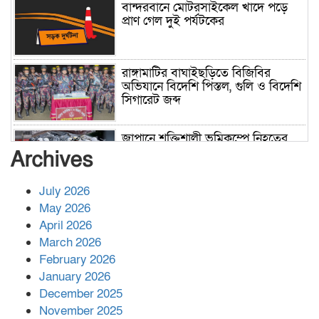
বান্দরবানে মোটরসাইকেল খাদে পড়ে
প্রাণ গেল দুই পর্যটকের
রাঙ্গামাটির বাঘাইছড়িতে বিজিবির
অভিযানে বিদেশি পিস্তল, গুলি ও বিদেশি
সিগারেট জব্দ
জাপানে শক্তিশালী ভূমিকম্পে নিহতের
সংখ্যা বেড়ে ৩৪
Archives
July 2026
রাশিয়ায় ক্যানসারের ভ্যাকসিন রোগীর
May 2026
শরীরে কার্যকরভাবে কাজ করছে, দাবি
April 2026
বিজ্ঞানীর
March 2026
February 2026
কাপ্তাই প্রেস ক্লাবের সভাপতি মাহফুজ,
January 2026
সম্পাদক রিপন মারমা নির্বাচিত
December 2025
November 2025