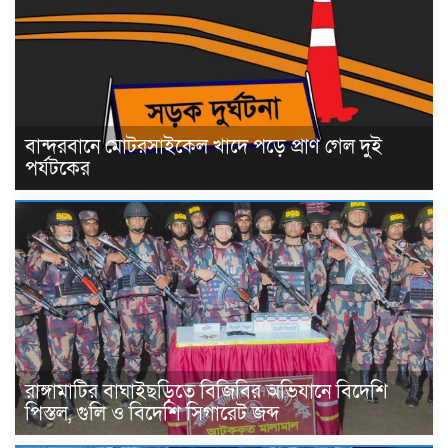
বান্দরবানে মোটরসাইকেল খাদে পড়ে প্রাণ গেল দুই
পর্যটকের
রাঙ্গামাটির বাঘাইছড়িতে বিজিবির অভিযানে বিদেশি
পিস্তল, গুলি ও বিদেশি সিগারেট জব্দ