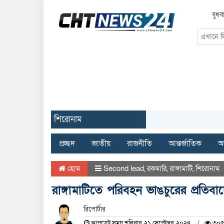
বুধব
শিরোনাম
প্রচ্ছদ
জাতীয়
রাজনীতি
আন্তর্জাতিক
অর
হোম
Second lead
,
রকমারি
,
রাঙ্গামাটি
,
শিরোনাম
রাঙ্গামাটিতে পরিবহন ভাঙচুরের প্রতিব
রিপোর্টার
আপডেট সময় শনিবার, ২১ সেপ্টেম্বর, ২০২৪
৩০৫ 