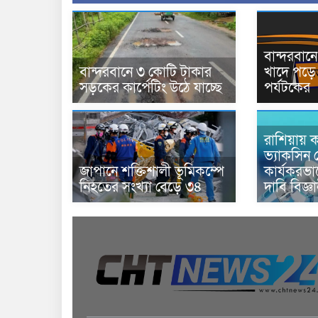
বান্দরবা
বান্দরবানে ৩ কোটি টাকার
খাদে পড়ে 
সড়কের কার্পেটিং উঠে যাচ্ছে
পর্যটকের
রাশিয়ায় ক
ভ্যাকসিন 
জাপানে শক্তিশালী ভূমিকম্পে
কার্যকরভ
নিহতের সংখ্যা বেড়ে ৩৪
দাবি বিজ্ঞ