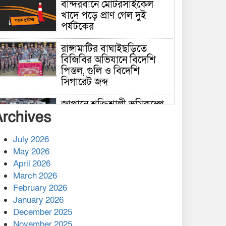
বান্দরবানে মোটরসাইকেল
খাদে পড়ে প্রাণ গেল দুই
পর্যটকের
রাঙ্গামাটির বাঘাইছড়িতে
বিজিবির অভিযানে বিদেশি
পিস্তল, গুলি ও বিদেশি
সিগারেট জব্দ
জাপানে শক্তিশালী ভূমিকম্পে
Archives
নিহতের সংখ্যা বেড়ে ৩৪
July 2026
রাশিয়ায় ক্যানসারের ভ্যাকসিন
May 2026
রোগীর শরীরে কার্যকরভাবে
April 2026
কাজ করছে, দাবি বিজ্ঞানীর
March 2026
February 2026
কাপ্তাই প্রেস ক্লাবের সভাপতি
মাহফুজ, সম্পাদক রিপন মারমা
January 2026
নির্বাচিত
December 2025
November 2025