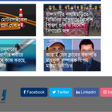
রাঙ্গামাটির বাঘাইছড়িতে
নে মোটরসাইকেল
বিজিবির অভিযানে বিদেশি
প্রাণ গেল দুই
পিস্তল, গুলি ও বিদেশি
সিগারেট জব্দ
্যানসারের
রোগীর শরীরে
কাপ্তাই প্রেস ক্লাবের সভাপতি
াবে কাজ করছে,
মাহফুজ, সম্পাদক রিপন
ানীর
মারমা নির্বাচিত
Facebook
Twitter
Linkedin
In