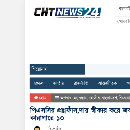
বৃহস্পত
শিরোনাম
প্রচ্ছদ
জাতীয়
রাজনীতি
আন্তর্জাতিক
অর
হোম
অপরাধ-অনুসন্ধান
,
জাতীয়
,
বাংলাদেশ
,
শিরোন
পিএসসির প্রশ্নফাঁস,দায় স্বীকার করে
কারাগারে ১০
রিপোর্টার