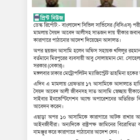
ডেস্ক রির্পোট:- বাংলাদেশ সিভিল সার্ভিসের (বিসিএস) প
মামলায় সৈয়দ আবেদ আলীসহ সাতজন দায় স্বীকার জবানব
কারাগারে পাঠানোর আদেশ দিয়েছেন আদালত।
অপর ছয়জন আসামি হলেন অফিস সহায়ক খলিলুর রহমান, অফ
বর্তমানে মিরপুরের ব্যবসায়ী আবু সোলায়মান মো. সোহ
সরকার (বেকার)।
মঙ্গলবার ঢাকার মেট্রোপলিটন ম্যাজিস্ট্রেট তাহমিনা 
এদিন এ মামলায় গ্রেফতার ১৭ আসামিকে আদালতে হাজি
সৈয়দ আবেদ আলী জীবনসহ সাত আসামি স্বেচ্ছায় স্বীকারোক
সাইবার ইনভেস্টিগেশন অ্যান্ড অপারেশনের অতিরিক্ত 
আবেদন করেন।
এছাড়া অপর ১০ আসামিকে কারাগারে আটক রাখার আ
আইনজীবীরা। অন্যদিকে রাষ্ট্রপক্ষ জামিনের বিরোধি
নামঞ্জুর করে কারাগারে পাঠানোর আদেশ দেন।