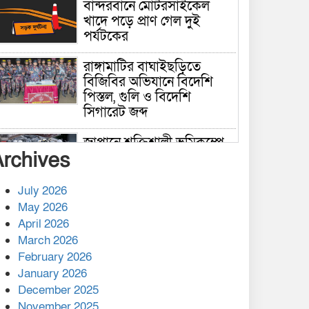
বান্দরবানে মোটরসাইকেল
খাদে পড়ে প্রাণ গেল দুই
পর্যটকের
রাঙ্গামাটির বাঘাইছড়িতে
বিজিবির অভিযানে বিদেশি
পিস্তল, গুলি ও বিদেশি
সিগারেট জব্দ
জাপানে শক্তিশালী ভূমিকম্পে
Archives
নিহতের সংখ্যা বেড়ে ৩৪
July 2026
রাশিয়ায় ক্যানসারের ভ্যাকসিন
May 2026
রোগীর শরীরে কার্যকরভাবে
April 2026
কাজ করছে, দাবি বিজ্ঞানীর
March 2026
February 2026
কাপ্তাই প্রেস ক্লাবের সভাপতি
মাহফুজ, সম্পাদক রিপন মারমা
January 2026
নির্বাচিত
December 2025
November 2025