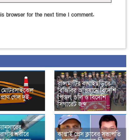
is browser for the next time I comment.
রাঙ্গামাটির বাঘাইছড়িতে
নে মোটরসাইকেল
বিজিবির অভিযানে বিদেশি
প্রাণ গেল দুই
পিস্তল, গুলি ও বিদেশি
সিগারেট জব্দ
্যানসারের
রোগীর শরীরে
কাপ্তাই প্রেস ক্লাবের সভাপতি