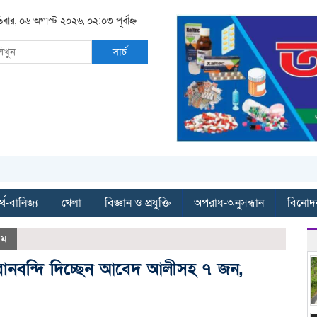
িবার, ০৬ অগাস্ট ২০২৬, ০২:০৩ পূর্বাহ্ন
সার্চ
্থ-বানিজ্য
খেলা
বিজ্ঞান ও প্রযুক্তি
অপরাধ-অনুসন্ধান
বিনোদ
াম
 জবানবন্দি দিচ্ছেন আবেদ আলীসহ ৭ জন,