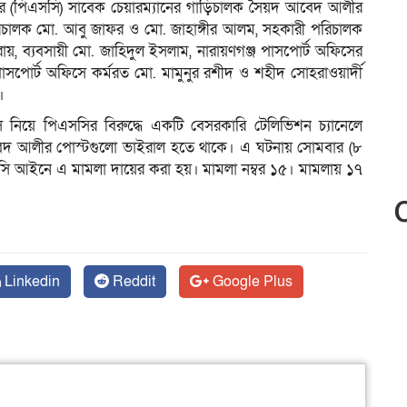
ের (পিএসসি) সাবেক চেয়ারম্যানের গাড়িচালক সৈয়দ আবেদ আলীর
িচালক মো. আবু জাফর ও মো. জাহাঙ্গীর আলম, সহকারী পরিচালক
ায়, ব্যবসায়ী মো. জাহিদুল ইসলাম, নারায়ণগঞ্জ পাসপোর্ট অফিসের
 পাসপোর্ট অফিসে কর্মরত মো. মামুনুর রশীদ ও শহীদ সোহরাওয়ার্দী
।
স নিয়ে পিএসসির বিরুদ্ধে একটি বেসরকারি টেলিভিশন চ্যানেলে
আবেদ আলীর পোস্টগুলো ভাইরাল হতে থাকে। এ ঘটনায় সোমবার (৮
সসি আইনে এ মামলা দায়ের করা হয়। মামলা নম্বর ১৫। মামলায় ১৭
Linkedin
Reddit
Google Plus