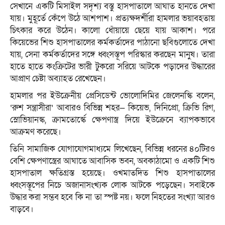
সেখানে একটি মিসাইল সদৃশ্য বস্তু হাসপাতালে আঘাত হানতে দেখা
যায়। মুহূর্তে কেঁপে উঠে আশপাশ। প্রত্যক্ষদর্শীরা হামলার ভয়াবহতায়
চিৎকার করে উঠেন। কালো ধোঁয়ায়ে ছেয়ে যায় আকাশ। পরে
কিয়েভের শিশু হাসপাতালের কর্মকর্তাদের পাঠানো ছবিগুলোতে দেখা
যায়, সেনা কর্মকর্তাদের সঙ্গে ধ্বংসস্তূপ পরিস্কার করছেন মানুষ। তারা
হাতে হাতে কংক্রিটের ভারী টুকরো সরিয়ে আটকে পড়াদের উদ্ধারের
আপ্রাণ চেষ্টা অব্যাহত রেখেছেন।
হামলার পর ইউক্রেনীয় প্রেসিডেন্ট ভোলোদিমির জেলেনস্কি বলেন,
‘রুশ সন্ত্রাসীরা’ আবারও বিভিন্ন শহর— কিয়েভ, দিনিপ্রো, ক্রিভি রিগ,
স্লোভিয়ানস্ক, ক্রামতোর্স্কে ক্ষেপণাস্ত্র দিয়ে ইউক্রেনে ব্যাপকভাবে
আক্রমণ করেছে।
তিনি সামাজিক যোগাযোগমাধ্যমে লিখেছেন, বিভিন্ন ধরনের ৪০টিরও
বেশি ক্ষেপণাস্ত্রের আঘাতে আবাসিক ভবন, অবকাঠামো ও একটি শিশু
হাসপাতাল ক্ষতিগ্রস্ত হয়েছে। ওখমাতদিত শিশু হাসপাতালের
ধ্বংসস্তূপের নিচে অজানাসংখ্যক লোক আটকে পড়েছেন। সবাইকে
উদ্ধার করা সম্ভব হবে কি না তা স্পষ্ট নয়। ফলে নিহতের সংখ্যা আরও
বাড়বে।