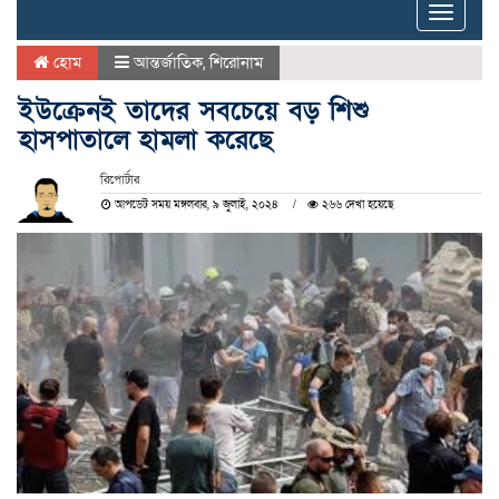
Toggle
naviga
হোম
আন্তর্জাতিক
,
শিরোনাম
ইউক্রেনই তাদের সবচেয়ে বড় শিশু
হাসপাতালে হামলা করেছে
রিপোর্টার
আপডেট সময় মঙ্গলবার, ৯ জুলাই, ২০২৪
২৬৬ দেখা হয়েছে