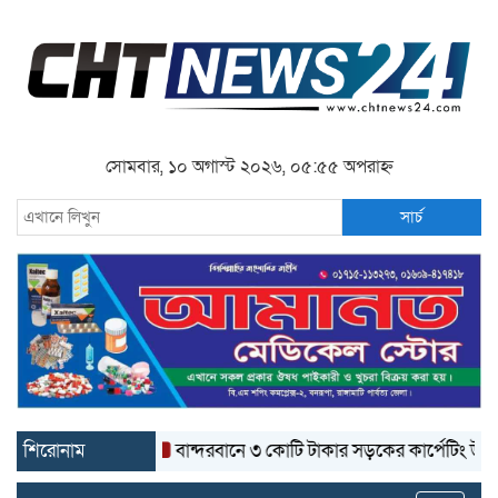
সোমবার, ১০ অগাস্ট ২০২৬, ০৫:৫৫ অপরাহ্ন
সার্চ
শিরোনাম
বান্দরবানে ৩ কোটি টাকার সড়কের কার্পেটিং উঠে যাচ্ছে