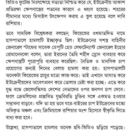
ভিডিও ফুটেজ নিঃসন্দেহে সত্যতা নিশ্চিত করে যে, ইউক্রেনীয় আকাশ
প্রতিরক্ষা ক্ষেপণাস্ত্রের পতনের কারণে এ ধ্বংস হয়েছে। শহরের
সীমানার মধ্যে মিসাইল উৎক্ষেপণ করায় এ ভুল হয়েছে বলে দাবি
রাশিয়ার।
তবে সামরিক বিশ্লেষকরা বলছেন, কিয়েভের ওখমাতদিত নামে
হাসপাতালে হামলাটি ইচ্ছাকৃত ছিল। ইউক্রেনের সশস্ত্র বাহিনীর
জেনারেল স্টাফের সাবেক ডেপুটি হেড লেফটেন্যান্ট জেনারেল ইহোর
রোমানেনকো বলেন, তারা ইরানের তৈরি শহীদ ড্রোন ব্যবহার করে
ক্ষেপণাস্ত্রটি পুরোপুরি ব্যবহার করেছিল। নৈতিক ও মানসিক চাপ
প্রয়োগের জন্যই দিনের বেলায় হামলা করা হয়। হাসপাতালটি
অনেকটা কিয়েভের স্নায়ুর মতো কাজ করে। তাই এখানে আঘাত করে
ইউক্রেনীয়দের আবেগপ্রবণ করে তোলার চেষ্টা করা হচ্ছে। এতে করে
যুদ্ধ বন্ধে জেলেনস্কিসহ দেশের নেতাদের ওপর জনগণ চাপ দেবে।
ফলে ক্রেমলিনের প্রস্তাবিত যুদ্ধবিরতি চুক্তির সঙ্গে একমত হওয়ার
সম্ভাবনা বাড়বে। যদি তা হয় তবে ঘরে-বাইরের চাপ ইউক্রেনের মস্কো
অধিকৃত অঞ্চল এবং ক্রিমিয়াকে রাশিয়ার অংশ হিসেবে স্বীকৃতি দিতে
বাধ্য করা হবে।
উল্লেখ্য, হাসপাতালে হামলার অনেক ছবি-ভিডিও ছড়িয়ে পড়েছে।