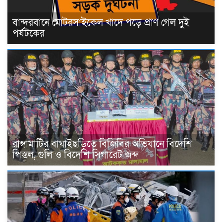
বান্দরবানে মোটরসাইকেল খাদে পড়ে প্রাণ গেল দুই
পর্যটকের
রাঙ্গামাটির বাঘাইছড়িতে বিজিবির অভিযানে বিদেশি
পিস্তল, গুলি ও বিদেশি সিগারেট জব্দ