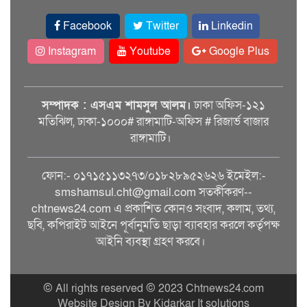
Facebook
Twitter
Linkedin
Instagram
Youtube
Google Plus
সম্পাদক : এসএম শামসুল আলম।
ঢাকা অফিস-১২১
মতিঝিল, ঢাকা-১০০০# রাঙ্গামাটি-অফিস # রিজার্ভ বাজার
রাঙ্গামাটি।
ফোন:- ০১৭১৫১১৩২৭৩/০১৮২৮৯৫২৬২৬ ইমেইল:-
smshamsul.cht@gmail.com সতর্কীকরণ--
chtnews24.com এ প্রকাশিত কোনও সংবাদ, কলাম, তথ্য,
ছবি, কপিরাইট আইনে পূর্বানুমতি ছাড়া ব্যাবহার করলে কর্তৃপক্ষ
আইনি ব্যবস্থা গ্রহণ করবে।
© All rights reserved © 2023 Chtnews24.com
Website Design By Kidarkar It solutions