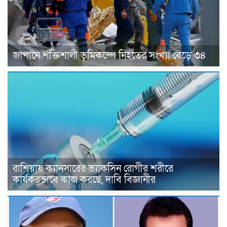
জাপানে শক্তিশালী ভূমিকম্পে নিহতের সংখ্যা বেড়ে ৩৪
রাশিয়ায় ক্যানসারের ভ্যাকসিন রোগীর শরীরে
কার্যকরভাবে কাজ করছে, দাবি বিজ্ঞানীর