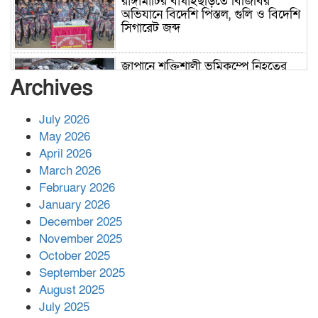
রাঙ্গামাটির বাঘাইছড়িতে বিজিবির
অভিযানে বিদেশি পিস্তল, গুলি ও বিদেশি
সিগারেট জব্দ
জাপানে শক্তিশালী ভূমিকম্পে নিহতের
সংখ্যা বেড়ে ৩৪
Archives
July 2026
রাশিয়ায় ক্যানসারের ভ্যাকসিন রোগীর
May 2026
শরীরে কার্যকরভাবে কাজ করছে, দাবি
April 2026
বিজ্ঞানীর
March 2026
February 2026
কাপ্তাই প্রেস ক্লাবের সভাপতি মাহফুজ,
January 2026
সম্পাদক রিপন মারমা নির্বাচিত
December 2025
November 2025
October 2025
মালয়েশিয়ার প্রধানমন্ত্রীকে চিঠি দেয়ার
September 2025
পর ফোন তারেক রহমানের,গ্যাস সঙ্কট
মোকাবিলায় সহায়তার আশ্বাস
August 2025
July 2025