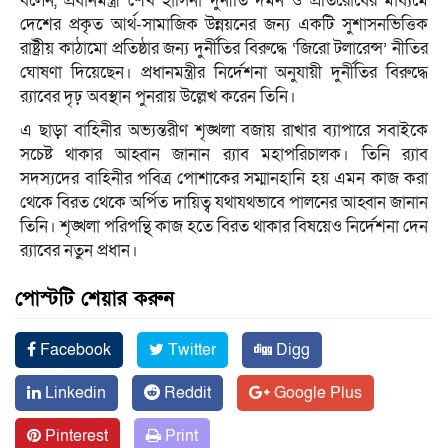
বলেন, প্রধানমন্ত্রী শেখ হাসিনা দুর্নীতি দমন ও প্রতিরোধের মাধ্যমে
দেশের প্রকৃত আর্থ-সামাজিক উন্নয়নের জন্য একটি সুশাসনভিত্তিক
রাষ্ট্রীয় কাঠামো প্রতিষ্ঠার জন্য দুর্নীতির বিরুদ্ধে ‘জিরো টলারেন্স’ নীতির
ঘোষণা দিয়েছেন। প্রধানমন্ত্রীর নির্দেশনা অনুযায়ী দুর্নীতির বিরুদ্ধে
র‌্যাবের দৃঢ় অবস্থান পুনরায় উল্লে­খ করেন তিনি।
এ ছাড়া বাহিনীর অভ্যন্তরীণ শৃঙ্খলা বজায় রাখার ব্যাপারে সবাইকে
সচেষ্ট থাকার আহ্বান জানান র‌্যাব মহাপরিচালক। তিনি র‌্যাব
সদস্যদের বাহিনীর পবিত্র পোশাকের সম্মানহানি হয় এমন কাজ করা
থেকে বিরত থেকে অর্পিত দায়িত্ব যথাযথভাবে পালনের আহ্বান জানান
তিনি। শৃঙ্খলা পরিপন্থি কাজ হতে বিরত থাকার বিষয়েও নির্দেশনা দেন
র‌্যাবের নতুন প্রধান।
পোস্টটি শেয়ার করুন
Facebook
Twitter
Digg
Linkedin
Reddit
Google Plus
Pinterest
Print