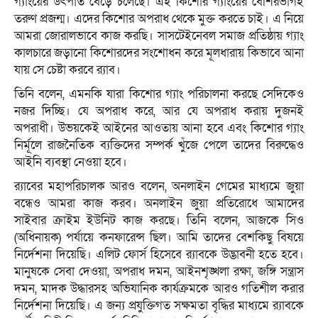
গ্যাংয়ের উৎপাত বেড়ে চলেছে। এই কিশোর গ্যাংয়ের বেশিরভাগই
তরুণ প্রজন্ম। এদের কিশোর অপরাধ থেকে মুক্ত করতে চাই। এ নিয়ে
আমরা জোরালভাবে কাজ করছি। সাসটেইনেবল সমাজ প্রতিষ্ঠায় গ্যাং
কালচারে জড়ানো কিশোরদের সংশোধন করে মূলধারায় কিভাবে আনা
যায় সে চেষ্টা করবে র‌্যাব।
তিনি বলেন, এমনকি যারা কিশোর গ্যাং পরিচালনা করছে সেদিকেও
নজর দিচ্ছি। যে অপরাধ করে, আর যে অপরাধ করায় দুজনই
অপরাধী। উভয়কেই আইনের আওতায় আনা হবে এবং কিশোর গ্যাং
নির্মূলে রাজনৈতিক ব্যক্তিদের সম্পর্ক খুঁজে পেলে তাদের বিরুদ্ধেও
আইনি ব্যবস্থা নেওয়া হবে।
র‌্যাবের মহাপরিচালক আরও বলেন, অনলাইন গেমের মাধ্যমে জুয়া
বন্ধেও আমরা কাজ করব। অনলাইন জুয়া প্রতিরোধে আমাদের
সাইবার ক্রাইম ইউনিট কাজ করছে। তিনি বলেন, আজকে সিও
(অধিনায়ক) পর্যায়ে কনফারেন্স ছিল। আমি তাদের বেশকিছু বিষয়ে
নির্দেশনা দিয়েছি। এলিট ফোর্স হিসেবে র‌্যাবকে উদ্ভাবনী হতে হবে।
মানুষকে সেবা দেওয়া, অপরাধ দমন, আইনশৃঙ্খলা রক্ষা, জঙ্গি সন্ত্রাস
দমন, মাদক উদ্ধারসহ অভিযানিক কার্যক্রমকে আরও গতিশীল করার
নির্দেশনা দিয়েছি। এ জন্য প্রযুক্তিগত সক্ষমতা বৃদ্ধির মাধ্যমে র‌্যাবকে