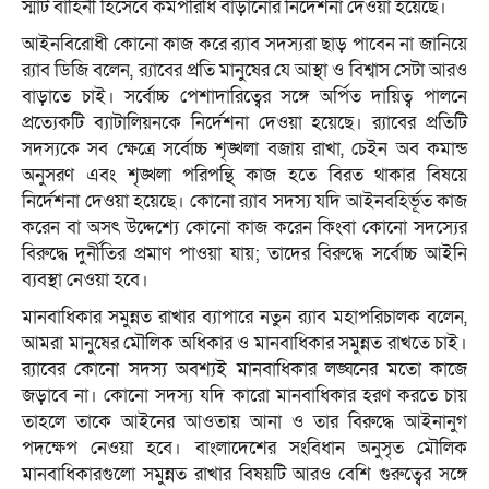
স্মার্ট বাহিনী হিসেবে কর্মপরিধি বাড়ানোর নির্দেশনা দেওয়া হয়েছে।
আইনবিরোধী কোনো কাজ করে র‌্যাব সদস্যরা ছাড় পাবেন না জানিয়ে
র‌্যাব ডিজি বলেন, র‌্যাবের প্রতি মানুষের যে আস্থা ও বিশ্বাস সেটা আরও
বাড়াতে চাই। সর্বোচ্চ পেশাদারিত্বের সঙ্গে অর্পিত দায়িত্ব পালনে
প্রত্যেকটি ব্যাটালিয়নকে নির্দেশনা দেওয়া হয়েছে। র‌্যাবের প্রতিটি
সদস্যকে সব ক্ষেত্রে সর্বোচ্চ শৃঙ্খলা বজায় রাখা, চেইন অব কমান্ড
অনুসরণ এবং শৃঙ্খলা পরিপন্থি কাজ হতে বিরত থাকার বিষয়ে
নির্দেশনা দেওয়া হয়েছে। কোনো র‌্যাব সদস্য যদি আইনবহির্ভূত কাজ
করেন বা অসৎ উদ্দেশ্যে কোনো কাজ করেন কিংবা কোনো সদস্যের
বিরুদ্ধে দুর্নীতির প্রমাণ পাওয়া যায়; তাদের বিরুদ্ধে সর্বোচ্চ আইনি
ব্যবস্থা নেওয়া হবে।
মানবাধিকার সমুন্নত রাখার ব্যাপারে নতুন র‌্যাব মহাপরিচালক বলেন,
আমরা মানুষের মৌলিক অধিকার ও মানবাধিকার সমুন্নত রাখতে চাই।
র‌্যাবের কোনো সদস্য অবশ্যই মানবাধিকার লঙ্ঘনের মতো কাজে
জড়াবে না। কোনো সদস্য যদি কারো মানবাধিকার হরণ করতে চায়
তাহলে তাকে আইনের আওতায় আনা ও তার বিরুদ্ধে আইনানুগ
পদক্ষেপ নেওয়া হবে। বাংলাদেশের সংবিধান অনুসৃত মৌলিক
মানবাধিকারগুলো সমুন্নত রাখার বিষয়টি আরও বেশি গুরুত্বের সঙ্গে