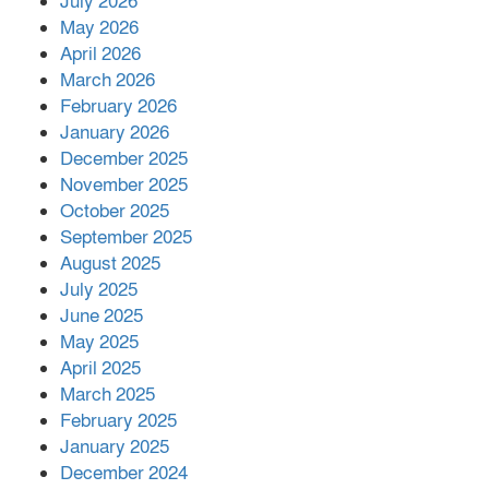
July 2026
রাশিয়ায় ক্যানসারের ভ্যাকসিন রোগীর
May 2026
শরীরে কার্যকরভাবে কাজ করছে, দাবি
April 2026
বিজ্ঞানীর
March 2026
February 2026
কাপ্তাই প্রেস ক্লাবের সভাপতি মাহফুজ,
January 2026
সম্পাদক রিপন মারমা নির্বাচিত
December 2025
November 2025
October 2025
মালয়েশিয়ার প্রধানমন্ত্রীকে চিঠি দেয়ার
September 2025
পর ফোন তারেক রহমানের,গ্যাস সঙ্কট
মোকাবিলায় সহায়তার আশ্বাস
August 2025
July 2025
June 2025
২২১ কোটি টাকা বেড়েছে রেলের আয়,
কীভাবে?
May 2025
April 2025
March 2025
এক বিলিয়ন ডলার বিনিয়োগ হবে
February 2025
আনোয়ারায়
January 2025
December 2024