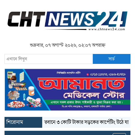
শুক্রবার, ০৭ অগাস্ট ২০২৬, ০২:০৭ অপরাহ্ন
সার্চ
শিরোনাম
বান্দরবানে ৩ কোটি টাকার সড়কের কার্পেটিং উঠে যাচ্ছে
বান