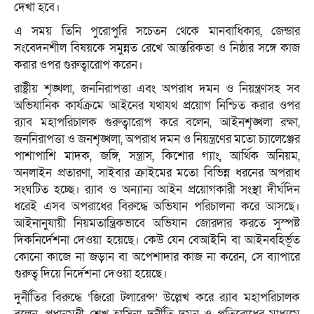
দেখা হবে।
এ সময় তিনি পুরোপুরি সচেতন থেকে মানবাধিকার, জেন্ডার
সংবেদনশীল বিষয়কে সমুন্নত রেখে আন্তরিকতা ও নিষ্ঠার সঙ্গে কাজ
করার ওপর গুরুত্বারোপ করেন।
রাষ্ট্রীয় শৃঙ্খলা, জননিরাপত্তা এবং অপরাধ দমন ও নিয়ন্ত্রণসহ সব
অভিযানিক কার্যক্রমে আইনের যথাযথ প্রয়োগ নিশ্চিত করার ওপর
র‌্যাব মহাপরিচালক গুরুত্বারোপ করে বলেন, আইনশৃঙ্খলা রক্ষা,
জননিরাপত্তা ও জনশৃঙ্খলা, অপরাধ দমন ও নিয়ন্ত্রণের মতো চ্যালেঞ্জের
পাশাপাশি মাদক, জঙ্গি, সন্ত্রাস, কিশোর গ্যাং, আর্থিক অনিয়ম,
অনলাইন প্রতারণা, সাইবার ক্রাইমের মতো বিভিন্ন ধরনের অপরাধ
সংঘটিত হচ্ছে। র‌্যাব ও অন্যান্য আইন প্রয়োগকারী সংস্থা দীর্ঘদিন
ধরেই এসব অপরাধের বিরুদ্ধে অভিযান পরিচালনা করে আসছে।
আইনানুযায়ী নিয়মতান্ত্রিকভাবে অভিযান জোরদার করতে সুস্পষ্ট
দিকনির্দেশনা দেওয়া হয়েছে। কেউ যেন বেআইনি বা আইনবহির্ভূত
কোনো কাজে না জড়ান বা অপেশাদার কাজ না করেন, সে ব্যাপারে
গুরুত্ব দিয়ে নির্দেশনা দেওয়া হয়েছে।
দুর্নীতির বিরুদ্ধে ‘জিরো টলারেন্স’ উল্লে­খ করে র‌্যাব মহাপরিচালক