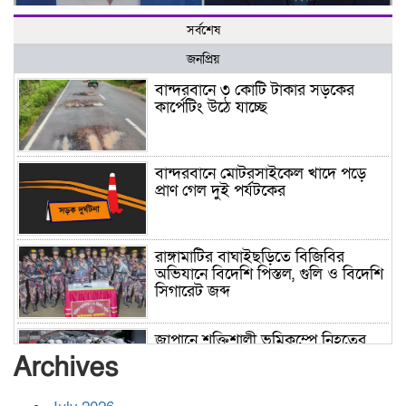
সর্বশেষ
জনপ্রিয়
বান্দরবানে ৩ কোটি টাকার সড়কের
কার্পেটিং উঠে যাচ্ছে
বান্দরবানে মোটরসাইকেল খাদে পড়ে
প্রাণ গেল দুই পর্যটকের
রাঙ্গামাটির বাঘাইছড়িতে বিজিবির
অভিযানে বিদেশি পিস্তল, গুলি ও বিদেশি
সিগারেট জব্দ
জাপানে শক্তিশালী ভূমিকম্পে নিহতের
সংখ্যা বেড়ে ৩৪
Archives