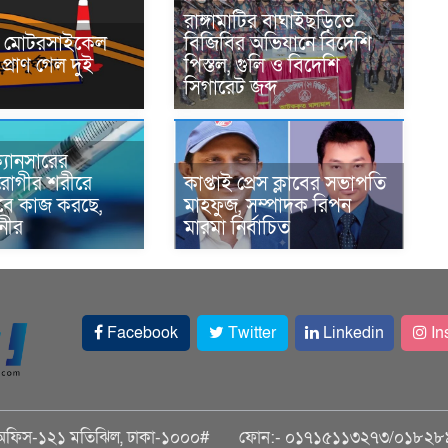
রাঙ্গামাটির বাঘাইছড়িতে
নে মোটরসাইকেল
বিজিবির অভিযানে বিদেশি
প্রাণ গেল দুই
পিস্তল, গুলি ও বিদেশি
সিগারেট জব্দ
্যানসারের
রোগীর শরীরে
কাপ্তাই প্রেস ক্লাবের সভাপতি
াবে কাজ করছে,
মাহফুজ, সম্পাদক রিপন
ানীর
মারমা নির্বাচিত
Facebook
Twitter
Linkedin
In
অফিস-১২১ মতিঝিল, ঢাকা-১০০০#
ফোন:- ০১৭১৫১১৩২৭৩/০১৮২৮