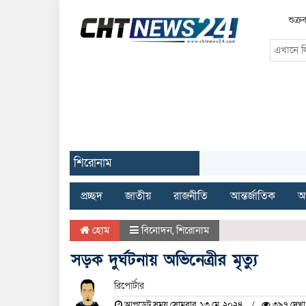
শুক্র
শিরোনাম
প্রচ্ছদ
জাতীয়
রাজনীতি
আন্তর্জাতিক
অর
হোম
বিনোদন
,
শিরোনাম
সড়ক দুর্ঘটনায় অভিনেত্রীর মৃত্যু
রিপোর্টার
আপডেট সময় সোমবার, ১৩ মে, ২০২৪
৩৯৭ দেখা