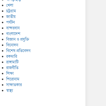
খেলা
চট্রগ্রাম
জাতীয়
পর্যটন
বান্দরবান
বাংলাদেশ
বিজ্ঞান ও প্রযুক্তি
বিনোদন
বিশেষ প্রতিবেদন
রকমারি
রাঙ্গামাটি
রাজনীতি
শিক্ষা
শিরোনাম
সাক্ষাতকার
স্বাস্থ্য