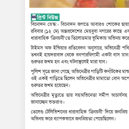
বিনোদন ডেস্ক:- বিনোদন জগতে আবারও শোকের ছায়া। সড়
রবিবার (১২ মে) অন্ধ্রপ্রদেশের মেহবুবা নগরের কাছে এক
ধারাবাহিক ‘ত্রিনয়নী’তে তিলোত্তমার ভূমিকায় অভিনয় কর
টাইমস অফ ইন্ডিয়ার প্রতিবেদন অনুসারে, অভিনেত্রী পবিত্র
তখনই হায়দরাবাদ থেকে বনপারথিগামী একটা বাস ডান দিক 
গুরুতর জখম হন এবং ঘটনাস্থলেই মারা যান।
পুলিশ সূত্রে জানা গেছে, অভিনেত্রীর গাড়িটি কর্ণাটকের ম
ওই একই গাড়িতে ছিলেন অভিনেত্রীর মামাতো বোন অপেক্ষা, 
গুরুতর জখম হয়েছেন।
অভিনেত্রীর মৃত্যুতে তার সহঅভিনেতা সমীপ আচার্
জানাচ্ছেন ভক্তরাও।
তেলেগু টেলিভিশনের ধারাবাহিক ‘ত্রিনয়নী’ দিয়ে জনপ্রিয়
অভিনয় করে ব্যাপকভাবে জনপ্রিয়তা পেয়েছিলেন।