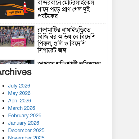
বান্দরবানে মোটরসাইকেল
খাদে পড়ে প্রাণ গেল দুই
পর্যটকের
রাঙ্গামাটির বাঘাইছড়িতে
বিজিবির অভিযানে বিদেশি
পিস্তল, গুলি ও বিদেশি
সিগারেট জব্দ
জাপানে শক্তিশালী ভূমিকম্পে
Archives
নিহতের সংখ্যা বেড়ে ৩৪
July 2026
রাশিয়ায় ক্যানসারের ভ্যাকসিন
May 2026
রোগীর শরীরে কার্যকরভাবে
April 2026
কাজ করছে, দাবি বিজ্ঞানীর
March 2026
February 2026
কাপ্তাই প্রেস ক্লাবের সভাপতি
মাহফুজ, সম্পাদক রিপন মারমা
January 2026
নির্বাচিত
December 2025
November 2025