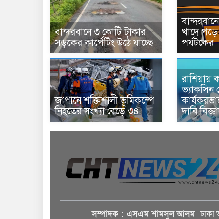
বান্দরবা
বান্দরবানে ৩ কোটি টাকার
খাদে পড়ে 
সড়কের কার্পেটিং উঠে যাচ্ছে
পর্যটকের
রাশিয়ায় ক
ভ্যাকসিন 
জাপানে শক্তিশালী ভূমিকম্পে
কার্যকরভ
নিহতের সংখ্যা বেড়ে ৩৪
দাবি বিজ্ঞ
সম্পাদক : এসএম শামসুল আলম।
ঢাকা 