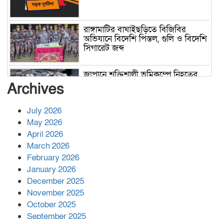
রাঙ্গামাটির বাঘাইছড়িতে বিজিবির
অভিযানে বিদেশি পিস্তল, গুলি ও বিদেশি
সিগারেট জব্দ
জাপানে শক্তিশালী ভূমিকম্পে নিহতের
সংখ্যা বেড়ে ৩৪
Archives
July 2026
রাশিয়ায় ক্যানসারের ভ্যাকসিন রোগীর
May 2026
শরীরে কার্যকরভাবে কাজ করছে, দাবি
April 2026
বিজ্ঞানীর
March 2026
February 2026
কাপ্তাই প্রেস ক্লাবের সভাপতি মাহফুজ,
January 2026
সম্পাদক রিপন মারমা নির্বাচিত
December 2025
November 2025
October 2025
মালয়েশিয়ার প্রধানমন্ত্রীকে চিঠি দেয়ার
September 2025
পর ফোন তারেক রহমানের,গ্যাস সঙ্কট