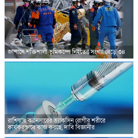
জাপানে শক্তিশালী ভূমিকম্পে নিহতের সংখ্যা বেড়ে ৩৪
রাশিয়ায় ক্যানসারের ভ্যাকসিন রোগীর শরীরে
কার্যকরভাবে কাজ করছে, দাবি বিজ্ঞানীর