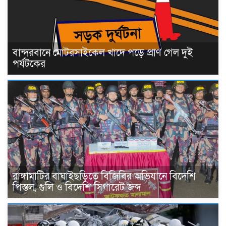
বান্দরবানে মোটরসাইকেল খাদে পড়ে প্রাণ গেল দুই
পর্যটকের
রাঙ্গামাটির বাঘাইছড়িতে বিজিবির অভিযানে বিদেশি
পিস্তল, গুলি ও বিদেশি সিগারেট জব্দ