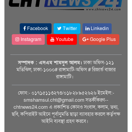
Facebook
Twitter
Linkedin
Instagram
Youtube
Google Plus
সম্পাদক : এসএম শামসুল আলম।
ঢাকা অফিস-১২১
মতিঝিল, ঢাকা-১০০০# রাঙ্গামাটি-অফিস # রিজার্ভ বাজার
রাঙ্গামাটি।
ফোন:- ০১৭১৫১১৩২৭৩/০১৮২৮৯৫২৬২৬ ইমেইল:-
smshamsul.cht@gmail.com সতর্কীকরণ--
chtnews24.com এ প্রকাশিত কোনও সংবাদ, কলাম, তথ্য,
ছবি, কপিরাইট আইনে পূর্বানুমতি ছাড়া ব্যাবহার করলে কর্তৃপক্ষ
আইনি ব্যবস্থা গ্রহণ করবে।