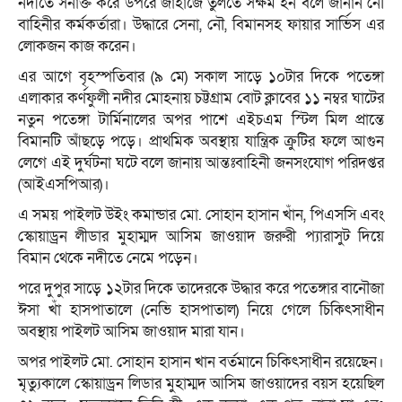
নদীতে সনাক্ত করে উপরে জাহাজে তুলতে সক্ষম হন বলে জানান নৌ
বাহিনীর কর্মকর্তারা। উদ্ধারে সেনা, নৌ, বিমানসহ ফায়ার সার্ভিস এর
লোকজন কাজ করেন।
এর আগে বৃহস্পতিবার (৯ মে) সকাল সাড়ে ১০টার দিকে পতেঙ্গা
এলাকার কর্ণফুলী নদীর মোহনায় চট্টগ্রাম বোট ক্লাবের ১১ নম্বর ঘাটের
নতুন পতেঙ্গা টার্মিনালের অপর পাশে এইচএম স্টিল মিল প্রান্তে
বিমানটি আঁছড়ে পড়ে। প্রাথমিক অবস্থায় যান্ত্রিক ক্রুটির ফলে আগুন
লেগে এই দুর্ঘটনা ঘটে বলে জানায় আন্তঃবাহিনী জনসংযোগ পরিদপ্তর
(আইএসপিআর)।
এ সময় পাইলট উইং কমান্ডার মো. সোহান হাসান খাঁন, পিএসসি এবং
স্কোয়াড্রন লীডার মুহাম্মদ আসিম জাওয়াদ জরুরী প্যারাসুট দিয়ে
বিমান থেকে নদীতে নেমে পড়েন।
পরে দুপুর সাড়ে ১২টার দিকে তাদেরকে উদ্ধার করে পতেঙ্গার বানৌজা
ঈসা খাঁ হাসপাতালে (নেভি হাসপাতাল) নিয়ে গেলে চিকিৎসাধীন
অবস্থায় পাইলট আসিম জাওয়াদ মারা যান।
অপর পাইলট মো. সোহান হাসান খান বর্তমানে চিকিৎসাধীন রয়েছেন।
মৃত্যুকালে স্কোয়াড্রন লিডার মুহাম্মদ আসিম জাওয়াদের বয়স হয়েছিল