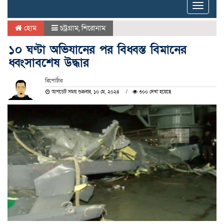
Toggle
naviga
হোম
চট্রগ্রাম
,
শিরোনাম
১০ ঘণ্টা অভিযানের পর বিধ্বস্ত বিমানের
ধ্বংসাবশেষ উদ্ধার
রিপোর্টার
আপডেট সময় শুক্রবার, ১০ মে, ২০২৪
৩০০ দেখা হয়েছে