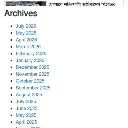
জাপানে শক্তিশালী ভূমিকম্পে নিহতের
সংখ্যা বেড়ে ৩৪
Archives
July 2026
রাশিয়ায় ক্যানসারের ভ্যাকসিন রোগীর
May 2026
শরীরে কার্যকরভাবে কাজ করছে, দাবি
April 2026
বিজ্ঞানীর
March 2026
February 2026
কাপ্তাই প্রেস ক্লাবের সভাপতি মাহফুজ,
January 2026
সম্পাদক রিপন মারমা নির্বাচিত
December 2025
November 2025
October 2025
মালয়েশিয়ার প্রধানমন্ত্রীকে চিঠি দেয়ার
September 2025
পর ফোন তারেক রহমানের,গ্যাস সঙ্কট
মোকাবিলায় সহায়তার আশ্বাস
August 2025
July 2025
June 2025
২২১ কোটি টাকা বেড়েছে রেলের আয়,
কীভাবে?
May 2025
April 2025