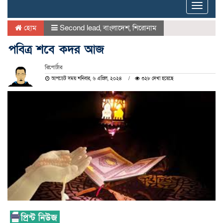
Toggle
naviga
হোম
Second lead
,
বাংলাদেশ
,
শিরোনাম
পবিত্র শবে কদর আজ
রিপোর্টার
আপডেট সময় শনিবার, ৬ এপ্রিল, ২০২৪
৩২৮ দেখা হয়েছে