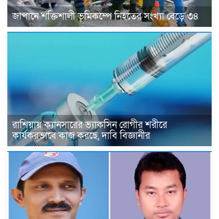
জাপানে শক্তিশালী ভূমিকম্পে নিহতের সংখ্যা বেড়ে ৩৪
রাশিয়ায় ক্যানসারের ভ্যাকসিন রোগীর শরীরে
কার্যকরভাবে কাজ করছে, দাবি বিজ্ঞানীর