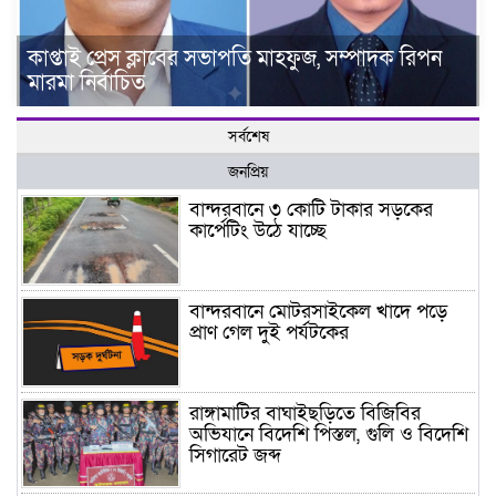
কাপ্তাই প্রেস ক্লাবের সভাপতি মাহফুজ, সম্পাদক রিপন
মারমা নির্বাচিত
সর্বশেষ
জনপ্রিয়
বান্দরবানে ৩ কোটি টাকার সড়কের
কার্পেটিং উঠে যাচ্ছে
বান্দরবানে মোটরসাইকেল খাদে পড়ে
প্রাণ গেল দুই পর্যটকের
রাঙ্গামাটির বাঘাইছড়িতে বিজিবির
অভিযানে বিদেশি পিস্তল, গুলি ও বিদেশি
সিগারেট জব্দ