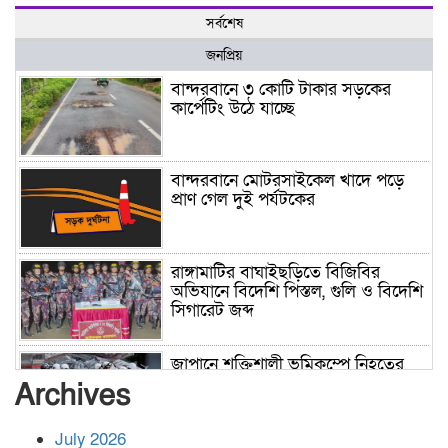
সর্বশেষ
জনপ্রিয়
বান্দরবানে ৩ কোটি টাকার সড়কের
কার্পেটিং উঠে যাচ্ছে
বান্দরবানে মোটরসাইকেল খাদে পড়ে
প্রাণ গেল দুই পর্যটকের
রাঙ্গামাটির বাঘাইছড়িতে বিজিবির
অভিযানে বিদেশি পিস্তল, গুলি ও বিদেশি
সিগারেট জব্দ
জাপানে শক্তিশালী ভূমিকম্পে নিহতের
সংখ্যা বেড়ে ৩৪
Archives
July 2026