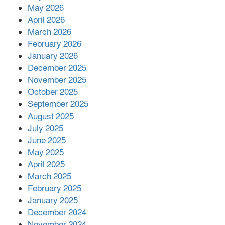
রাশিয়ায় ক্যানসারের ভ্যাকসিন রোগীর
May 2026
শরীরে কার্যকরভাবে কাজ করছে, দাবি
April 2026
বিজ্ঞানীর
March 2026
February 2026
কাপ্তাই প্রেস ক্লাবের সভাপতি মাহফুজ,
January 2026
সম্পাদক রিপন মারমা নির্বাচিত
December 2025
November 2025
October 2025
মালয়েশিয়ার প্রধানমন্ত্রীকে চিঠি দেয়ার
September 2025
পর ফোন তারেক রহমানের,গ্যাস সঙ্কট
মোকাবিলায় সহায়তার আশ্বাস
August 2025
July 2025
June 2025
২২১ কোটি টাকা বেড়েছে রেলের আয়,
কীভাবে?
May 2025
April 2025
March 2025
এক বিলিয়ন ডলার বিনিয়োগ হবে
February 2025
আনোয়ারায়
January 2025
December 2024
November 2024