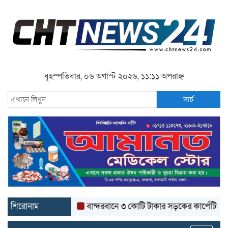
বৃহস্পতিবার, ০৬ অগাস্ট ২০২৬, ১১:১১ অপরাহ্ন
সার্চ
শিরোনাম
বান্দরবানে ৩ কোটি টাকার সড়কের কার্পেটিং উঠে যাচ্ছ