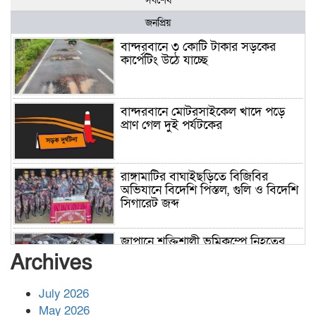
সর্বশেষ
জনপ্রিয়
বান্দরবানে ৩ কোটি টাকার সড়কের
কার্পেটিং উঠে যাচ্ছে
বান্দরবানে মোটরসাইকেল খাদে পড়ে
প্রাণ গেল দুই পর্যটকের
রাঙ্গামাটির বাঘাইছড়িতে বিজিবির
অভিযানে বিদেশি পিস্তল, গুলি ও বিদেশি
সিগারেট জব্দ
জাপানে শক্তিশালী ভূমিকম্পে নিহতের
সংখ্যা বেড়ে ৩৪
Archives
July 2026
রাশিয়ায় ক্যানসারের ভ্যাকসিন রোগীর
May 2026