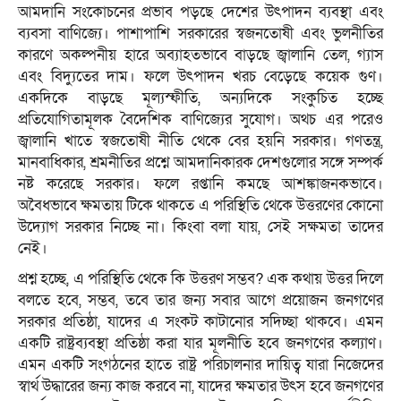
আমদানি সংকোচনের প্রভাব পড়ছে দেশের উৎপাদন ব্যবস্থা এবং
ব্যবসা বাণিজ্যে। পাশাপাশি সরকারের স্বজনতোষী এবং ভুলনীতির
কারণে অকল্পনীয় হারে অব্যাহতভাবে বাড়ছে জ্বালানি তেল, গ্যাস
এবং বিদ্যুতের দাম। ফলে উৎপাদন খরচ বেড়েছে কয়েক গুণ।
একদিকে বাড়ছে মূল্যস্ফীতি, অন্যদিকে সংকুচিত হচ্ছে
প্রতিযোগিতামূলক বৈদেশিক বাণিজ্যের সুযোগ। অথচ এর পরেও
জ্বালানি খাতে স্বজতোষী নীতি থেকে বের হয়নি সরকার। গণতন্ত্র,
মানবাধিকার, শ্রমনীতির প্রশ্নে আমদানিকারক দেশগুলোর সঙ্গে সম্পর্ক
নষ্ট করেছে সরকার। ফলে রপ্তানি কমছে আশঙ্কাজনকভাবে।
অবৈধভাবে ক্ষমতায় টিকে থাকতে এ পরিস্থিতি থেকে উত্তরণের কোনো
উদ্যোগ সরকার নিচ্ছে না। কিংবা বলা যায়, সেই সক্ষমতা তাদের
নেই।
প্রশ্ন হচ্ছে, এ পরিস্থিতি থেকে কি উত্তরণ সম্ভব? এক কথায় উত্তর দিলে
বলতে হবে, সম্ভব, তবে তার জন্য সবার আগে প্রয়োজন জনগণের
সরকার প্রতিষ্ঠা, যাদের এ সংকট কাটানোর সদিচ্ছা থাকবে। এমন
একটি রাষ্ট্রব্যবস্থা প্রতিষ্ঠা করা যার মূলনীতি হবে জনগণের কল্যাণ।
এমন একটি সংগঠনের হাতে রাষ্ট্র পরিচালনার দায়িত্ব যারা নিজেদের
স্বার্থ উদ্ধারের জন্য কাজ করবে না, যাদের ক্ষমতার উৎস হবে জনগণের