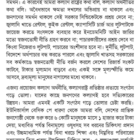
সমর্থন। এ কারণেই আমরা কল্যাণ রাষ্ট্রের কথা বলি, কল্যাণ অর্থনীতির
কথা বলি। অবৈধভাবে ক্ষমতা দখলের অভিপ্রায় না থাকলে এবং
জনগণের সমর্থন থাকলে সেই সরকার সিন্ডিকেটকে প্রশ্রয় দেবে না;
জ্বালানি খাতে রেন্টাল, কুইক রেন্টাল, ক্যাপাসিটি চার্জ আর লুটপাটকে
জায়েজ করতে সংসদকে ব্যবহার করে ইনডেমনিটি আইন জারির
মতো স্বজনতোষী নীতি গ্রহণ করবে না; পাচারকারীদের প্রশ্রয় দেবে না
কিংবা নিজেরাও লুটপাট, পাচারের অংশীদার হবে না। দুর্নীতি, লুটপাট,
বিদেশে অর্থপাচার বন্ধ করতে পারলে এবং জ্বালানি খাতসহ সরকারের
সব কর্মকাণ্ডে স্বজনতোষী নীতি বর্জন করলে দেশের রিজার্ভ সংকট
কাটবে, টাকার মূল্যমান বাড়বে এবং একই সঙ্গে মূল্যস্ফীতি কমে
আসবে, দ্রব্যমূল্য মানুষের নাগালের মধ্যে থাকবে।
এজন্য প্রয়োজন কল্যাণ অর্থনীতি, কল্যাণরাষ্ট্র প্রতিষ্ঠার প্রত্যয়ে সংগঠন
গড়ে তোলা। যাদের কাছে জনগণের কল্যাণই হবে সত্যিকারের
উন্নয়ন। আমরা এমনই একটি সংগঠন গড়ে তোলার চেষ্টা করছি।
ইউনিভার্সাল বেসিক পে ধারণা থেকে আমরা বলি, দেশের প্রান্তিক
জনগোষ্ঠী থেকে শুরু করে ৬ কোটি মানুষকে মাসে ১ হাজার করে টাকা
দেয়া, মধ্যবিত্ত পর্যন্ত বিনামূল্যে ওষুধসহ সব ধরনের চিকিৎসা প্রদান
এবং উচ্চমাধ্যমিক পর্যন্ত বিনা খরচে শিক্ষা এবং নিম্নবিত্ত পরিবারের