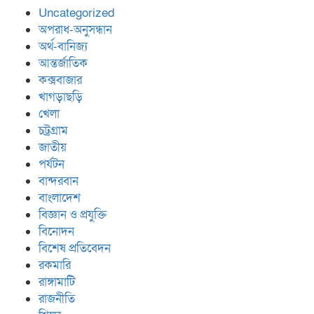
Uncategorized
অপরাধ-অনুসন্ধান
অর্থ-বানিজ্য
আন্তর্জাতিক
কক্সবাজার
খাগড়াছড়ি
খেলা
চট্রগ্রাম
জাতীয়
পর্যটন
বান্দরবান
বাংলাদেশ
বিজ্ঞান ও প্রযুক্তি
বিনোদন
বিশেষ প্রতিবেদন
রকমারি
রাঙ্গামাটি
রাজনীতি