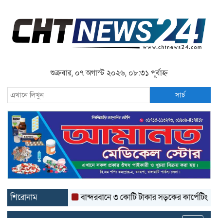
শুক্রবার, ০৭ অগাস্ট ২০২৬, ০৮:৩১ পূর্বাহ্ন
সার্চ
শিরোনাম
বান্দরবানে ৩ কোটি টাকার সড়কের কার্পেটিং উঠে যাচ্ছে