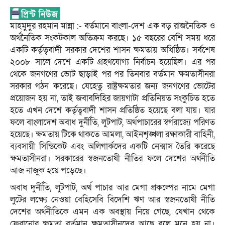
মাহমুদুর রহমান মান্না :- বর্তমানে বাংলা-দেশ এক বড় রাজনৈতিক ও
অর্থনৈতিক সংকটকাল অতিক্রম করছে। ১৫ বছরের বেশি সময় ধরে
একটি কর্তৃত্ববাদী সরকার দেশের শাসন ক্ষমতায় অধিষ্ঠিত। সর্বশেষ
২০০৮ সালে দেশে একটি গ্রহণযোগ্য নির্বাচন হয়েছিল। এর পর
থেকে জনগণের ভোট ছাড়াই পর পর তিনবার বর্তমান ক্ষমতাসীনরা
সরকার গঠন করেছে। যেহেতু রাষ্ট্রক্ষমতার জন্য জনগণের ভোটের
প্রয়োজন হয় না, তাই জবাবদিহির জায়গাটা প্রতিনিয়ত সংকুচিত হতে
হতে এখন দেশে কর্তৃত্ববাদী শাসন প্রতিষ্ঠিত হয়েছে বলা যায়। যার
ফলে বাংলাদেশ অবাধ দুর্নীতি, লুটপাট, অর্থপাচারের স্বর্গরাজ্যে পরিণত
হয়েছে। ক্ষমতায় টিকে থাকতে আমলা, আইনশৃঙ্খলা রক্ষাকারী বাহিনী,
ব্যবসায়ী সিন্ডিকেট এবং অলিগার্কদের একটি নেক্সাস তৈরি করেছে
ক্ষমতাসীনরা। সরকারের স্বজনতোষী নীতির ফলে দেশের অর্থনীতি
আজ নাজুক হয়ে পড়েছে।
অবাধ দুর্নীতি, লুটপাট, অর্থ পাচার আর মেগা প্রকল্পের নামে মেগা
লুটের লক্ষ্যে নেওয়া বেহিসেবি বিদেশি ঋণ আর স্বজনতোষী নীতি
দেশের অর্থনীতিকে এমন এক অবস্থায় নিয়ে গেছে, যেখান থেকে
ফেরানোর ক্ষমতা বর্তমান ক্ষমতাসীনদের আছে বলে মনে হয় না।