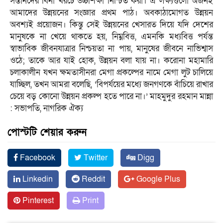
সন্তানদের বিনা খরচে উচ্চশিক্ষা নিশ্চিত করা। এ লক্ষ্যগুলো অর্জনই
আমাদের উন্নয়নের সংজ্ঞার প্রথম পাঠ। অবকাঠামোগত উন্নয়ন
অবশ্যই প্রয়োজন। কিন্তু সেই উন্নয়নের খেসারত দিয়ে যদি দেশের
মানুষকে না খেয়ে থাকতে হয়, নিম্নবিত্ত, এমনকি মধ্যবিত্ত পর্যন্ত
স্বাভাবিক জীবনযাত্রার নিশ্চয়তা না পায়, মানুষের জীবনে নাভিশ্বাস
ওঠে; তাকে আর যাই হোক, উন্নয়ন বলা যায় না। করোনা মহামারি
চলাকালীন যখন ক্ষমতাসীনরা মেগা প্রকল্পের নামে মেগা লুট চালিয়ে
যাচ্ছিল, তখন আমরা বলেছি, ‘বিপর্যয়ের মধ্যে জনগণকে বাঁচিয়ে রাখার
চেয়ে বড় কোনো উন্নয়ন প্রকল্প হতে পারে না।’ মাহমুদুর রহমান মান্না
: সভাপতি, নাগরিক ঐক্য
পোস্টটি শেয়ার করুন
Facebook
Twitter
Digg
Linkedin
Reddit
Google Plus
Pinterest
Print