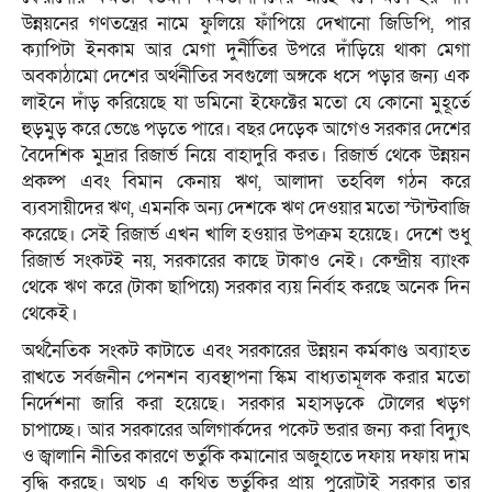
উন্নয়নের গণতন্ত্রের নামে ফুলিয়ে ফাঁপিয়ে দেখানো জিডিপি, পার
ক্যাপিটা ইনকাম আর মেগা দুর্নীতির উপরে দাঁড়িয়ে থাকা মেগা
অবকাঠামো দেশের অর্থনীতির সবগুলো অঙ্গকে ধসে পড়ার জন্য এক
লাইনে দাঁড় করিয়েছে যা ডমিনো ইফেক্টের মতো যে কোনো মুহূর্তে
হুড়মুড় করে ভেঙে পড়তে পারে। বছর দেড়েক আগেও সরকার দেশের
বৈদেশিক মুদ্রার রিজার্ভ নিয়ে বাহাদুরি করত। রিজার্ভ থেকে উন্নয়ন
প্রকল্প এবং বিমান কেনায় ঋণ, আলাদা তহবিল গঠন করে
ব্যবসায়ীদের ঋণ, এমনকি অন্য দেশকে ঋণ দেওয়ার মতো স্টান্টবাজি
করেছে। সেই রিজার্ভ এখন খালি হওয়ার উপক্রম হয়েছে। দেশে শুধু
রিজার্ভ সংকটই নয়, সরকারের কাছে টাকাও নেই। কেন্দ্রীয় ব্যাংক
থেকে ঋণ করে (টাকা ছাপিয়ে) সরকার ব্যয় নির্বাহ করছে অনেক দিন
থেকেই।
অর্থনৈতিক সংকট কাটাতে এবং সরকারের উন্নয়ন কর্মকাণ্ড অব্যাহত
রাখতে সর্বজনীন পেনশন ব্যবস্থাপনা স্কিম বাধ্যতামূলক করার মতো
নির্দেশনা জারি করা হয়েছে। সরকার মহাসড়কে টোলের খড়গ
চাপাচ্ছে। আর সরকারের অলিগার্কদের পকেট ভরার জন্য করা বিদ্যুৎ
ও জ্বালানি নীতির কারণে ভর্তুকি কমানোর অজুহাতে দফায় দফায় দাম
বৃদ্ধি করছে। অথচ এ কথিত ভর্তুকির প্রায় পুরোটাই সরকার তার