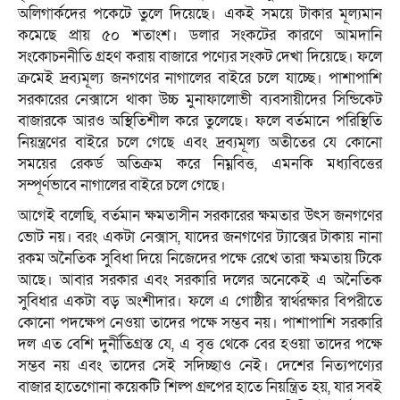
অলিগার্কদের পকেটে তুলে দিয়েছে। একই সময়ে টাকার মূল্যমান
কমেছে প্রায় ৫০ শতাংশ। ডলার সংকটের কারণে আমদানি
সংকোচননীতি গ্রহণ করায় বাজারে পণ্যের সংকট দেখা দিয়েছে। ফলে
ক্রমেই দ্রব্যমূল্য জনগণের নাগালের বাইরে চলে যাচ্ছে। পাশাপাশি
সরকারের নেক্সাসে থাকা উচ্চ মুনাফালোভী ব্যবসায়ীদের সিন্ডিকেট
বাজারকে আরও অস্থিতিশীল করে তুলেছে। ফলে বর্তমানে পরিস্থিতি
নিয়ন্ত্রণের বাইরে চলে গেছে এবং দ্রব্যমূল্য অতীতের যে কোনো
সময়ের রেকর্ড অতিক্রম করে নিম্নবিত্ত, এমনকি মধ্যবিত্তের
সম্পূর্ণভাবে নাগালের বাইরে চলে গেছে।
আগেই বলেছি, বর্তমান ক্ষমতাসীন সরকারের ক্ষমতার উৎস জনগণের
ভোট নয়। বরং একটা নেক্সাস, যাদের জনগণের ট্যাক্সের টাকায় নানা
রকম অনৈতিক সুবিধা দিয়ে নিজেদের পক্ষে রেখে তারা ক্ষমতায় টিকে
আছে। আবার সরকার এবং সরকারি দলের অনেকেই এ অনৈতিক
সুবিধার একটা বড় অংশীদার। ফলে এ গোষ্ঠীর স্বার্থরক্ষার বিপরীতে
কোনো পদক্ষেপ নেওয়া তাদের পক্ষে সম্ভব নয়। পাশাপাশি সরকারি
দল এত বেশি দুর্নীতিগ্রস্ত যে, এ বৃত্ত থেকে বের হওয়া তাদের পক্ষে
সম্ভব নয় এবং তাদের সেই সদিচ্ছাও নেই। দেশের নিত্যপণ্যের
বাজার হাতেগোনা কয়েকটি শিল্প গ্রুপের হাতে নিয়ন্ত্রিত হয়, যার সবই