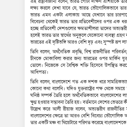
এই রাষ্ট্রবিজ্ঞানী বলেন, ভারত গোটা দক্ষিণ এশিয়াকে তার 
লক্ষ্য করলে দেখা যাবে যে, ভারত ভৌগোলিকভাবে তার স
ভারত এমন একটা এলাকায় আছে যেখানে তার চারপাশের 
বিবেচনা থেকেই ভারত তার প্রতিবেশীদের ওপর এক ধরনের ন
হচ্ছে প্রতিবেশী দেশগুলোর ক্ষমতাশীলরা তাদের অভ্যন্তরী
হলেই ভারত তার স্বার্থের অনুকূলে যেকোনো ব্যবস্থা গ্রহণ
ভারতের এই দৃষ্টিভঙ্গি আরও বেশি দৃঢ় এবং সুস্পষ্ট রূ
তিনি বলেন, অর্থনৈতিক প্রবৃদ্ধি, বিশ্ব রাজনীতির পরিবর্ত
চীনকে মোকাবিলা করার জন্য ভারতের ওপর মার্কিন যুক্তরাষ
তোলে। নিজেকে সে বৈশ্বিক শক্তি হিসেবে উপস্থিত করতে
আধিপত্য।
তিনি বলেন, বাংলাদেশে গত এক দশক ধরে সামগ্রিকভাব
কোনো কথা বলেনি। যদিও যুক্তরাষ্ট্রের পক্ষ থেকে সময়ে স
ঘনিষ্ঠ সম্পর্ক তৈরি হলে অর্থনৈতিকভাবে বাংলাদেশের ল
ক্ষুণ্ন হওয়ার সম্ভাবনা তৈরি হয়। বর্তমানে দেশের ভেতর
উল্লেখ করে আলী রীয়াজ বলেন, অভ্যন্তরীণ রাজনীতির সঙ্গে
বাংলাদেশের ক্ষেত্রে তা আরও বেশি বিবেচ্য ভৌগোলিক 
তার একটি মঞ্চ বা থিয়েটারে পরিণত করেছে বাংলাদেশকে