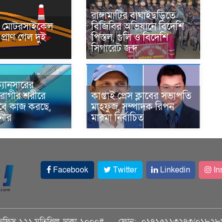
রাঙ্গামাটির বাঘাইছড়িতে
নে মোটরসাইকেল
বিজিবির অভিযানে বিদেশি
প্রাণ গেল দুই
পিস্তল, গুলি ও বিদেশি
সিগারেট জব্দ
্যানসারের
রোগীর শরীরে
কাপ্তাই প্রেস ক্লাবের সভাপতি
াবে কাজ করছে,
মাহফুজ, সম্পাদক রিপন
ানীর
মারমা নির্বাচিত
Facebook
Twitter
Linkedin
In
অফিস-১২১ মতিঝিল, ঢাকা-১০০০#
ফোন:- ০১৭১৫১১৩২৭৩/০১৮২৮