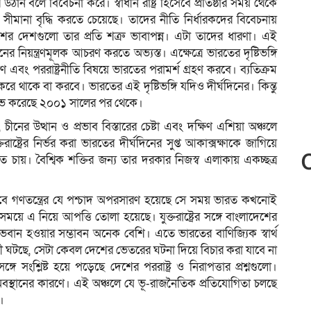
উঠান বলে বিবেচনা করে। স্বাধীন রাষ্ট্র হিসেবে প্রতিষ্ঠার সময় থেকে
ীমানা বৃদ্ধি করতে চেয়েছে। তাদের নীতি নির্ধারকদের বিবেচনায়
দেশগুলো তার প্রতি শত্রু ভাবাপন্ন। এটা তাদের ধারণা। এই
িয়ন্ত্রণমূলক আচরণ করতে অভ্যস্ত। এক্ষেত্রে ভারতের দৃষ্টিভঙ্গি
ণ এবং পররাষ্ট্রনীতি বিষয়ে ভারতের পরামর্শ গ্রহণ করবে। ব্যতিক্রম
 করে থাকে বা করবে। ভারতের এই দৃষ্টিভঙ্গি যদিও দীর্ঘদিনের। কিন্তু
প লাভ করেছে ২০০১ সালের পর থেকে।
ন, চীনের উত্থান ও প্রভাব বিস্তারের চেষ্টা এবং দক্ষিণ এশিয়া অঞ্চলে
্ট্রের নির্ভর করা ভারতের দীর্ঘদিনের সুপ্ত আকাক্সক্ষাকে জাগিয়ে
 চায়। বৈশ্বিক শক্তির জন্য তার দরকার নিজস্ব এলাকায় একচ্ছত্র
ে গণতন্ত্রের যে পশ্চাদ অপরসারণ হয়েছে সে সময় ভারত কখনোই
ময়ে এ নিয়ে আপত্তি তোলা হয়েছে। যুক্তরাষ্ট্রের সঙ্গে বাংলাদেশের
াভবান হওয়ার সম্ভাবন অনেক বেশি। এতে ভারতের বাণিজ্যিক স্বার্থ
ে কী ঘটছে, সেটা কেবল দেশের ভেতরের ঘটনা দিয়ে বিচার করা যাবে না
 সংশ্লিষ্ট হয়ে পড়েছে দেশের পররাষ্ট্র ও নিরাপত্তার প্রশ্নগুলো।
অবস্থানের কারণে। এই অঞ্চলে যে ভূ-রাজনৈতিক প্রতিযোগিতা চলছে
।