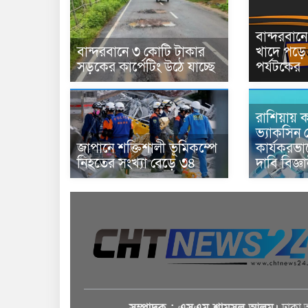
বান্দরবা
বান্দরবানে ৩ কোটি টাকার
খাদে পড়ে 
সড়কের কার্পেটিং উঠে যাচ্ছে
পর্যটকের
রাশিয়ায় ক
ভ্যাকসিন 
জাপানে শক্তিশালী ভূমিকম্পে
কার্যকরভ
নিহতের সংখ্যা বেড়ে ৩৪
দাবি বিজ্ঞ
সম্পাদক : এসএম শামসুল আলম।
ঢাকা 