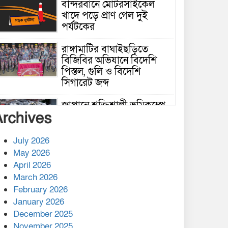
বান্দরবানে মোটরসাইকেল
খাদে পড়ে প্রাণ গেল দুই
পর্যটকের
রাঙ্গামাটির বাঘাইছড়িতে
বিজিবির অভিযানে বিদেশি
পিস্তল, গুলি ও বিদেশি
সিগারেট জব্দ
জাপানে শক্তিশালী ভূমিকম্পে
Archives
নিহতের সংখ্যা বেড়ে ৩৪
July 2026
রাশিয়ায় ক্যানসারের ভ্যাকসিন
May 2026
রোগীর শরীরে কার্যকরভাবে
April 2026
কাজ করছে, দাবি বিজ্ঞানীর
March 2026
February 2026
কাপ্তাই প্রেস ক্লাবের সভাপতি
মাহফুজ, সম্পাদক রিপন মারমা
January 2026
নির্বাচিত
December 2025
November 2025