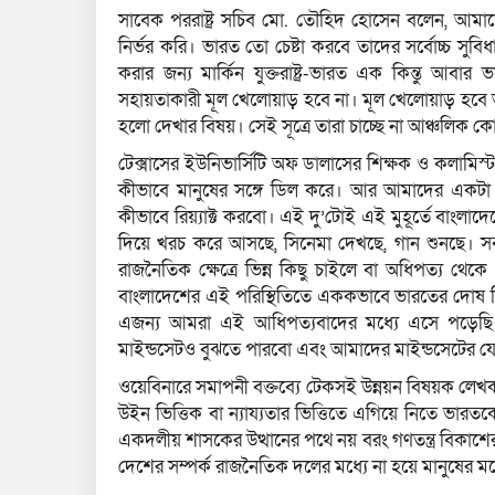
সাবেক পররাষ্ট্র সচিব মো. তৌহিদ হোসেন বলেন, আমা
নির্ভর করি। ভারত তো চেষ্টা করবে তাদের সর্বোচ্চ সু
করার জন্য মার্কিন যুক্তরাষ্ট্র-ভারত এক কিন্তু আবার ভ
সহায়তাকারী মূল খেলোয়াড় হবে না। মূল খেলোয়াড় হবে
হলো দেখার বিষয়। সেই সূত্রে তারা চাচ্ছে না আঞ্চলিক কোনো র
টেক্সাসের ইউনিভার্সিটি অফ ডালাসের শিক্ষক ও কলামিস্
কীভাবে মানুষের সঙ্গে ডিল করে। আর আমাদের একটা
কীভাবে রিয়্যাক্ট করবো। এই দু’টোই এই মুহূর্তে বাংলাদ
দিয়ে খরচ করে আসছে, সিনেমা দেখছে, গান শুনছে। 
রাজনৈতিক ক্ষেত্রে ভিন্ন কিছু চাইলে বা অধিপত্য থ
বাংলাদেশের এই পরিস্থিতিতে এককভাবে ভারতের দোষ দি
এজন্য আমরা এই আধিপত্যবাদের মধ্যে এসে পড়েছ
মাইন্ডসেটও বুঝতে পারবো এবং আমাদের মাইন্ডসেটের যে
ওয়েবিনারে সমাপনী বক্তব্যে টেকসই উন্নয়ন বিষয়ক লে
উইন ভিত্তিক বা ন্যায্যতার ভিত্তিতে এগিয়ে নিতে ভারতক
একদলীয় শাসকের উত্থানের পথে নয় বরং গণতন্ত্র বিকাশের ম
দেশের সম্পর্ক রাজনৈতিক দলের মধ্যে না হয়ে মানুষের মধ