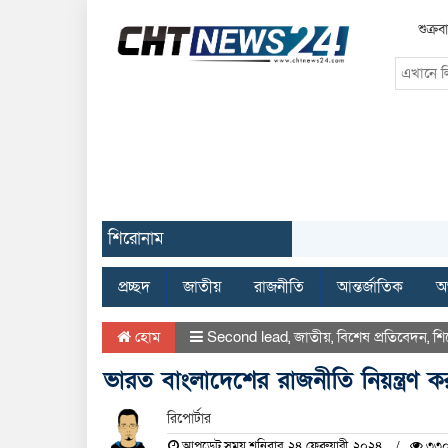
শুক্র
শিরোনাম
প্রচ্ছদ
জাতীয়
রাজনীতি
আন্তর্জাতিক
অর
হোম
Second lead
,
জাতীয়
,
বিশেষ প্রতিবেদন
,
শি
ভারত বাংলাদেশের রাজনীতি নিয়ন্ত্রণ
রিপোর্টার
আপডেট সময় শনিবার, ২৪ ফেব্রুয়ারী, ২০২৪
৩৩০ 