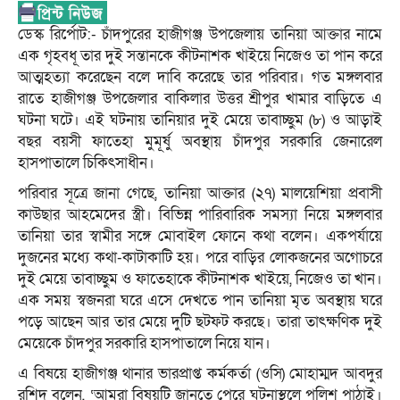
ডেস্ক রির্পোট:- চাঁদপুরের হাজীগঞ্জ উপজেলায় তানিয়া আক্তার নামে
এক গৃহবধূ তার দুই সন্তানকে কীটনাশক খাইয়ে নিজেও তা পান করে
আত্মহত্যা করেছেন বলে দাবি করেছে তার পরিবার। গত মঙ্গলবার
রাতে হাজীগঞ্জ উপজেলার বাকিলার উত্তর শ্রীপুর খামার বাড়িতে এ
ঘটনা ঘটে। এই ঘটনায় তানিয়ার দুই মেয়ে তাবাচ্ছুম (৮) ও আড়াই
বছর বয়সী ফাতেহা মুমূর্ষু অবস্থায় চাঁদপুর সরকারি জেনারেল
হাসপাতালে চিকিৎসাধীন।
পরিবার সূত্রে জানা গেছে, তানিয়া আক্তার (২৭) মালয়েশিয়া প্রবাসী
কাউছার আহমেদের স্ত্রী। বিভিন্ন পারিবারিক সমস্যা নিয়ে মঙ্গলবার
তানিয়া তার স্বামীর সঙ্গে মোবাইল ফোনে কথা বলেন। একপর্যায়ে
দুজনের মধ্যে কথা-কাটাকাটি হয়। পরে বাড়ির লোকজনের অগোচরে
দুই মেয়ে তাবাচ্ছুম ও ফাতেহাকে কীটনাশক খাইয়ে, নিজেও তা খান।
এক সময় স্বজনরা ঘরে এসে দেখতে পান তানিয়া মৃত অবস্থায় ঘরে
পড়ে আছেন আর তার মেয়ে দুটি ছটফট করছে। তারা তাৎক্ষণিক দুই
মেয়েকে চাঁদপুর সরকারি হাসপাতালে নিয়ে যান।
এ বিষয়ে হাজীগঞ্জ থানার ভারপ্রাপ্ত কর্মকর্তা (ওসি) মোহাম্মদ আবদুর
রশিদ বলেন, ‘আমরা বিষয়টি জানতে পেরে ঘটনাস্থলে পুলিশ পাঠাই।