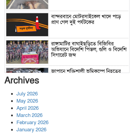
বান্দরবানে মোটরসাইকেল খাদে পড়ে
প্রাণ গেল দুই পর্যটকের
রাঙ্গামাটির বাঘাইছড়িতে বিজিবির
অভিযানে বিদেশি পিস্তল, গুলি ও বিদেশি
সিগারেট জব্দ
জাপানে শক্তিশালী ভূমিকম্পে নিহতের
সংখ্যা বেড়ে ৩৪
Archives
July 2026
রাশিয়ায় ক্যানসারের ভ্যাকসিন রোগীর
May 2026
শরীরে কার্যকরভাবে কাজ করছে, দাবি
April 2026
বিজ্ঞানীর
March 2026
February 2026
কাপ্তাই প্রেস ক্লাবের সভাপতি মাহফুজ,
January 2026
সম্পাদক রিপন মারমা নির্বাচিত