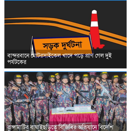
বান্দরবানে মোটরসাইকেল খাদে পড়ে প্রাণ গেল দুই
পর্যটকের
রাঙ্গামাটির বাঘাইছড়িতে বিজিবির অভিযানে বিদেশি