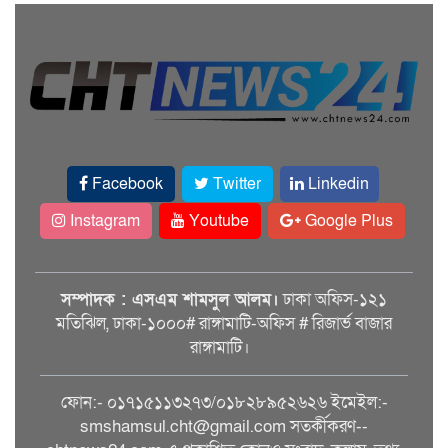
Facebook
Twitter
Linkedin
Instagram
Youtube
Google Plus
সম্পাদক : এসএম শামসুল আলম।
ঢাকা অফিস-১২১
মতিঝিল, ঢাকা-১০০০# রাঙ্গামাটি-অফিস # রিজার্ভ বাজার
রাঙ্গামাটি।
ফোন:- ০১৭১৫১১৩২৭৩/০১৮২৮৯৫২৬২৬ ইমেইল:-
smshamsul.cht@gmail.com সতর্কীকরণ--