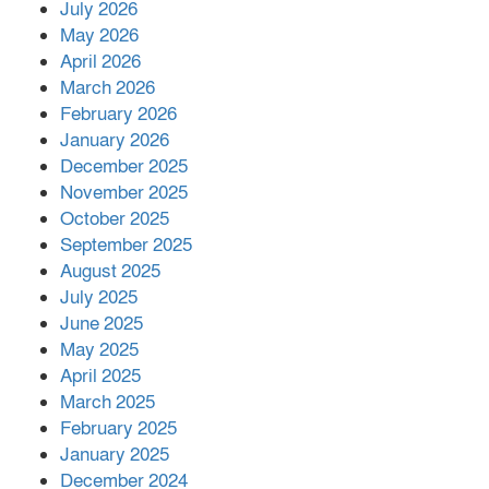
July 2026
রাশিয়ায় ক্যানসারের ভ্যাকসিন রোগীর
May 2026
শরীরে কার্যকরভাবে কাজ করছে, দাবি
April 2026
বিজ্ঞানীর
March 2026
February 2026
কাপ্তাই প্রেস ক্লাবের সভাপতি মাহফুজ,
January 2026
সম্পাদক রিপন মারমা নির্বাচিত
December 2025
November 2025
October 2025
মালয়েশিয়ার প্রধানমন্ত্রীকে চিঠি দেয়ার
September 2025
পর ফোন তারেক রহমানের,গ্যাস সঙ্কট
মোকাবিলায় সহায়তার আশ্বাস
August 2025
July 2025
June 2025
২২১ কোটি টাকা বেড়েছে রেলের আয়,
কীভাবে?
May 2025
April 2025
March 2025
এক বিলিয়ন ডলার বিনিয়োগ হবে
February 2025
আনোয়ারায়
January 2025
December 2024