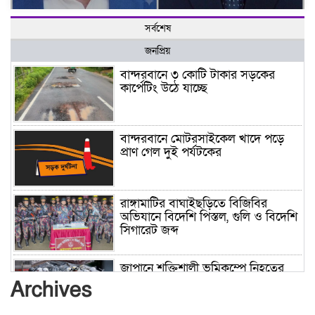
সর্বশেষ
জনপ্রিয়
বান্দরবানে ৩ কোটি টাকার সড়কের
কার্পেটিং উঠে যাচ্ছে
বান্দরবানে মোটরসাইকেল খাদে পড়ে
প্রাণ গেল দুই পর্যটকের
রাঙ্গামাটির বাঘাইছড়িতে বিজিবির
অভিযানে বিদেশি পিস্তল, গুলি ও বিদেশি
সিগারেট জব্দ
জাপানে শক্তিশালী ভূমিকম্পে নিহতের
সংখ্যা বেড়ে ৩৪
Archives