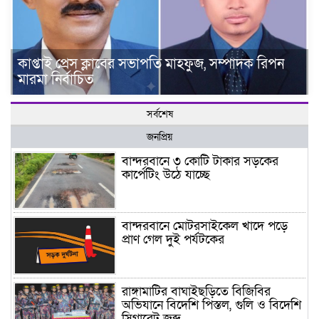
কাপ্তাই প্রেস ক্লাবের সভাপতি মাহফুজ, সম্পাদক রিপন
মারমা নির্বাচিত
সর্বশেষ
জনপ্রিয়
বান্দরবানে ৩ কোটি টাকার সড়কের
কার্পেটিং উঠে যাচ্ছে
বান্দরবানে মোটরসাইকেল খাদে পড়ে
প্রাণ গেল দুই পর্যটকের
রাঙ্গামাটির বাঘাইছড়িতে বিজিবির
অভিযানে বিদেশি পিস্তল, গুলি ও বিদেশি
সিগারেট জব্দ