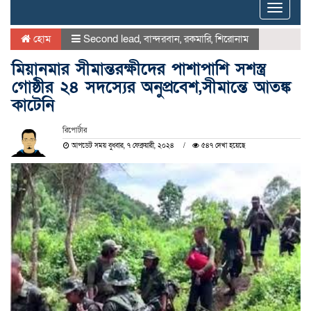
Toggle
naviga
হোম
Second lead
,
বান্দরবান
,
রকমারি
,
শিরোনাম
মিয়ানমার সীমান্তরক্ষীদের পাশাপাশি সশস্ত্র
গোষ্ঠীর ২৪ সদস্যের অনুপ্রবেশ,সীমান্তে আতঙ্ক
কাটেনি
রিপোর্টার
আপডেট সময় বুধবার, ৭ ফেব্রুয়ারী, ২০২৪
৫৪৭ দেখা হয়েছে