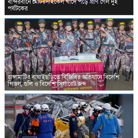
বান্দরবানে মোটরসাইকেল খাদে পড়ে প্রাণ গেল দুই
পর্যটকের
রাঙ্গামাটির বাঘাইছড়িতে বিজিবির অভিযানে বিদেশি
পিস্তল, গুলি ও বিদেশি সিগারেট জব্দ