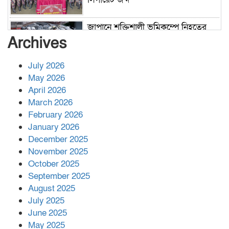
জাপানে শক্তিশালী ভূমিকম্পে নিহতের
সংখ্যা বেড়ে ৩৪
Archives
July 2026
রাশিয়ায় ক্যানসারের ভ্যাকসিন রোগীর
May 2026
শরীরে কার্যকরভাবে কাজ করছে, দাবি
April 2026
বিজ্ঞানীর
March 2026
February 2026
কাপ্তাই প্রেস ক্লাবের সভাপতি মাহফুজ,
January 2026
সম্পাদক রিপন মারমা নির্বাচিত
December 2025
November 2025
October 2025
মালয়েশিয়ার প্রধানমন্ত্রীকে চিঠি দেয়ার
September 2025
পর ফোন তারেক রহমানের,গ্যাস সঙ্কট
মোকাবিলায় সহায়তার আশ্বাস
August 2025
July 2025
June 2025
২২১ কোটি টাকা বেড়েছে রেলের আয়,
কীভাবে?
May 2025