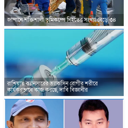
জাপানে শক্তিশালী ভূমিকম্পে নিহতের সংখ্যা বেড়ে ৩৪
রাশিয়ায় ক্যানসারের ভ্যাকসিন রোগীর শরীরে
কার্যকরভাবে কাজ করছে, দাবি বিজ্ঞানীর