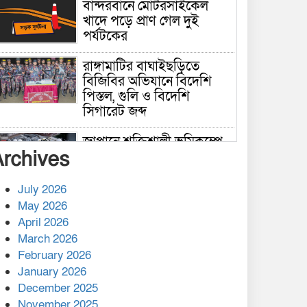
বান্দরবানে মোটরসাইকেল
খাদে পড়ে প্রাণ গেল দুই
পর্যটকের
রাঙ্গামাটির বাঘাইছড়িতে
বিজিবির অভিযানে বিদেশি
পিস্তল, গুলি ও বিদেশি
সিগারেট জব্দ
জাপানে শক্তিশালী ভূমিকম্পে
Archives
নিহতের সংখ্যা বেড়ে ৩৪
July 2026
রাশিয়ায় ক্যানসারের ভ্যাকসিন
May 2026
রোগীর শরীরে কার্যকরভাবে
April 2026
কাজ করছে, দাবি বিজ্ঞানীর
March 2026
February 2026
কাপ্তাই প্রেস ক্লাবের সভাপতি
মাহফুজ, সম্পাদক রিপন মারমা
January 2026
নির্বাচিত
December 2025
November 2025