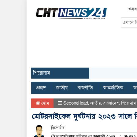
শুক্র
শিরোনাম
প্রচ্ছদ
জাতীয়
রাজনীতি
আন্তর্জাতিক
অর
হোম
Second lead
,
জাতীয়
,
বাংলাদেশ
,
শিরোনাম
মোটরসাইকেল দুর্ঘটনায় ২০২৩ সালে
রিপোর্টার
আপডেট সময় শনিবার, ২৭ জানুয়ারী, ২০২৪
৪৪৭ 