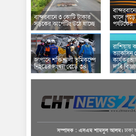
বান্দরবা
বান্দরবানে ৩ কোটি টাকার
খাদে পড়ে 
সড়কের কার্পেটিং উঠে যাচ্ছে
পর্যটকের
রাশিয়ায় ক
ভ্যাকসিন 
জাপানে শক্তিশালী ভূমিকম্পে
কার্যকরভ
নিহতের সংখ্যা বেড়ে ৩৪
দাবি বিজ্ঞ
সম্পাদক : এসএম শামসুল আলম।
ঢাকা 