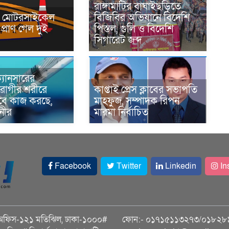
রাঙ্গামাটির বাঘাইছড়িতে
নে মোটরসাইকেল
বিজিবির অভিযানে বিদেশি
প্রাণ গেল দুই
পিস্তল, গুলি ও বিদেশি
সিগারেট জব্দ
্যানসারের
রোগীর শরীরে
কাপ্তাই প্রেস ক্লাবের সভাপতি
াবে কাজ করছে,
মাহফুজ, সম্পাদক রিপন
ানীর
মারমা নির্বাচিত
Facebook
Twitter
Linkedin
In
অফিস-১২১ মতিঝিল, ঢাকা-১০০০#
ফোন:- ০১৭১৫১১৩২৭৩/০১৮২৮