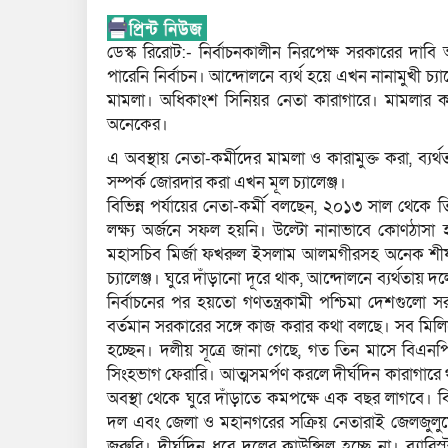
ডেস্ক রিরোট:- নির্বাচনকালীন নিরপেক্ষ সরকারের 
পারেনি নির্বাচন। আন্দোলনে ব্যর্থ হয়ে এখন নানামুখী চ্
মামলা। অধিকাংশ সিনিয়র নেতা কারাগারে। মামলার 
অনেকের।
এ অবস্থায় নেতা-কর্মীদের মামলা ও কারামুক্ত করা, ব্
সম্পর্ক জোরদার করা এখন মূল চ্যালেঞ্জ।
বিভিন্ন পর্যায়ের নেতা-কর্মী বলছেন, ২০১৩ সাল থে
লক্ষ্য অর্জনে সফল হয়নি। উল্টো নানাভাবে কোণঠাসা 
মহাসচিব মির্জা ফখরুল ইসলাম আলমগীরসহ অনেক শীর্ষনে
চ্যালেঞ্জ। ঘুরে দাঁড়ানো দূরে থাক, আন্দোলনে ব্যর্থতায়
নির্বাচনের পর হয়তো গণতন্ত্রকামী পশ্চিমা দেশগুলো সরক
বর্তমান সরকারের সঙ্গে কাজ করার কথা বলছে। সব মিল
হচ্ছেন। দলীয় সূত্রে জানা গেছে, গত তিন মাসে বিএন
সিংহভাগ ফেরারি। আত্মসমর্পণ করলে দীর্ঘদিন কারাগারে
অবস্থা থেকে ঘুরে দাঁড়াতে কমপক্ষে এক বছর লাগবে। বিএ
দল এবং জেলা ও মহানগরের সক্রিয় নেতারাই জেলজুলুমে
জরুরি। দীর্ঘদিন ধরে দলের কাউন্সিল হচ্ছে না। ব্যা