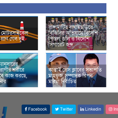
রাঙ্গামাটির বাঘাইছড়িতে
নে মোটরসাইকেল
বিজিবির অভিযানে বিদেশি
প্রাণ গেল দুই
পিস্তল, গুলি ও বিদেশি
সিগারেট জব্দ
্যানসারের
রোগীর শরীরে
কাপ্তাই প্রেস ক্লাবের সভাপতি
াবে কাজ করছে,
মাহফুজ, সম্পাদক রিপন
ানীর
মারমা নির্বাচিত
Facebook
Twitter
Linkedin
In