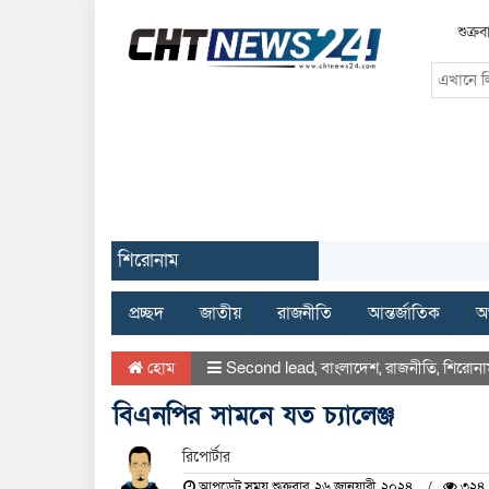
শুক্র
শিরোনাম
প্রচ্ছদ
জাতীয়
রাজনীতি
আন্তর্জাতিক
অর
হোম
Second lead
,
বাংলাদেশ
,
রাজনীতি
,
শিরোনা
বিএনপির সামনে যত চ্যালেঞ্জ
রিপোর্টার
আপডেট সময় শুক্রবার, ২৬ জানুয়ারী, ২০২৪
৩২৪ 