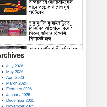
বান্দরবানে মোটরসাইকেল
খাদে পড়ে প্রাণ গেল দুই
পর্যটকের
রাঙ্গামাটির বাঘাইছড়িতে
বিজিবির অভিযানে বিদেশি
পিস্তল, গুলি ও বিদেশি
সিগারেট জব্দ
জাপানে শক্তিশালী ভূমিকম্পে
Archives
নিহতের সংখ্যা বেড়ে ৩৪
July 2026
রাশিয়ায় ক্যানসারের ভ্যাকসিন
May 2026
রোগীর শরীরে কার্যকরভাবে
April 2026
কাজ করছে, দাবি বিজ্ঞানীর
March 2026
February 2026
কাপ্তাই প্রেস ক্লাবের সভাপতি
মাহফুজ, সম্পাদক রিপন মারমা
January 2026
নির্বাচিত
December 2025
November 2025