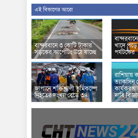
এই বিভাগের আরো
বান্দরবা
বান্দরবানে ৩ কোটি টাকার
খাদে পড়ে 
সড়কের কার্পেটিং উঠে যাচ্ছে
পর্যটকের
রাশিয়ায় ক
ভ্যাকসিন 
জাপানে শক্তিশালী ভূমিকম্পে
কার্যকরভ
নিহতের সংখ্যা বেড়ে ৩৪
দাবি বিজ্ঞ