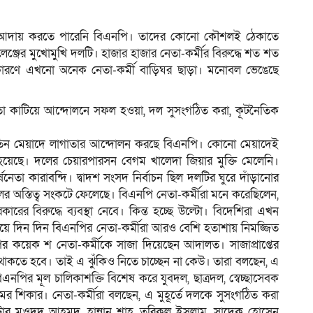
দাবি আদায় করতে পারেনি বিএনপি। তাদের কোনো কৌশলই ঠেকাতে
যালেঞ্জের মুখোমুখি দলটি। হাজার হাজার নেতা-কর্মীর বিরুদ্ধে শত শত
ম
কারণে এখনো অনেক নেতা-কর্মী বাড়িঘর ছাড়া। মনোবল ভেঙেছে
যর্থতা কাটিয়ে আন্দোলনে সফল হওয়া, দল সুসংগঠিত করা, কূটনৈতিক
কে তিন মেয়াদে লাগাতার আন্দোলন করছে বিএনপি। কোনো মেয়াদেই
হয়েছে। দলের চেয়ারপারসন বেগম খালেদা জিয়ার মুক্তি মেলেনি।
তা কারাবন্দি। দ্বাদশ সংসদ নির্বাচন ছিল দলটির ঘুরে দাঁড়ানোর
 দলের অস্তিত্ব সংকটে ফেলেছে। বিএনপি নেতা-কর্মীরা মনে করেছিলেন,
ারের বিরুদ্ধে ব্যবস্থা নেবে। কিন্ত হচ্ছে উল্টো। বিদেশিরা এখন
িয়ে দিন দিন বিএনপির নেতা-কর্মীরা আরও বেশি হতাশায় নিমজ্জিত
পির কয়েক শ নেতা-কর্মীকে সাজা দিয়েছেন আদালত। সাজাপ্রাপ্তের
 থাকতে হবে। তাই এ ঝুঁকিও নিতে চাচ্ছেন না কেউ। তারা বলছেন, এ
নপির মূল চালিকাশক্তি বিশেষ করে যুবদল, ছাত্রদল, স্বেচ্ছাসেবক
র শিকার। নেতা-কর্মীরা বলছেন, এ মুহূর্তে দলকে সুসংগঠিত করা
রিস্টার মওদুদ আহমদ, হান্নান শাহ, তরিকুল ইসলাম, সাদেক হোসেন