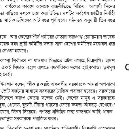
ার্ধক্যের কারণে অনেকে রাজনীতিতে নিষ্ক্রিয়। আগামী দিনের
 বাড়িয়ে দলকে চাঙা করা উচিত। দলটির সর্বশেষ জাতীয় নির্বাহী
ার্চ কাউন্সিলের আট বছর পূর্ণ হবে। গঠনতন্ত্র অনুযায়ী তিন বছর
কে। আর কেন্দ্রের শীর্ষ পর্যায়ের নেতারা ভারপ্রাপ্ত চেয়ারম্যান তারেক
কয়েক দফা স্থায়ী কমিটির সভায় সারা দেশের কর্মীদের মনোবল ধরে
গ নেওয়া হয়েছে।
োনো নির্বাচনে না যাওয়ার সিদ্ধান্তে অটল রয়েছে বিএনপি। দ্বাদশ
ও একই সিদ্ধান্ত বহাল রাখতে বদ্ধপরিকর দলের হাইকমান্ড। তৃণমূল
রহ নেই।
দুল মঈন খান বলেন, ‘স্বীকার করছি একদলীয় সরকারকে আমরা অপসারণ
 ভোট বর্জনের মাধ্যমে সরকারের নৈতিক পরাজয় হয়েছে। সরকারের
শে-বিদেশে কারও কোনো সন্দেহ নেই। দেশের মানুষ এ সরকারকে
ুক, গ্রেনেড, বুলেট, টিয়ার গ্যাসের জোরে ক্ষমতা আঁকড়ে রেখেছে।’
ছে, জীবন দিয়েছে। গণতন্ত্র প্রতিষ্ঠার জন্য রাজপথে আছি, থাকব।
অগণতান্ত্রিক সরকারকে পরাজিত করব।’
বলেন, ‘বিএনপি হতাশ নয়। সংগঠনও শক্তিশালী। বিএনপি আন্দোলন