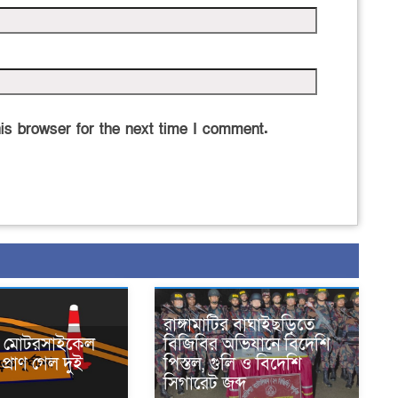
is browser for the next time I comment.
রাঙ্গামাটির বাঘাইছড়িতে
নে মোটরসাইকেল
বিজিবির অভিযানে বিদেশি
প্রাণ গেল দুই
পিস্তল, গুলি ও বিদেশি
সিগারেট জব্দ