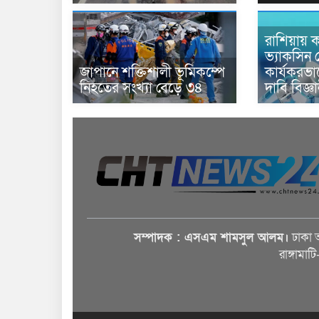
রাশিয়ায় ক
ভ্যাকসিন 
জাপানে শক্তিশালী ভূমিকম্পে
কার্যকরভ
নিহতের সংখ্যা বেড়ে ৩৪
দাবি বিজ্ঞ
সম্পাদক : এসএম শামসুল আলম।
ঢাকা 
রাঙ্গামাট