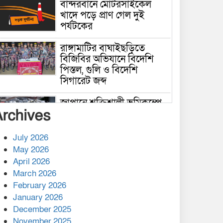
বান্দরবানে মোটরসাইকেল
খাদে পড়ে প্রাণ গেল দুই
পর্যটকের
রাঙ্গামাটির বাঘাইছড়িতে
বিজিবির অভিযানে বিদেশি
পিস্তল, গুলি ও বিদেশি
সিগারেট জব্দ
জাপানে শক্তিশালী ভূমিকম্পে
Archives
নিহতের সংখ্যা বেড়ে ৩৪
July 2026
রাশিয়ায় ক্যানসারের ভ্যাকসিন
May 2026
রোগীর শরীরে কার্যকরভাবে
April 2026
কাজ করছে, দাবি বিজ্ঞানীর
March 2026
February 2026
কাপ্তাই প্রেস ক্লাবের সভাপতি
মাহফুজ, সম্পাদক রিপন মারমা
January 2026
নির্বাচিত
December 2025
November 2025