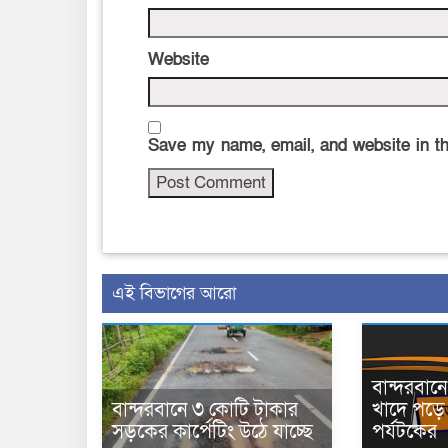
Website
Save my name, email, and website in th
এই বিভাগের আরো
বান্দরবা
বান্দরবানে ৩ কোটি টাকার
খাদে পড়ে 
সড়কের কার্পেটিং উঠে যাচ্ছে
পর্যটকের