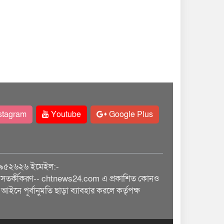
stagram
Youtube
Google Plus
৯৫২৬২৬ ইমেইল:-
তর্কীকরণ-- chtnews24.com এ প্রকাশিত কোনও
আইনে পূর্বানুমতি ছাড়া ব্যাবহার করলে কর্তৃপক্ষ