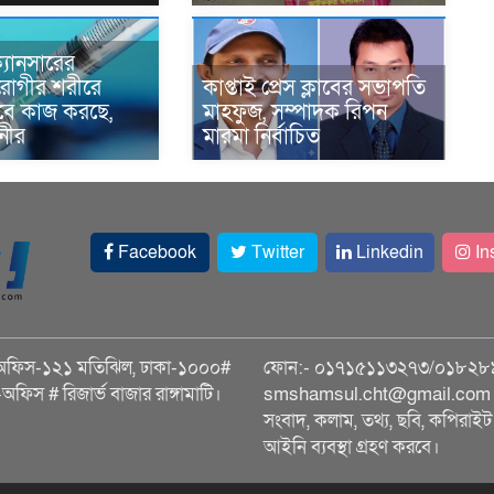
্যানসারের
রোগীর শরীরে
কাপ্তাই প্রেস ক্লাবের সভাপতি
াবে কাজ করছে,
মাহফুজ, সম্পাদক রিপন
ানীর
মারমা নির্বাচিত
Facebook
Twitter
Linkedin
In
অফিস-১২১ মতিঝিল, ঢাকা-১০০০#
ফোন:- ০১৭১৫১১৩২৭৩/০১৮২৮
ি-অফিস # রিজার্ভ বাজার রাঙ্গামাটি।
smshamsul.cht@gmail.com স
সংবাদ, কলাম, তথ্য, ছবি, কপিরাইট 
আইনি ব্যবস্থা গ্রহণ করবে।