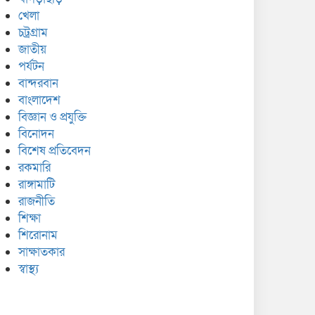
খেলা
চট্রগ্রাম
জাতীয়
পর্যটন
বান্দরবান
বাংলাদেশ
বিজ্ঞান ও প্রযুক্তি
বিনোদন
বিশেষ প্রতিবেদন
রকমারি
রাঙ্গামাটি
রাজনীতি
শিক্ষা
শিরোনাম
সাক্ষাতকার
স্বাস্থ্য