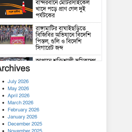
বান্দরবানে মোটরসাইকেল
খাদে পড়ে প্রাণ গেল দুই
পর্যটকের
রাঙ্গামাটির বাঘাইছড়িতে
বিজিবির অভিযানে বিদেশি
পিস্তল, গুলি ও বিদেশি
সিগারেট জব্দ
জাপানে শক্তিশালী ভূমিকম্পে
Archives
নিহতের সংখ্যা বেড়ে ৩৪
July 2026
রাশিয়ায় ক্যানসারের ভ্যাকসিন
May 2026
রোগীর শরীরে কার্যকরভাবে
April 2026
কাজ করছে, দাবি বিজ্ঞানীর
March 2026
February 2026
কাপ্তাই প্রেস ক্লাবের সভাপতি
মাহফুজ, সম্পাদক রিপন মারমা
January 2026
নির্বাচিত
December 2025
November 2025