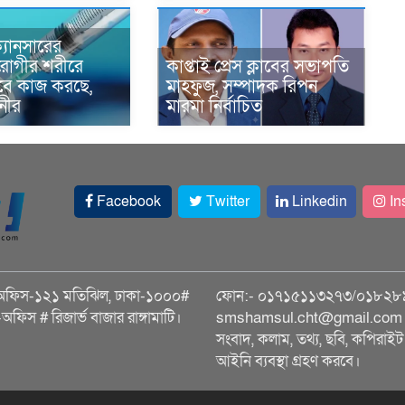
্যানসারের
রোগীর শরীরে
কাপ্তাই প্রেস ক্লাবের সভাপতি
াবে কাজ করছে,
মাহফুজ, সম্পাদক রিপন
ানীর
মারমা নির্বাচিত
Facebook
Twitter
Linkedin
In
অফিস-১২১ মতিঝিল, ঢাকা-১০০০#
ফোন:- ০১৭১৫১১৩২৭৩/০১৮২৮
ি-অফিস # রিজার্ভ বাজার রাঙ্গামাটি।
smshamsul.cht@gmail.com স
সংবাদ, কলাম, তথ্য, ছবি, কপিরাইট 
আইনি ব্যবস্থা গ্রহণ করবে।