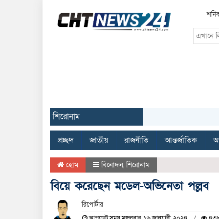
শনিব
শিরোনাম
প্রচ্ছদ
জাতীয়
রাজনীতি
আন্তর্জাতিক
অর
হোম
বিনোদন
,
শিরোনাম
বিয়ে করেছেন মডেল-অভিনেতা পল্লব
রিপোর্টার
আপডেট সময় মঙ্গলবার, ১৬ জানুয়ারী, ২০২৪
৪৩৯