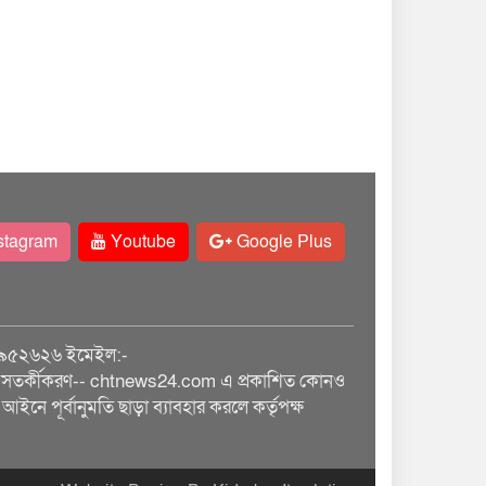
stagram
Youtube
Google Plus
৯৫২৬২৬ ইমেইল:-
তর্কীকরণ-- chtnews24.com এ প্রকাশিত কোনও
আইনে পূর্বানুমতি ছাড়া ব্যাবহার করলে কর্তৃপক্ষ