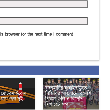
is browser for the next time I comment.
রাঙ্গামাটির বাঘাইছড়িতে
নে মোটরসাইকেল
বিজিবির অভিযানে বিদেশি
প্রাণ গেল দুই
পিস্তল, গুলি ও বিদেশি
সিগারেট জব্দ