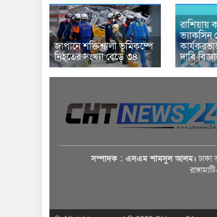
রাশিয়ায় ক
ভ্যাকসিন 
জাপানে শক্তিশালী ভূমিকম্পে
কার্যকরভ
নিহতের সংখ্যা বেড়ে ৩৪
দাবি বিজ্ঞ
সম্পাদক : এসএম শামসুল আলম।
ঢাকা 
রাঙ্গামাট