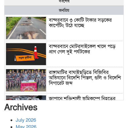
সর্বশেষ
জনপ্রিয়
বান্দরবানে ৩ কোটি টাকার সড়কের
কার্পেটিং উঠে যাচ্ছে
বান্দরবানে মোটরসাইকেল খাদে পড়ে
প্রাণ গেল দুই পর্যটকের
রাঙ্গামাটির বাঘাইছড়িতে বিজিবির
অভিযানে বিদেশি পিস্তল, গুলি ও বিদেশি
সিগারেট জব্দ
জাপানে শক্তিশালী ভূমিকম্পে নিহতের
সংখ্যা বেড়ে ৩৪
Archives
July 2026
রাশিয়ায় ক্যানসারের ভ্যাকসিন রোগীর
May 2026