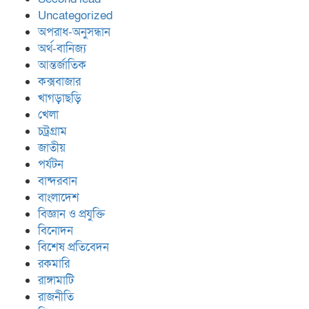
Uncategorized
অপরাধ-অনুসন্ধান
অর্থ-বানিজ্য
আন্তর্জাতিক
কক্সবাজার
খাগড়াছড়ি
খেলা
চট্রগ্রাম
জাতীয়
পর্যটন
বান্দরবান
বাংলাদেশ
বিজ্ঞান ও প্রযুক্তি
বিনোদন
বিশেষ প্রতিবেদন
রকমারি
রাঙ্গামাটি
রাজনীতি