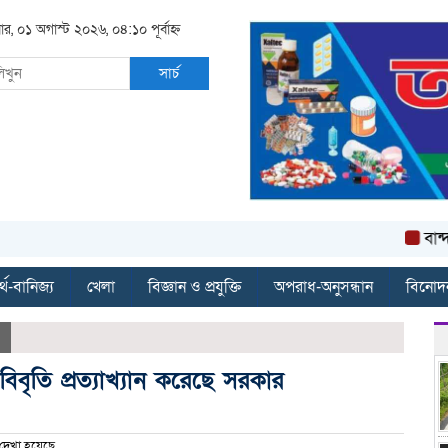
ার, ০১ অগাস্ট ২০২৬, ০৪:১০ পূর্বাহ্ন
সার্চ
বান্দরবান
্থ-বানিজ্য
খেলা
বিজ্ঞান ও প্রযুক্তি
অপরাধ-অনুসন্ধান
বিনোদ
বিবৃতি প্রত্যাখ্যান করেছে সরকার
েখা হয়েছে