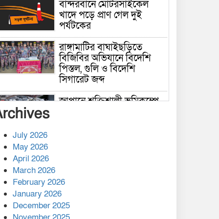
বান্দরবানে মোটরসাইকেল
খাদে পড়ে প্রাণ গেল দুই
পর্যটকের
রাঙ্গামাটির বাঘাইছড়িতে
বিজিবির অভিযানে বিদেশি
পিস্তল, গুলি ও বিদেশি
সিগারেট জব্দ
জাপানে শক্তিশালী ভূমিকম্পে
Archives
নিহতের সংখ্যা বেড়ে ৩৪
July 2026
রাশিয়ায় ক্যানসারের ভ্যাকসিন
May 2026
রোগীর শরীরে কার্যকরভাবে
April 2026
কাজ করছে, দাবি বিজ্ঞানীর
March 2026
February 2026
কাপ্তাই প্রেস ক্লাবের সভাপতি
মাহফুজ, সম্পাদক রিপন মারমা
January 2026
নির্বাচিত
December 2025
November 2025