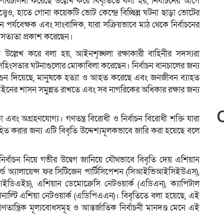
র্বাচন পরিচালনা করেছে উল্লেখ করে বিবৃতিতে বলা হয়, নির্বাচনের আগে
বেও, হাতে গোনা কয়েকটি ভোট কেন্দ্রে বিচ্ছিন্ন ঘটনা ছাড়া ভোটের
চন পর্যবেক্ষক এবং সাংবাদিক, যারা সক্রিয়ভাবে মাঠ থেকে নির্বাচনের
র সত্যতা প্রকাশ করেছেন।
ি উল্লেখ করে বলা হয়, আইনশৃঙ্খলা রক্ষাকারী বাহিনীর সদস্যরা
সহিংসতার ঘটনাগুলোর মোকাবিলা করেছেন। নির্বাচন বানচালের জন্য
আগুন দিয়েছে, মানুষকে হত্যা ও আহত করেছে এবং জনজীবন ব্যাহত
। আইনের শাসন সমুন্নত রাখতে এবং সব নাগরিকের অধিকার রক্ষার জন্য
এবং অগ্রহণযোগ্য। গণতন্ত্র বিরোধী ও নির্বাচন বিরোধী শক্তি যারা
িত করার জন্য এটি বিবৃতি উদ্দেশ্যমূলকভাবে জারি করা হয়েছে বলে
 নির্বাচন নিয়ে গভীর উদ্বেগ জানিয়ে যৌথভাবে বিবৃতি দেয় এশিয়ান
ড অ্যালায়েন্স ফর সিটিজেন পার্টিসিপেশন (সিআইভিআইসিইউএস),
ইডিএইচ), এশিয়ান ডেমোক্রেসি নেটওয়ার্ক (এডিএন), ক্যাপিটাল
ডেথ পেনাল্টি এশিয়া নেটওয়ার্ক (এডিপিএএন)। বিবৃতিতে বলা হয়েছে, এই
গণতান্ত্রিক মূল্যবোধসমূহ ও আন্তর্জাতিক নির্বাচনী মানদণ্ড মেনে এই