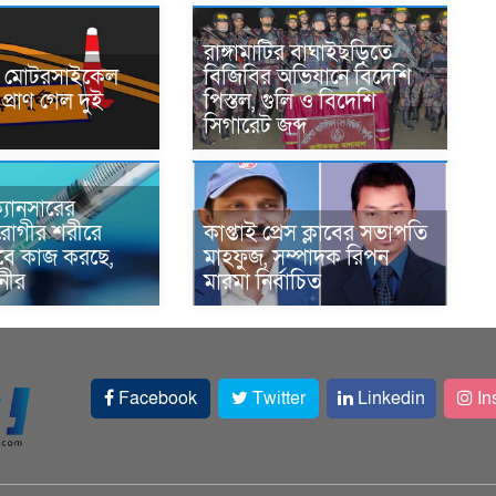
রাঙ্গামাটির বাঘাইছড়িতে
নে মোটরসাইকেল
বিজিবির অভিযানে বিদেশি
প্রাণ গেল দুই
পিস্তল, গুলি ও বিদেশি
সিগারেট জব্দ
্যানসারের
রোগীর শরীরে
কাপ্তাই প্রেস ক্লাবের সভাপতি
াবে কাজ করছে,
মাহফুজ, সম্পাদক রিপন
ানীর
মারমা নির্বাচিত
Facebook
Twitter
Linkedin
In