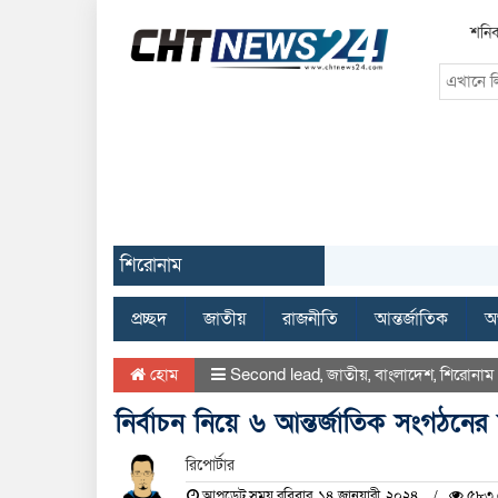
শনিব
শিরোনাম
প্রচ্ছদ
জাতীয়
রাজনীতি
আন্তর্জাতিক
অর
হোম
Second lead
,
জাতীয়
,
বাংলাদেশ
,
শিরোনাম
নির্বাচন নিয়ে ৬ আন্তর্জাতিক সংগঠনের 
রিপোর্টার
আপডেট সময় রবিবার, ১৪ জানুয়ারী, ২০২৪
৫৮৩ দ