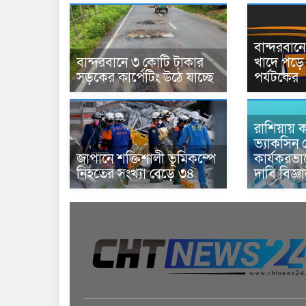
বান্দরবা
বান্দরবানে ৩ কোটি টাকার
খাদে পড়ে 
সড়কের কার্পেটিং উঠে যাচ্ছে
পর্যটকের
রাশিয়ায় ক
ভ্যাকসিন 
জাপানে শক্তিশালী ভূমিকম্পে
কার্যকরভ
নিহতের সংখ্যা বেড়ে ৩৪
দাবি বিজ্ঞ