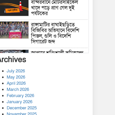
বান্দরবানে মোটরসাইকেল
খাদে পড়ে প্রাণ গেল দুই
পর্যটকের
রাঙ্গামাটির বাঘাইছড়িতে
বিজিবির অভিযানে বিদেশি
পিস্তল, গুলি ও বিদেশি
সিগারেট জব্দ
জাপানে শক্তিশালী ভূমিকম্পে
Archives
নিহতের সংখ্যা বেড়ে ৩৪
July 2026
রাশিয়ায় ক্যানসারের ভ্যাকসিন
May 2026
রোগীর শরীরে কার্যকরভাবে
April 2026
কাজ করছে, দাবি বিজ্ঞানীর
March 2026
February 2026
কাপ্তাই প্রেস ক্লাবের সভাপতি
মাহফুজ, সম্পাদক রিপন মারমা
January 2026
নির্বাচিত
December 2025
November 2025