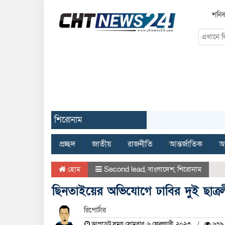
শনিব
শিরোনাম
প্রচ্ছদ
জাতীয়
রাজনীতি
আন্তর্জাতিক
অর
হোম
Second lead
,
বাংলাদেশ
,
শিরোনাম
ছিনতাইয়ের অভিযোগে ঢাবির দুই ছাত্রল
রিপোর্টার
আপডেট সময় সোমবার, ৬ ফেব্রুয়ারী, ২০২৩
৬৭৯ 