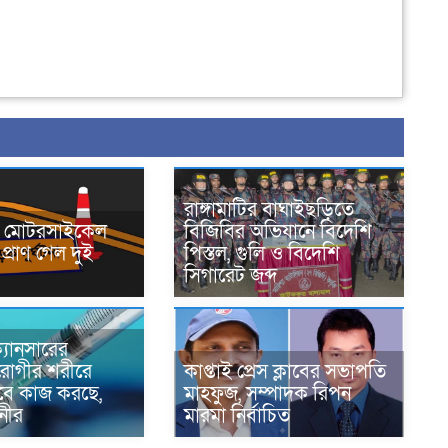
রাঙ্গামাটির বাঘাইছড়িতে
নে মোটরসাইকেল
বিজিবির অভিযানে বিদেশি
প্রাণ গেল দুই
পিস্তল, গুলি ও বিদেশি
সিগারেট জব্দ
্যানসারের
রোগীর শরীরে
কাপ্তাই প্রেস ক্লাবের সভাপতি
াবে কাজ করছে,
মাহফুজ, সম্পাদক রিপন
ানীর
মারমা নির্বাচিত