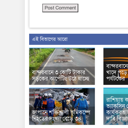
এই বিভাগের আরো
বান্দরবা
বান্দরবানে ৩ কোটি টাকার
খাদে পড়ে 
সড়কের কার্পেটিং উঠে যাচ্ছে
পর্যটকের
রাশিয়ায় ক
ভ্যাকসিন 
জাপানে শক্তিশালী ভূমিকম্পে
কার্যকরভ
নিহতের সংখ্যা বেড়ে ৩৪
দাবি বিজ্ঞ