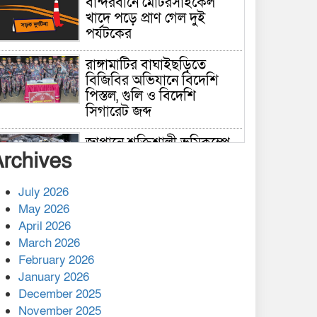
বান্দরবানে মোটরসাইকেল
খাদে পড়ে প্রাণ গেল দুই
পর্যটকের
রাঙ্গামাটির বাঘাইছড়িতে
বিজিবির অভিযানে বিদেশি
পিস্তল, গুলি ও বিদেশি
সিগারেট জব্দ
জাপানে শক্তিশালী ভূমিকম্পে
Archives
নিহতের সংখ্যা বেড়ে ৩৪
July 2026
রাশিয়ায় ক্যানসারের ভ্যাকসিন
May 2026
রোগীর শরীরে কার্যকরভাবে
April 2026
কাজ করছে, দাবি বিজ্ঞানীর
March 2026
February 2026
কাপ্তাই প্রেস ক্লাবের সভাপতি
মাহফুজ, সম্পাদক রিপন মারমা
January 2026
নির্বাচিত
December 2025
November 2025