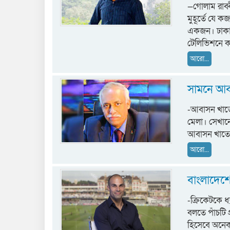
—গোলাম রাব্ব
মুহূর্তে যে ক
একজন। ঢাকা ব
টেলিভিশনে 
আরো...
সামনে আব
-আবাসন খাতে
মেলা। সেখান
আবাসন খাতের 
আরো...
বাংলাদেশে
-ক্রিকেটকে ধ
বলতে পাঁচটি 
হিসেবে অনেক 