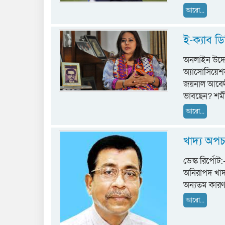
আরো...
ই-ক্যাব ডি
অনলাইন উদ্যোক
অ্যাসোসিয়েশ
জয়নাল আবেদীন
ভাবছেন? শম
আরো...
খাদ্য অপ
ডেস্ক রির্পো
অনিরাপদ খাদ্য
অন্যতম কারণ।
আরো...