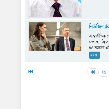
নিউজিল্যান্
আন্তর্জাতিক ডে
চলেছেন ক্রিস
৪৪ বছরের এই 
আরো...
02