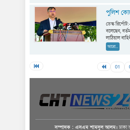
পুলিশ কোনো 
ডেস্ক রির্পোট:
বলেছেন, বর্ত
লাঠিয়াল বাহি
আরো...
01
সম্পাদক : এসএম শামসুল আলম।
ঢাকা 