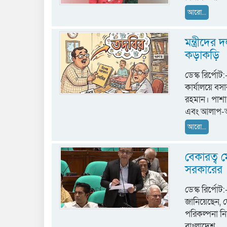
আরো...
মন্ত্রীদে
কড়াকড়ি
ডেস্ক রির্পোট:
কার্যালয়ে বসা
রহমান। পাশাপ
এবং আলাপ-
আরো...
বেকারত্ব 
সরকারের
ডেস্ক রির্পোট
জানিয়েছেন, দ
পরিকল্পনা নিয়
বাংলাদেশ