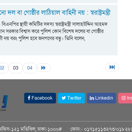
দল বা গোষ্ঠীর লাঠিয়াল বাহিনী নয় : স্বরাষ্ট্রমন্ত্রী
- বিএনপির স্থায়ী কমিটির সদস্য স্বরাষ্ট্রমন্ত্রী সালাহউদ্দিন আহমদ
মান সরকার বিশ্বাস করে পুলিশ কোন বিশেষ দলের বা গোষ্ঠীর
নী নয় বরং পুলিশ হবে জনগণের বন্ধু। তিনি বলেন,
02
03
04
Facebook
Twitter
Linkedin
In
অফিস-১২১ মতিঝিল, ঢাকা-১০০০#
ফোন:- ০১৭১৫১১৩২৭৩/০১৮২৮