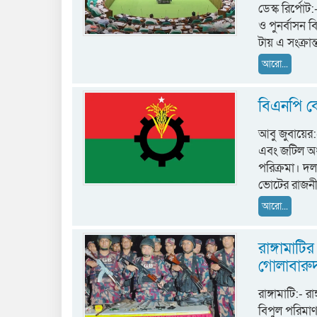
ডেস্ক রির্পো
ও পুনর্বাসন
টায় এ সংক্রান্
আরো...
বিএনপি কে
আবু জুবায়ের
এবং জটিল অধ
পরিক্রমা। দ
ভোটের রাজনী
আরো...
রাঙ্গামাট
গোলাবারুদ
রাঙ্গামাটি:-
বিপুল পরিমাণ 