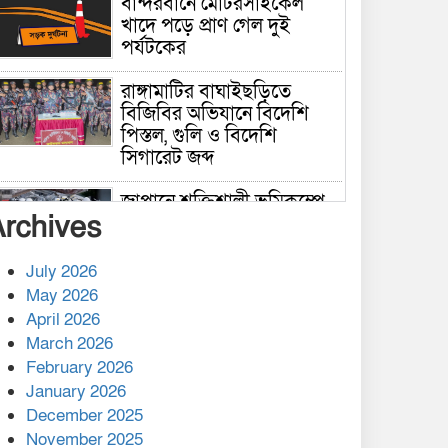
বান্দরবানে মোটরসাইকেল
খাদে পড়ে প্রাণ গেল দুই
পর্যটকের
রাঙ্গামাটির বাঘাইছড়িতে
বিজিবির অভিযানে বিদেশি
পিস্তল, গুলি ও বিদেশি
সিগারেট জব্দ
জাপানে শক্তিশালী ভূমিকম্পে
Archives
নিহতের সংখ্যা বেড়ে ৩৪
July 2026
রাশিয়ায় ক্যানসারের ভ্যাকসিন
May 2026
রোগীর শরীরে কার্যকরভাবে
April 2026
কাজ করছে, দাবি বিজ্ঞানীর
March 2026
February 2026
কাপ্তাই প্রেস ক্লাবের সভাপতি
মাহফুজ, সম্পাদক রিপন মারমা
January 2026
নির্বাচিত
December 2025
November 2025