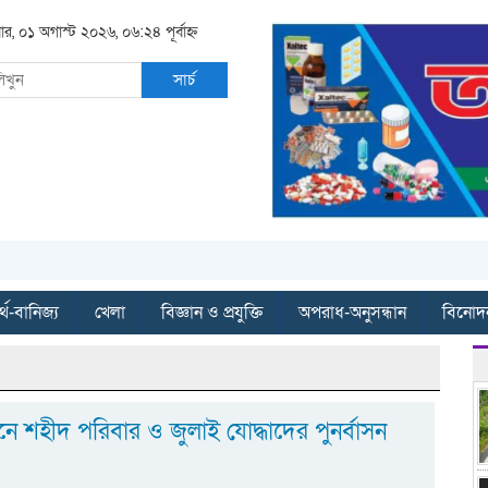
ার, ০১ অগাস্ট ২০২৬, ০৬:২৪ পূর্বাহ্ন
সার্চ
্থ-বানিজ্য
খেলা
বিজ্ঞান ও প্রযুক্তি
অপরাধ-অনুসন্ধান
বিনোদ
ানে শহীদ পরিবার ও জুলাই যোদ্ধাদের পুনর্বাসন