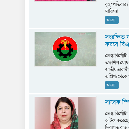
বৃহস্পতিবার 
মারিশ্যা
আরো...
সংরক্ষিত
করবে বি
ডেস্ক রির্পো
তফশিল ঘোষণা 
জাতীয়তাবাদী
এপ্রিল) থেকে 
আরো...
সাবেক স্
ডেস্ক রির্পো
আটক করেছে ঢা
দিবাগত রাত 