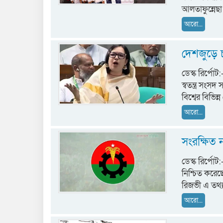
আলতাফুন্নেছা
আরো...
দেশজুড়ে চ
ডেস্ক রির্পো
স্বতন্ত্র সংস
বিশ্বের বিভিন
আরো...
সংরক্ষিত
ডেস্ক রির্প
নিশ্চিত করেছ
রিজভী এ তথ্
আরো...