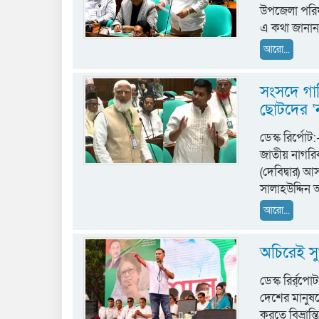
উপজেলা পরিষ
এ কথা জানান 
আরো...
সংসদে গা
ছোটদের ‘
ডেস্ক রির্পো
জাতীয় নাগরিক
(দেবিদ্বার) আস
সালাহউদ্দিন
আরো...
অচিরেই সুখ
ডেস্ক রির্র্পো
দেশের মানুষকে
করতে বিভ্রান