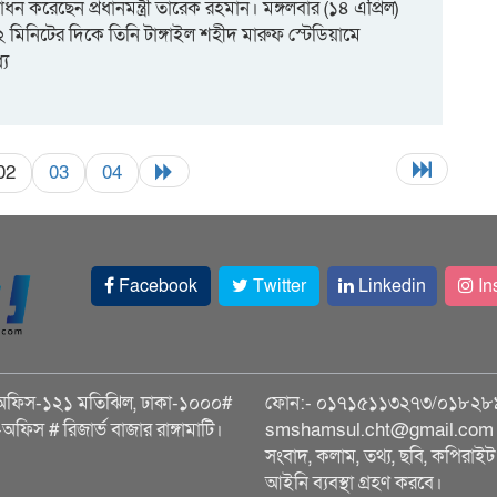
ধন করেছেন প্রধানমন্ত্রী তারেক রহমান। মঙ্গলবার (১৪ এপ্রিল)
২ মিনিটের দিকে তিনি টাঙ্গাইল শহীদ মারুফ স্টেডিয়ামে
যে
02
03
04
Facebook
Twitter
Linkedin
In
অফিস-১২১ মতিঝিল, ঢাকা-১০০০#
ফোন:- ০১৭১৫১১৩২৭৩/০১৮২৮
ি-অফিস # রিজার্ভ বাজার রাঙ্গামাটি।
smshamsul.cht@gmail.com স
সংবাদ, কলাম, তথ্য, ছবি, কপিরাইট 
আইনি ব্যবস্থা গ্রহণ করবে।