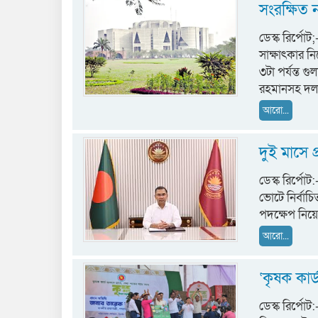
সংরক্ষিত ন
ডেস্ক রির্পো
সাক্ষাৎকার ন
৩টা পর্যন্ত গ
রহমানসহ দল
আরো...
দুই মাসে প্
ডেস্ক রির্পো
ভোটে নির্বাচি
পদক্ষেপ নিয়ে
আরো...
‘কৃষক কার্
ডেস্ক রির্পোট