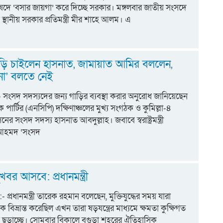
দে ‘বসার জায়গা’ করে দিচ্ছে সরকার। মঙ্গলবার জাতীয় সংসদে
স্থানীয় সরকার প্রতিমন্ত্রী মীর শাহে আলম। এ
ম
ড়ি চাইলেন হাসনাত, জামায়াত আমির বললেন,
না’ বলতে নেই
ট:- সংসদ সদস্যদের জন্য গাড়ির ব্যবস্থা করার অনুরোধ জানিয়েছেন
 পার্টির (এনসিপি) দক্ষিণাঞ্চলের মুখ্য সংগঠক ও কুমিল্লা-৪
নের সংসদ সদস্য হাসনাত আবদুল্লাহ। জবাবে স্বরাষ্ট্রমন্ত্রী
 আহমদ ‘সংসদ
বর আসবে: প্রধানমন্ত্রী
ট:- প্রধানমন্ত্রী তারেক রহমান বলেছেন, মুক্তিযুদ্ধের সময় যারা
 বিভ্রান্ত করেছিল এখন তারা ষড়যন্ত্রের মাধ্যমে ক্ষমতা কুক্ষিগত
্তি ছড়াচ্ছে। সোমবার বিকালে বগুড়া শহরের ঐতিহাসিক