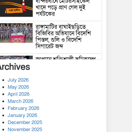
বান্দরবানে মোটরসাইকেল
খাদে পড়ে প্রাণ গেল দুই
পর্যটকের
রাঙ্গামাটির বাঘাইছড়িতে
বিজিবির অভিযানে বিদেশি
পিস্তল, গুলি ও বিদেশি
সিগারেট জব্দ
জাপানে শক্তিশালী ভূমিকম্পে
Archives
নিহতের সংখ্যা বেড়ে ৩৪
July 2026
রাশিয়ায় ক্যানসারের ভ্যাকসিন
May 2026
রোগীর শরীরে কার্যকরভাবে
April 2026
কাজ করছে, দাবি বিজ্ঞানীর
March 2026
February 2026
কাপ্তাই প্রেস ক্লাবের সভাপতি
মাহফুজ, সম্পাদক রিপন মারমা
January 2026
নির্বাচিত
December 2025
November 2025