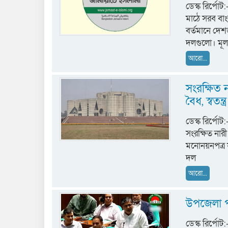
ডেস্ক রির্পোট
মাঠে সরব বা
বর্তমানে দে
দলগুলো। মূল
আরো...
সংরক্ষিত 
বৈধ, স্বতন
ডেস্ক রির্পো
সংরক্ষিত নারী
মনোনয়নপত্র 
দল
আরো...
উপজেলা প
ডেস্ক রির্পো