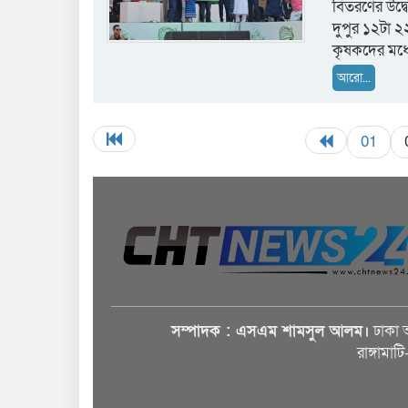
বিতরণের উদ্বো
দুপুর ১২টা ২
কৃষকদের মধ্
আরো...
01
সম্পাদক : এসএম শামসুল আলম।
ঢাকা 
রাঙ্গামাট