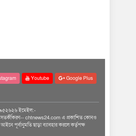
stagram
Youtube
Google Plus
৯৫২৬২৬ ইমেইল:-
তর্কীকরণ-- chtnews24.com এ প্রকাশিত কোনও
আইনে পূর্বানুমতি ছাড়া ব্যাবহার করলে কর্তৃপক্ষ