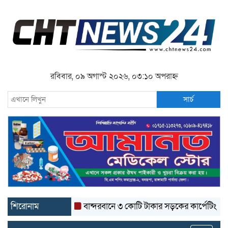
রবিবার, ০৯ অগাস্ট ২০২৬, ০৩:১০ অপরাহ্ন
সার্চ
শিরোনাম
বান্দরবানে ৩ কোটি টাকার সড়কের কার্পেটিং উঠে যাচ্ছ