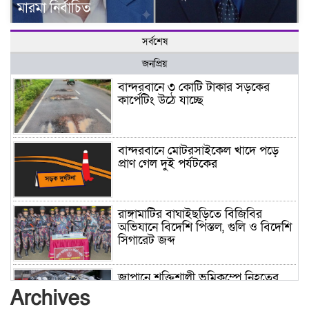
মারমা নির্বাচিত
সর্বশেষ
জনপ্রিয়
বান্দরবানে ৩ কোটি টাকার সড়কের
কার্পেটিং উঠে যাচ্ছে
বান্দরবানে মোটরসাইকেল খাদে পড়ে
প্রাণ গেল দুই পর্যটকের
রাঙ্গামাটির বাঘাইছড়িতে বিজিবির
অভিযানে বিদেশি পিস্তল, গুলি ও বিদেশি
সিগারেট জব্দ
জাপানে শক্তিশালী ভূমিকম্পে নিহতের
সংখ্যা বেড়ে ৩৪
Archives