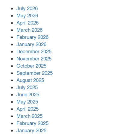
July 2026
রাশিয়ায় ক্যানসারের ভ্যাকসিন রোগীর
May 2026
শরীরে কার্যকরভাবে কাজ করছে, দাবি
April 2026
বিজ্ঞানীর
March 2026
February 2026
কাপ্তাই প্রেস ক্লাবের সভাপতি মাহফুজ,
January 2026
সম্পাদক রিপন মারমা নির্বাচিত
December 2025
November 2025
October 2025
মালয়েশিয়ার প্রধানমন্ত্রীকে চিঠি দেয়ার
September 2025
পর ফোন তারেক রহমানের,গ্যাস সঙ্কট
মোকাবিলায় সহায়তার আশ্বাস
August 2025
July 2025
June 2025
২২১ কোটি টাকা বেড়েছে রেলের আয়,
কীভাবে?
May 2025
April 2025
March 2025
এক বিলিয়ন ডলার বিনিয়োগ হবে
February 2025
আনোয়ারায়
January 2025