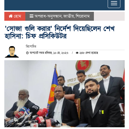
Toggle
naviga
হোম
অপরাধ-অনুসন্ধান
,
জাতীয়
,
শিরোনাম
‘সোজা গুলি করার’ নির্দেশ দিয়েছিলেন শেখ
হাসিনা: চিফ প্রসিকিউটর
রিপোর্টার
আপডেট সময় রবিবার, ১০ মে, ২০২৬
২৪৮ দেখা হয়েছে