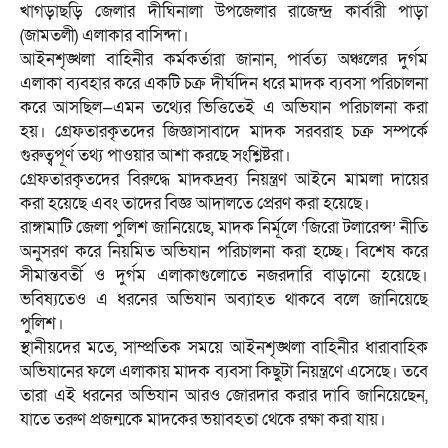
খাগড়াছড়ি জেলার দীঘিনালা উপজেলার রাজেন্দ্র কার্বারী পাড়া
(জামতলী) এলাকার বাসিন্দা।
আইনশৃঙ্খলা বাহিনীর কর্মকর্তারা জানান, পার্বত্য অঞ্চলের দুর্গম
এলাকা ব্যবহার করে একটি চক্র দীর্ঘদিন ধরে মাদক ব্যবসা পরিচালনা
করে আসছিল—এমন তথ্যের ভিত্তিতেই এ অভিযান পরিচালনা করা
হয়। গ্রেফতারকৃতদের জিজ্ঞাসাবাদে মাদক সরবরাহ চক্র সম্পর্কে
গুরুত্বপূর্ণ তথ্য পাওয়ার আশা করছে সংশ্লিষ্টরা।
গ্রেফতারকৃতদের বিরুদ্ধে মাদকদ্রব্য নিয়ন্ত্রণ আইনে মামলা দায়ের
করা হয়েছে এবং তাদের বিজ্ঞ আদালতে প্রেরণ করা হয়েছে।
রাঙ্গামাটি জেলা পুলিশ জানিয়েছে, মাদক নির্মূলে ‘জিরো টলারেন্স’ নীতি
অনুসরণ করে নিয়মিত অভিযান পরিচালনা করা হচ্ছে। বিশেষ করে
সীমান্তবর্তী ও দুর্গম এলাকাগুলোতে নজরদারি বাড়ানো হয়েছে।
ভবিষ্যতেও এ ধরনের অভিযান অব্যাহত থাকবে বলে জানিয়েছে
পুলিশ।
স্থানীয়দের মতে, সাম্প্রতিক সময়ে আইনশৃঙ্খলা বাহিনীর ধারাবাহিক
অভিযানের ফলে এলাকায় মাদক ব্যবসা কিছুটা নিয়ন্ত্রণে এসেছে। তবে
তারা এই ধরনের অভিযান আরও জোরদার করার দাবি জানিয়েছেন,
যাতে তরুণ প্রজন্মকে মাদকের ভয়াবহতা থেকে রক্ষা করা যায়।