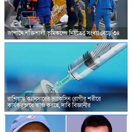
জাপানে শক্তিশালী ভূমিকম্পে নিহতের সংখ্যা বেড়ে ৩৪
রাশিয়ায় ক্যানসারের ভ্যাকসিন রোগীর শরীরে
কার্যকরভাবে কাজ করছে, দাবি বিজ্ঞানীর