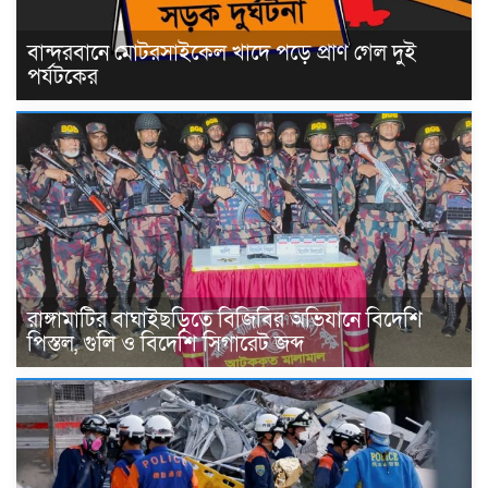
বান্দরবানে মোটরসাইকেল খাদে পড়ে প্রাণ গেল দুই
পর্যটকের
রাঙ্গামাটির বাঘাইছড়িতে বিজিবির অভিযানে বিদেশি
পিস্তল, গুলি ও বিদেশি সিগারেট জব্দ