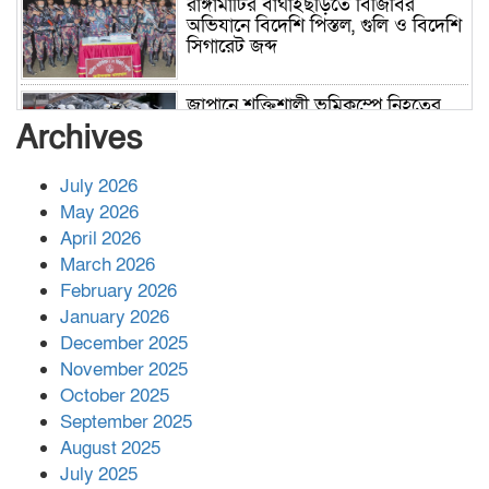
রাঙ্গামাটির বাঘাইছড়িতে বিজিবির
অভিযানে বিদেশি পিস্তল, গুলি ও বিদেশি
সিগারেট জব্দ
জাপানে শক্তিশালী ভূমিকম্পে নিহতের
সংখ্যা বেড়ে ৩৪
Archives
July 2026
রাশিয়ায় ক্যানসারের ভ্যাকসিন রোগীর
May 2026
শরীরে কার্যকরভাবে কাজ করছে, দাবি
April 2026
বিজ্ঞানীর
March 2026
February 2026
কাপ্তাই প্রেস ক্লাবের সভাপতি মাহফুজ,
January 2026
সম্পাদক রিপন মারমা নির্বাচিত
December 2025
November 2025
October 2025
মালয়েশিয়ার প্রধানমন্ত্রীকে চিঠি দেয়ার
September 2025
পর ফোন তারেক রহমানের,গ্যাস সঙ্কট
মোকাবিলায় সহায়তার আশ্বাস
August 2025
July 2025