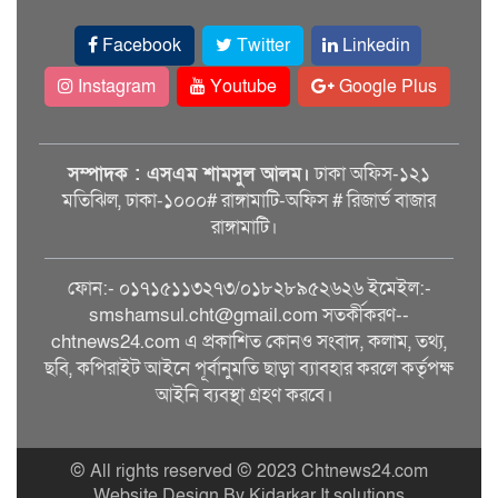
Facebook
Twitter
Linkedin
Instagram
Youtube
Google Plus
সম্পাদক : এসএম শামসুল আলম।
ঢাকা অফিস-১২১
মতিঝিল, ঢাকা-১০০০# রাঙ্গামাটি-অফিস # রিজার্ভ বাজার
রাঙ্গামাটি।
ফোন:- ০১৭১৫১১৩২৭৩/০১৮২৮৯৫২৬২৬ ইমেইল:-
smshamsul.cht@gmail.com সতর্কীকরণ--
chtnews24.com এ প্রকাশিত কোনও সংবাদ, কলাম, তথ্য,
ছবি, কপিরাইট আইনে পূর্বানুমতি ছাড়া ব্যাবহার করলে কর্তৃপক্ষ
আইনি ব্যবস্থা গ্রহণ করবে।
© All rights reserved © 2023 Chtnews24.com
Website Design By Kidarkar It solutions