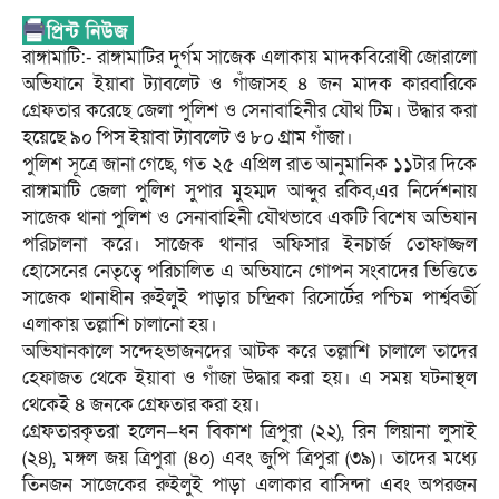
রাঙ্গামাটি:- রাঙ্গামাটির দুর্গম সাজেক এলাকায় মাদকবিরোধী জোরালো
অভিযানে ইয়াবা ট্যাবলেট ও গাঁজাসহ ৪ জন মাদক কারবারিকে
গ্রেফতার করেছে জেলা পুলিশ ও সেনাবাহিনীর যৌথ টিম। উদ্ধার করা
হয়েছে ৯০ পিস ইয়াবা ট্যাবলেট ও ৮০ গ্রাম গাঁজা।
পুলিশ সূত্রে জানা গেছে, গত ২৫ এপ্রিল রাত আনুমানিক ১১টার দিকে
রাঙ্গামাটি জেলা পুলিশ সুপার মুহম্মদ আব্দুর রকিব,এর নির্দেশনায়
সাজেক থানা পুলিশ ও সেনাবাহিনী যৌথভাবে একটি বিশেষ অভিযান
পরিচালনা করে। সাজেক থানার অফিসার ইনচার্জ তোফাজ্জল
হোসেনের নেতৃত্বে পরিচালিত এ অভিযানে গোপন সংবাদের ভিত্তিতে
সাজেক থানাধীন রুইলুই পাড়ার চন্দ্রিকা রিসোর্টের পশ্চিম পার্শ্ববর্তী
এলাকায় তল্লাশি চালানো হয়।
অভিযানকালে সন্দেহভাজনদের আটক করে তল্লাশি চালালে তাদের
হেফাজত থেকে ইয়াবা ও গাঁজা উদ্ধার করা হয়। এ সময় ঘটনাস্থল
থেকেই ৪ জনকে গ্রেফতার করা হয়।
গ্রেফতারকৃতরা হলেন—ধন বিকাশ ত্রিপুরা (২২), রিন লিয়ানা লুসাই
(২৪), মঙ্গল জয় ত্রিপুরা (৪০) এবং জুপি ত্রিপুরা (৩৯)। তাদের মধ্যে
তিনজন সাজেকের রুইলুই পাড়া এলাকার বাসিন্দা এবং অপরজন