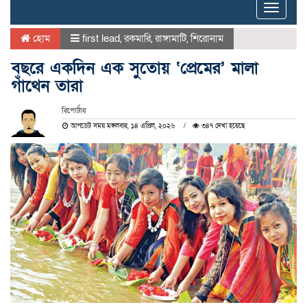
Toggle
naviga
হোম
first lead
,
রকমারি
,
রাঙ্গামাটি
,
শিরোনাম
বছরে একদিন এক সুতোয় ‘প্রেমের’ মালা
গাঁথেন তারা
রিপোর্টার
আপডেট সময় মঙ্গলবার, ১৪ এপ্রিল, ২০২৬
৩৪৭ দেখা হয়েছে