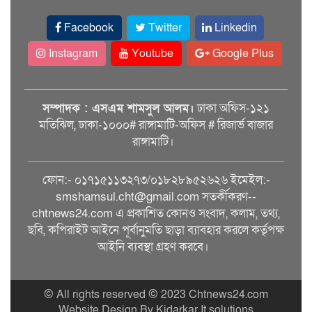
Facebook
Twitter
Linkedin
Instagram
Youtube
Google Plus
সম্পাদক : এসএম শামসুল আলম।
ঢাকা অফিস-১২১
মতিঝিল, ঢাকা-১০০০# রাঙ্গামাটি-অফিস # রিজার্ভ বাজার
রাঙ্গামাটি।
ফোন:- ০১৭১৫১১৩২৭৩/০১৮২৮৯৫২৬২৬ ইমেইল:-
smshamsul.cht@gmail.com সতর্কীকরণ--
chtnews24.com এ প্রকাশিত কোনও সংবাদ, কলাম, তথ্য,
ছবি, কপিরাইট আইনে পূর্বানুমতি ছাড়া ব্যাবহার করলে কর্তৃপক্ষ
আইনি ব্যবস্থা গ্রহণ করবে।
© All rights reserved © 2023 Chtnews24.com
Website Design By Kidarkar It solutions