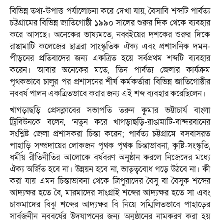
বিভিন্ন তথ্য-উপাত্ত পর্যালোচনা করে দেখা যায়, বৈসাবি শব্দটি পার্বত্য
চট্টগ্রামের বিভিন্ন জাতিগোষ্ঠী ১৯৯০ সালের শুরুর দিক থেকে ব্যবহার
করে আসছে। অনেকের ভাষ্যমতে, নব্বইয়ের দশকের শুরুর দিকে
রাঙামাটি কলেজের ছাত্ররা সাংস্কৃতিক ঐক্য এবং প্রশাসনিক দমন-
পীড়নের প্রতিবাদের জন্য একত্রিত হয়ে সর্বপ্রথম শব্দটি ব্যবহার
করেন। আবার অনেকের মতে, তিন পার্বত্য জেলার কার্যক্রম
পৃথকভাবে চালুর পর প্রশাসনের শীর্ষ কর্মকর্তারা বিভিন্ন জাতিগোষ্ঠীর
নববর্ষ পালন একত্রিতভাবে করার জন্য এই শব্দ ব্যবহার করেছিলেন।
খাগড়াছড়ি প্রেসক্লাবের সভাপতি তরুন কুমার ভট্টাচার্য বাংলা
ট্রিবিউনকে বলেন, ‘নতুন করে খাগড়াছড়ি-রাঙামাটি-বান্দরবানের
সংশ্লিষ্ট জেলা প্রশাসকরা চিন্তা করেন; পার্বত্য চট্টগ্রামে বসবাসরত
পাহাড়ি সম্প্রদায়ের লোকজন পৃথক পৃথক চিন্তাভাবনা, কৃষ্টি-সংস্কৃতি,
ধর্মীয় রীতিনীতির আলোকে বর্ষবরণ অনুষ্ঠান করলে নিজেদের মধ্যে
ঐক্য অর্জিত হবে না। উন্নয়ন হবে না, ভাতৃত্ববোধ গড়ে উঠবে না। কী
করা যায় এমন চিন্তাভাবনা থেকে ত্রিপুরাদের বৈসু বা বৈসুক শব্দের
আদ্যক্ষর হতে বৈ, মারমাদের সাংগ্রাই শব্দের আদ্যক্ষর হতে সা এবং
চাকমাদের বিঝু শব্দের আদ্যক্ষর বি নিয়ে সম্মিলিতভাবে পাহাড়ের
সার্বজনীন নববর্ষের উদযাপনের জন্য অনুষ্ঠানের নামকরণ করা হয়