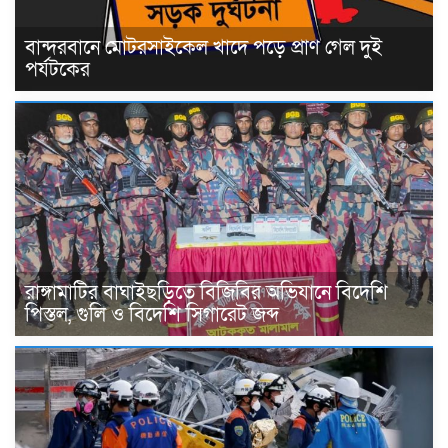
বান্দরবানে মোটরসাইকেল খাদে পড়ে প্রাণ গেল দুই
পর্যটকের
রাঙ্গামাটির বাঘাইছড়িতে বিজিবির অভিযানে বিদেশি
পিস্তল, গুলি ও বিদেশি সিগারেট জব্দ