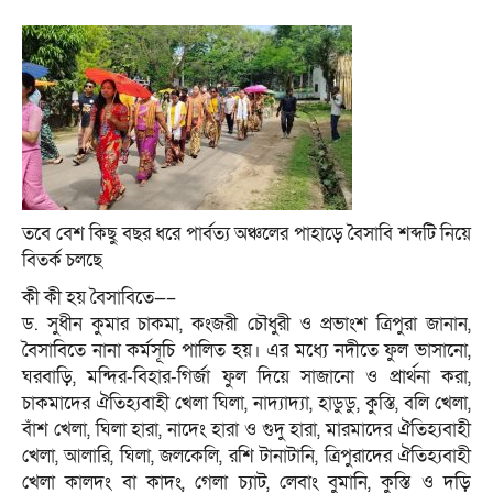
তবে বেশ কিছু বছর ধরে পার্বত্য অঞ্চলের পাহাড়ে বৈসাবি শব্দটি নিয়ে
বিতর্ক চলছে
কী কী হয় বৈসাবিতে—–
ড. সুধীন কুমার চাকমা, কংজরী চৌধুরী ও প্রভাংশ ত্রিপুরা জানান,
বৈসাবিতে নানা কর্মসূচি পালিত হয়। এর মধ্যে নদীতে ফুল ভাসানো,
ঘরবাড়ি, মন্দির-বিহার-গির্জা ফুল দিয়ে সাজানো ও প্রার্থনা করা,
চাকমাদের ঐতিহ্যবাহী খেলা ঘিলা, নাদ্যাদ্যা, হাডুডু, কুস্তি, বলি খেলা,
বাঁশ খেলা, ঘিলা হারা, নাদেং হারা ও গুদু হারা, মারমাদের ঐতিহ্যবাহী
খেলা, আলারি, ঘিলা, জলকেলি, রশি টানাটানি, ত্রিপুরাদের ঐতিহ্যবাহী
খেলা কালদং বা কাদং, গেলা চ্যাট, লেবাং বুমানি, কুস্তি ও দড়ি