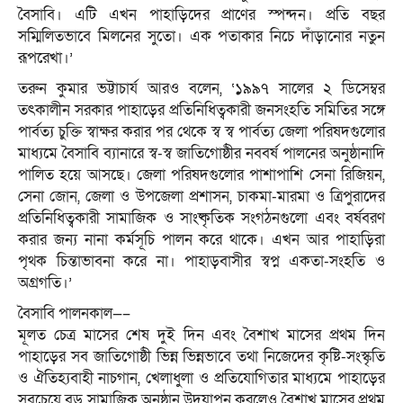
বৈসাবি। এটি এখন পাহাড়িদের প্রাণের স্পন্দন। প্রতি বছর
সম্মিলিতভাবে মিলনের সুতো। এক পতাকার নিচে দাঁড়ানোর নতুন
রূপরেখা।’
তরুন কুমার ভট্টাচার্য আরও বলেন, ‘১৯৯৭ সালের ২ ডিসেম্বর
তৎকালীন সরকার পাহাড়ের প্রতিনিধিত্বকারী জনসংহতি সমিতির সঙ্গে
পার্বত্য চুক্তি স্বাক্ষর করার পর থেকে স্ব স্ব পার্বত্য জেলা পরিষদগুলোর
মাধ্যমে বৈসাবি ব্যানারে স্ব-স্ব জাতিগোষ্ঠীর নববর্ষ পালনের অনুষ্ঠানাদি
পালিত হয়ে আসছে। জেলা পরিষদগুলোর পাশাপাশি সেনা রিজিয়ন,
সেনা জোন, জেলা ও উপজেলা প্রশাসন, চাকমা-মারমা ও ত্রিপুরাদের
প্রতিনিধিত্বকারী সামাজিক ও সাংষ্কৃতিক সংগঠনগুলো এবং বর্ষবরণ
করার জন্য নানা কর্মসূচি পালন করে থাকে। এখন আর পাহাড়িরা
পৃথক চিন্তাভাবনা করে না। পাহাড়বাসীর স্বপ্ন একতা-সংহতি ও
অগ্রগতি।’
বৈসাবি পালনকাল—–
মূলত চেত্র মাসের শেষ দুই দিন এবং বৈশাখ মাসের প্রথম দিন
পাহাড়ের সব জাতিগোষ্ঠী ভিন্ন ভিন্নভাবে তথা নিজেদের কৃষ্টি-সংস্কৃতি
ও ঐতিহ্যবাহী নাচগান, খেলাধুলা ও প্রতিযোগিতার মাধ্যমে পাহাড়ের
সবচেয়ে বড় সামাজিক অনুষ্ঠান উদযাপন করলেও বৈশাখ মাসের প্রথম