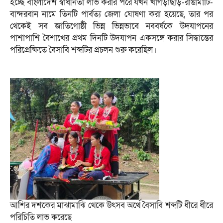
হচ্ছে বাংলাদেশ স্বাধীনতা লাভ করার পরে যখন খাগড়াছড়ি-রাঙামাটি-
বান্দরবান নামে তিনটি পার্বত্য জেলা ঘোষণা করা হয়েছে, তার পর
থেকেই সব জাতিগোষ্ঠী ভিন্ন ভিন্নভাবে নববর্ষকে উদযাপনের
পাশাপাশি বৈশাখের প্রথম দিনটি উদযাপন একসঙ্গে করার সিদ্ধান্তের
পরিপ্রেক্ষিতে বৈসাবি শব্দটির প্রচলন শুরু করেছিল।
আশির দশকের মাঝামাঝি থেকে উৎসব অর্থে বৈসাবি শব্দটি ধীরে ধীরে
পরিচিতি লাভ করেছে