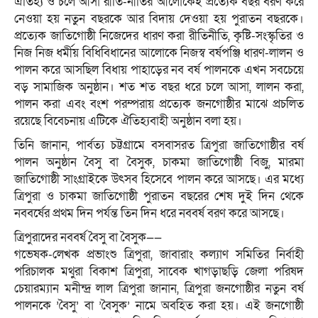
ঐতিহ্য ও চলে আসা রীতি-নীতির আলোকেই প্রত্যেক বছর বরণ করে
নেওয়া হয় নতুন বছরকে আর বিদায় দেওয়া হয় পুরাতন বছরকে।
প্রত্যেক জাতিগোষ্ঠী নিজেদের ধারণ করা রীতিনীতি, কৃষ্টি-সংস্কৃতির ও
নিজ নিজ ধর্মীয় বিধিবিধানের আলোকে নিজস্ব বর্ষপঞ্জি ধারণ-লালন ও
পালন করে আসছিল বিধায় পাহাড়ের নব বর্ষ পালনকে এখন সবচেয়ে
বড় সামাজিক অনুষ্ঠান। শত শত বছর ধরে চলে আসা, লালন করা,
পালন করা এবং বংশ পরম্পরায় প্রত্যেক জনগোষ্ঠীর মাঝে প্রচলিত
রয়েছে বিবেচনায় এটিকে ঐতিহ্যবাহী অনুষ্ঠান বলা হয়।
তিনি জানান, পার্বত্য চট্টগ্রামে বসবাসরত ত্রিপুরা জাতিগোষ্ঠীর বর্ষ
পালন অনুষ্ঠান বৈসু বা বৈসুক, চাকমা জাতিগোষ্ঠী বিজু, মারমা
জাতিগোষ্ঠী সাংগ্রাইকে উৎসব হিসেবে পালন করে আসছে। এর মধ্যে
ত্রিপুরা ও চাকমা জাতিগোষ্ঠী পুরাতন বছরের শেষ দুই দিন থেকে
নববর্ষের প্রথম দিন পর্যন্ত তিন দিন ধরে নববর্ষ বরণ করে আসছে।
ত্রিপুরাদের নববর্ষ বৈসু বা বৈসুক——
গভেষক-লেখক প্রভাংশু ত্রিপুরা, জাবারাং কল্যাণ সমিতির নির্বাহী
পরিচালক মথুরা বিকাশ ত্রিপুরা, সাবেক খাগড়াছড়ি জেলা পরিষদ
চেয়ারম্যান মনীন্দ্র লাল ত্রিপুরা জানান, ত্রিপুরা জনগোষ্ঠীর নতুন বর্ষ
পালনকে ’বৈসু’ বা ’বৈসুক’ নামে অবহিত করা হয়। এই জনগোষ্ঠী