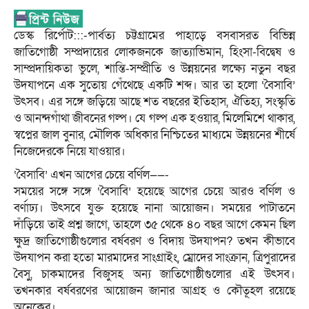
ডেস্ক রির্পোট:::-পার্বত্য চট্টগ্রামের পাহাড়ে বসবাসরত বিভিন্ন
জাতিগোষ্ঠী সম্প্রদায়ের লোকজনকে জাত্যাভিমান, হিংসা-বিদ্বেষ ও
সাম্প্রদায়িকতা ভুলে, শান্তি-সম্প্রীতি ও উন্নয়নের লক্ষ্যে নতুন বছর
উদযাপনে এক সুতোয় গেঁথেছে একটি শব্দ। আর তা হলো ‘বৈসাবি’
উৎসব। এর সঙ্গে জড়িয়ে আছে শত বছরের ইতিহাস, ঐতিহ্য, সংস্কৃতি
ও আনন্দগাঁথা জীবনের গল্প। যে গল্প এক হওয়ার, মিলেমিশে থাকার,
স্বপ্নের জাল বুনার, মৌলিক অধিকার নিশ্চিতের মাধ্যমে উন্নয়নের শীর্ষে
নিজেদেরকে নিয়ে যাওয়ার।
‘বৈসাবি’ এখন আগের চেয়ে বর্ণিল——-
সময়ের সঙ্গে সঙ্গে ‘বৈসাবি’ হয়েছে আগের চেয়ে আরও বর্ণিল ও
বর্ণাঢ্য। উৎসবে যুক্ত হয়েছে নানা আয়োজন। সময়ের পাটাতনে
দাঁড়িয়ে তাই প্রশ্ন জাগে, তাহলে ৩৫ থেকে ৪০ বছর আগে কেমন ছিল
ক্ষুদ্র জাতিগোষ্ঠীগুলোর বর্ষবরণ ও বিদায় উদযাপন? তখন কীভাবে
উদযাপন করা হতো মারমাদের সাংগ্রাইং, ম্রোদের সাংক্রান, ত্রিপুরাদের
বৈসু, চাকমাদের বিজুসহ অন্য জাতিগোষ্ঠীগুলোর এই উৎসব।
তখনকার বর্ষবরণের আয়োজন জানার আগ্রহ ও কৌতূহল রয়েছে
অনেকের।