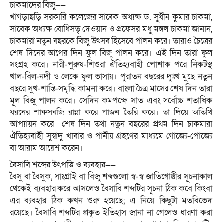
চাকমাদের বিজু——
খাগড়াছড়ি সরকারি কলেজের সাবেক অধ্যক্ষ ড. সুধীন কুমার চাকমা,
সাবেক অধ্যক্ষ বোধিসত্ব দেওয়ান ও প্রফেসর মধু মঙ্গল চাকমা জানান,
চাকমারা নতুন বছরকে বিজু উৎসব হিসেবে পালন করে। তারাও চৈত্রের
শেষ দিনের আগের দিন ফুল বিজু পালন করে। এই দিন তারা ফুল
সংগ্রহ করে। নারী-পুরুষ-শিশুরা ঐতিহ্যবাহী পোশাক পরে নিকটস্থ
খাল-বিল-নদী ও লেকে ফুল ভাসায়। পুরাতন বছরের দুঃখ মুছে নতুন
বছরে সুখ-শান্তি-সমৃদ্ধি কামনা করে। বাংলা চৈত্র মাসের শেষ দিন তারা
মূল বিজু পালন করে। সেদিন কমপক্ষে সাত এবং সর্বোচ্চ শতাধিক
ধরনের শাকসবজি রান্না করে পাজন তৈরি করে। তা দিয়ে অতিথি
আপ্যায়ন করে। শেষ দিন তথা নতুন বছরের প্রথম দিন চাকমারা
ঐতিহ্যবাহী সুস্বাদু খাবার ও পানীয় গ্রহণের মাধ্যমে গোজ্যে-পোজ্যে
বা আরাম আয়েশ করেন।
বৈসাবি শব্দের উৎপত্তি ও ব্যবহার——
বৈসু বা বৈসুক, সাংগ্রাই বা বিজু শব্দগুলো স্ব-স্ব জাতিগোষ্ঠীর সূচনাকাল
থেকেই ব্যবহার করে আসলেও বৈসাবি শব্দটির সূচনা ঠিক কবে কিংবা
এর ব্যবহার ঠিক কখন শুরু হয়েছে; এ নিয়ে কিছুটা মতবিভেদ
রয়েছে। বৈসাবি শব্দটির প্রকৃত ইতিহাস জানা না গেলেও ধারণা করা