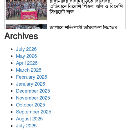
রাঙ্গামাটির বাঘাইছড়িতে বিজিবির
অভিযানে বিদেশি পিস্তল, গুলি ও বিদেশি
সিগারেট জব্দ
জাপানে শক্তিশালী ভূমিকম্পে নিহতের
সংখ্যা বেড়ে ৩৪
Archives
July 2026
রাশিয়ায় ক্যানসারের ভ্যাকসিন রোগীর
May 2026
শরীরে কার্যকরভাবে কাজ করছে, দাবি
April 2026
বিজ্ঞানীর
March 2026
February 2026
কাপ্তাই প্রেস ক্লাবের সভাপতি মাহফুজ,
January 2026
সম্পাদক রিপন মারমা নির্বাচিত
December 2025
November 2025
October 2025
মালয়েশিয়ার প্রধানমন্ত্রীকে চিঠি দেয়ার
September 2025
পর ফোন তারেক রহমানের,গ্যাস সঙ্কট
মোকাবিলায় সহায়তার আশ্বাস
August 2025
July 2025