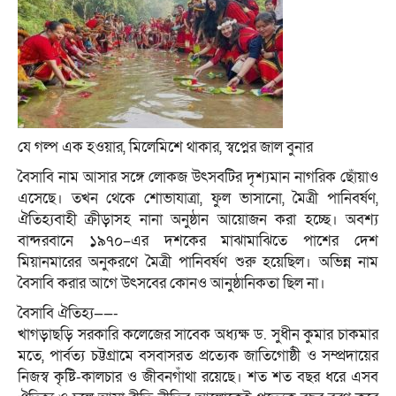
যে গল্প এক হওয়ার, মিলেমিশে থাকার, স্বপ্নের জাল বুনার
বৈসাবি নাম আসার সঙ্গে লোকজ উৎসবটির দৃশ্যমান নাগরিক ছোঁয়াও
এসেছে। তখন থেকে শোভাযাত্রা, ফুল ভাসানো, মৈত্রী পানিবর্ষণ,
ঐতিহ্যবাহী ক্রীড়াসহ নানা অনুষ্ঠান আয়োজন করা হচ্ছে। অবশ্য
বান্দরবানে ১৯৭০–এর দশকের মাঝামাঝিতে পাশের দেশ
মিয়ানমারের অনুকরণে মৈত্রী পানিবর্ষণ শুরু হয়েছিল। অভিন্ন নাম
বৈসাবি করার আগে উৎসবের কোনও আনুষ্ঠানিকতা ছিল না।
বৈসাবি ঐতিহ্য——-
খাগড়াছড়ি সরকারি কলেজের সাবেক অধ্যক্ষ ড. সুধীন কুমার চাকমার
মতে, পার্বত্য চট্টগ্রামে বসবাসরত প্রত্যেক জাতিগোষ্ঠী ও সম্প্রদায়ের
নিজস্ব কৃষ্টি-কালচার ও জীবনগাঁথা রয়েছে। শত শত বছর ধরে এসব