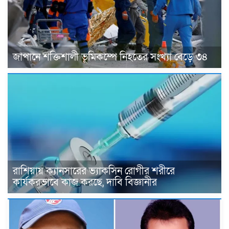
জাপানে শক্তিশালী ভূমিকম্পে নিহতের সংখ্যা বেড়ে ৩৪
রাশিয়ায় ক্যানসারের ভ্যাকসিন রোগীর শরীরে
কার্যকরভাবে কাজ করছে, দাবি বিজ্ঞানীর