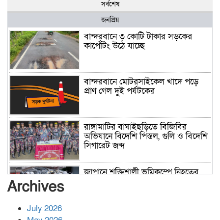
সর্বশেষ
জনপ্রিয়
বান্দরবানে ৩ কোটি টাকার সড়কের
কার্পেটিং উঠে যাচ্ছে
বান্দরবানে মোটরসাইকেল খাদে পড়ে
প্রাণ গেল দুই পর্যটকের
রাঙ্গামাটির বাঘাইছড়িতে বিজিবির
অভিযানে বিদেশি পিস্তল, গুলি ও বিদেশি
সিগারেট জব্দ
জাপানে শক্তিশালী ভূমিকম্পে নিহতের
সংখ্যা বেড়ে ৩৪
Archives
July 2026
রাশিয়ায় ক্যানসারের ভ্যাকসিন রোগীর