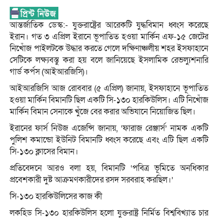
আন্তর্জাতিক ডেস্ক:- যুক্তরাষ্ট্রের আরেকটি যুদ্ধবিমান ধ্বংস করেছে
ইরান। গত ৩ এপ্রিল ইরানে ভূপাতিত হওয়া মার্কিন এফ-১৫ জেটের
নিখোঁজ পাইলটকে উদ্ধার করতে গেলে দক্ষিণাঞ্চলীয় শহর ইসফাহানে
সেটিকে লক্ষ্যবস্তু করা হয় বলে জানিয়েছে ইসলামিক রেভল্যুশনারি
গার্ড কর্পস (আইআরজিসি)।
আইআরজিসি আজ রোববার (৫ এপ্রিল) জানায়, ইসফাহানে ভূপাতিত
হওয়া মার্কিন বিমানটি ছিল একটি সি-১৩০ হারকিউলিস। এটি নিখোঁজ
মার্কিন বিমান সেনাকে খুঁজে বের করার অভিযানে নিয়োজিত ছিল।
ইরানের ফার্স নিউজ এজেন্সি জানায়, ‘ফারাজ রেঞ্জার্স’ নামক একটি
পুলিশ কমান্ডো ইউনিট বিমানটি ধ্বংস করেছে এবং এটি ছিল একটি
সি-১৩০ ক্লাসের বিমান।
প্রতিবেদনে আরও বলা হয়, বিমানটি ‘পবিত্র ভূমিতে অনধিকার
প্রবেশকারী দুষ্ট আক্রমণকারীদের রসদ সরবরাহ করছিল।’
সি-১৩০ হারকিউলিসের কাজ কী
লকহিড সি-১৩০ হারকিউলিস হলো যুক্তরাষ্ট্র নির্মিত বিশ্ববিখ্যাত চার