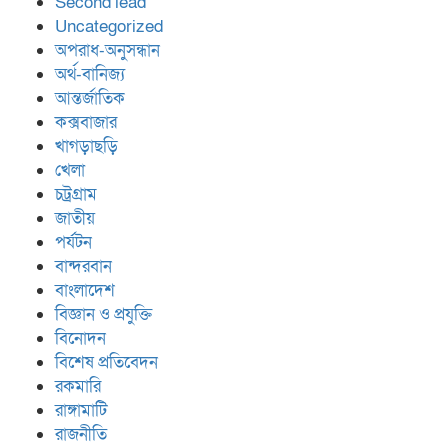
Second lead
Uncategorized
অপরাধ-অনুসন্ধান
অর্থ-বানিজ্য
আন্তর্জাতিক
কক্সবাজার
খাগড়াছড়ি
খেলা
চট্রগ্রাম
জাতীয়
পর্যটন
বান্দরবান
বাংলাদেশ
বিজ্ঞান ও প্রযুক্তি
বিনোদন
বিশেষ প্রতিবেদন
রকমারি
রাঙ্গামাটি
রাজনীতি