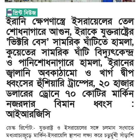
ইরানি ক্ষেপণাস্ত্রে ইসরায়েলের তেল
শোধনাগারে আগুন, ইরাকে যুক্তরাষ্ট্রের
‘ভিক্টরি বেস’ সামরিক ঘাঁটিতে হামলা,
কুয়েতের সামরিক ঘাঁটি বিদ্যুৎকেন্দ্র
ও পানিশোধনাগারে হামলা, ইরানের
জ্বালানি অবকাঠামো ও খার্গ দ্বীপ
ধ্বংসের হুঁশিয়ারি ট্রাম্পের, ২০ হাজার
ডলারের ড্রোনে ৭০ কোটির মার্কিন
নজরদার বিমান ধ্বংস :
আইআরজিসি
ডেস্ক রির্পোট:- যুক্তরাষ্ট্র ও ইসরায়েলের সঙ্গে চলমান সংঘাতে
মধ্যপ্রাচ্যজুড়ে মার্কিন-ইসরায়েলি স্থাপনা লক্ষ্য করে চতুর্মুখী সাঁড়াশি