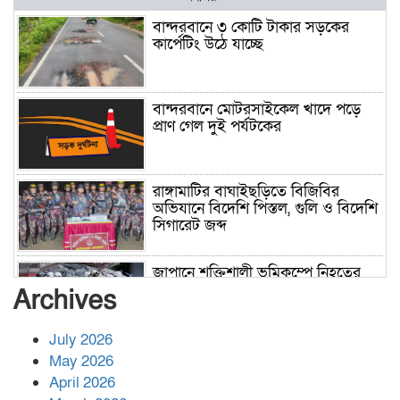
বান্দরবানে ৩ কোটি টাকার সড়কের
কার্পেটিং উঠে যাচ্ছে
বান্দরবানে মোটরসাইকেল খাদে পড়ে
প্রাণ গেল দুই পর্যটকের
রাঙ্গামাটির বাঘাইছড়িতে বিজিবির
অভিযানে বিদেশি পিস্তল, গুলি ও বিদেশি
সিগারেট জব্দ
জাপানে শক্তিশালী ভূমিকম্পে নিহতের
সংখ্যা বেড়ে ৩৪
Archives
July 2026
রাশিয়ায় ক্যানসারের ভ্যাকসিন রোগীর
May 2026
শরীরে কার্যকরভাবে কাজ করছে, দাবি
April 2026
বিজ্ঞানীর