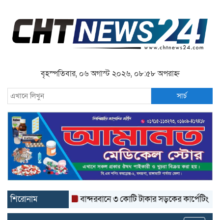
বৃহস্পতিবার, ০৬ অগাস্ট ২০২৬, ০৮:৫৮ অপরাহ্ন
সার্চ
শিরোনাম
বান্দরবানে ৩ কোটি টাকার সড়কের কার্পেটিং উঠে যাচ্ছে