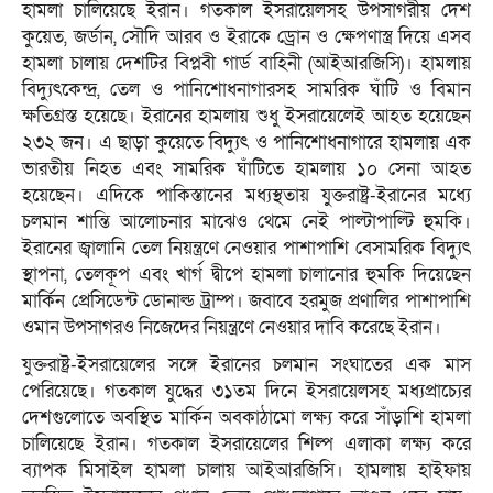
হামলা চালিয়েছে ইরান। গতকাল ইসরায়েলসহ উপসাগরীয় দেশ
কুয়েত, জর্ডান, সৌদি আরব ও ইরাকে ড্রোন ও ক্ষেপণাস্ত্র দিয়ে এসব
হামলা চালায় দেশটির বিপ্লবী গার্ড বাহিনী (আইআরজিসি)। হামলায়
বিদ্যুৎকেন্দ্র, তেল ও পানিশোধনাগারসহ সামরিক ঘাঁটি ও বিমান
ক্ষতিগ্রস্ত হয়েছে। ইরানের হামলায় শুধু ইসরায়েলেই আহত হয়েছেন
২৩২ জন। এ ছাড়া কুয়েতে বিদ্যুৎ ও পানিশোধনাগারে হামলায় এক
ভারতীয় নিহত এবং সামরিক ঘাঁটিতে হামলায় ১০ সেনা আহত
হয়েছেন। এদিকে পাকিস্তানের মধ্যস্থতায় যুক্তরাষ্ট্র-ইরানের মধ্যে
চলমান শান্তি আলোচনার মাঝেও থেমে নেই পাল্টাপাল্টি হুমকি।
ইরানের জ্বালানি তেল নিয়ন্ত্রণে নেওয়ার পাশাপাশি বেসামরিক বিদ্যুৎ
স্থাপনা, তেলকূপ এবং খার্গ দ্বীপে হামলা চালানোর হুমকি দিয়েছেন
মার্কিন প্রেসিডেন্ট ডোনাল্ড ট্রাম্প। জবাবে হরমুজ প্রণালির পাশাপাশি
ওমান উপসাগরও নিজেদের নিয়ন্ত্রণে নেওয়ার দাবি করেছে ইরান।
যুক্তরাষ্ট্র-ইসরায়েলের সঙ্গে ইরানের চলমান সংঘাতের এক মাস
পেরিয়েছে। গতকাল যুদ্ধের ৩১তম দিনে ইসরায়েলসহ মধ্যপ্রাচ্যের
দেশগুলোতে অবস্থিত মার্কিন অবকাঠামো লক্ষ্য করে সাঁড়াশি হামলা
চালিয়েছে ইরান। গতকাল ইসরায়েলের শিল্প এলাকা লক্ষ্য করে
ব্যাপক মিসাইল হামলা চালায় আইআরজিসি। হামলায় হাইফায়