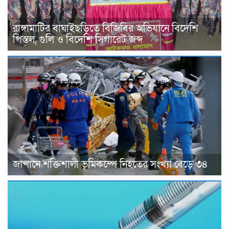
রাঙ্গামাটির বাঘাইছড়িতে বিজিবির অভিযানে বিদেশি
পিস্তল, গুলি ও বিদেশি সিগারেট জব্দ
জাপানে শক্তিশালী ভূমিকম্পে নিহতের সংখ্যা বেড়ে ৩৪