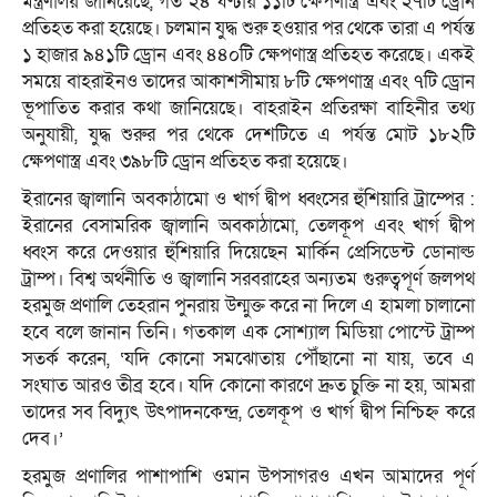
মন্ত্রণালয় জানিয়েছে, গত ২৪ ঘণ্টায় ১১টি ক্ষেপণাস্ত্র এবং ২৭টি ড্রোন
প্রতিহত করা হয়েছে। চলমান যুদ্ধ শুরু হওয়ার পর থেকে তারা এ পর্যন্ত
১ হাজার ৯৪১টি ড্রোন এবং ৪৪০টি ক্ষেপণাস্ত্র প্রতিহত করেছে। একই
সময়ে বাহরাইনও তাদের আকাশসীমায় ৮টি ক্ষেপণাস্ত্র এবং ৭টি ড্রোন
ভূপাতিত করার কথা জানিয়েছে। বাহরাইন প্রতিরক্ষা বাহিনীর তথ্য
অনুযায়ী, যুদ্ধ শুরুর পর থেকে দেশটিতে এ পর্যন্ত মোট ১৮২টি
ক্ষেপণাস্ত্র এবং ৩৯৮টি ড্রোন প্রতিহত করা হয়েছে।
ইরানের জ্বালানি অবকাঠামো ও খার্গ দ্বীপ ধ্বংসের হুঁশিয়ারি ট্রাম্পের :
ইরানের বেসামরিক জ্বালানি অবকাঠামো, তেলকূপ এবং খার্গ দ্বীপ
ধ্বংস করে দেওয়ার হুঁশিয়ারি দিয়েছেন মার্কিন প্রেসিডেন্ট ডোনাল্ড
ট্রাম্প। বিশ্ব অর্থনীতি ও জ্বালানি সরবরাহের অন্যতম গুরুত্বপূর্ণ জলপথ
হরমুজ প্রণালি তেহরান পুনরায় উন্মুক্ত করে না দিলে এ হামলা চালানো
হবে বলে জানান তিনি। গতকাল এক সোশ্যাল মিডিয়া পোস্টে ট্রাম্প
সতর্ক করেন, ‘যদি কোনো সমঝোতায় পৌঁছানো না যায়, তবে এ
সংঘাত আরও তীব্র হবে। যদি কোনো কারণে দ্রুত চুক্তি না হয়, আমরা
তাদের সব বিদ্যুৎ উৎপাদনকেন্দ্র, তেলকূপ ও খার্গ দ্বীপ নিশ্চিহ্ন করে
দেব।’
হরমুজ প্রণালির পাশাপাশি ওমান উপসাগরও এখন আমাদের পূর্ণ