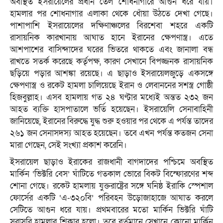
অবস্থিত ইসরায়েলের প্রধান তেল শোধনাগারে আগুন ধরে যায়।
হামলার পর শোধনাগার এলাকা থেকে ধোঁয়া উঠতে দেখা গেছে।
পাশাপাশি ইসরায়েলের দক্ষিণাঞ্চলের বিরশেবা শহরে একটি
রাসায়নিক কারখানায় আঘাত হানে ইরানের ক্ষেপণাস্ত্র। এতে
আশপাশের বাসিন্দাদের ঘরের ভিতরে থাকতে এবং জানালা বন্ধ
রাখতে সতর্ক করেছে কর্তৃপক্ষ, কারণ সেখানে বিপজ্জনক রাসায়নিক
ছড়িয়ে পড়ার আশঙ্কা রয়েছে। এ ছাড়াও ইসরায়েলজুড়ে একসঙ্গে
ক্ষেপণাস্ত্র ও রকেট হামলা চালিয়েছে ইরান ও লেবাননের সশস্ত্র গোষ্ঠী
হিজবুল্লাহ। এসব হামলায় গত ২৪ ঘণ্টার মধ্যেই অন্তত ২৩২ জন
আহত ব্যক্তি হাসপাতালে ভর্তি হয়েছেন। ইসরায়েলি সেনাবাহিনী
জানিয়েছে, ইরানের বিরুদ্ধে যুদ্ধ শুরু হওয়ার পর থেকে এ পর্যন্ত তাদের
২৬১ জন সেনাসদস্য আহত হয়েছেন। তবে এখন পর্যন্ত কতজন সেনা
মারা গেছেন, সেই সংখ্যা প্রকাশ করেনি।
ইসরায়েল ছাড়াও ইরাকের রাজধানী বাগদাদের পশ্চিমে অবস্থিত
মার্কিন ‘ভিক্টরি বেস’ ঘাঁটিতে গতকাল ভোরে বিকট বিস্ফোরণের শব্দ
শোনা গেছে। রকেট হামলায় যুক্তরাষ্ট্রের সঙ্গে ঘনিষ্ঠ ইরাকি স্পেশাল
ফোর্সের একটি ‘এ-৩২০বি’ পরিবহন উড়োজাহাজে আঘাত করলে
সেটিতে আগুন ধরে যায়। প্রথমবারের মতো মার্কিন ভিক্টরি ঘাঁটি
সরাসরি হামলার শিকার হলো। তবে বর্তমানে সেখানে কোনো মার্কিন