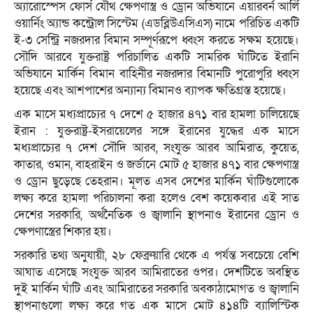
অ্যারোস্পেস ফোর্স যৌথ ক্ষেপণাস্ত্র ও ড্রোন অভিযানে এয়ারবর্ন আর্লি
ওয়ার্নিং অ্যান্ড কন্ট্রোল সিস্টেম (এডব্লিউএসিএস) নামে পরিচিত একটি
ই-৩ সেন্ট্রি নজরদার বিমান সম্পূর্ণরূপে ধ্বংস করতে সক্ষম হয়েছে।
সৌদি আরবে যুক্তরাষ্ট্র পরিচালিত একটি সামরিক ঘাঁটিতে ইরানি
অভিযানে মার্কিন বিমান বাহিনীর নজরদার বিমানটি পুরোপুরি ধ্বংস
হয়েছে এবং আশপাশের অন্যান্য বিমানও ব্যাপক ক্ষতিগ্রস্ত হয়েছে।
এক মাসে মধ্যপ্রাচ্যের ৭ দেশে ৫ হাজার ৪৭১ বার হামলা চালিয়েছে
ইরান : যুক্তরাষ্ট্র-ইসরায়েলের সঙ্গে ইরানের যুদ্ধের এক মাসে
মধ্যপ্রাচ্যের ৭ দেশ সৌদি আরব, সংযুক্ত আরব আমিরাত, কুয়েত,
কাতার, ওমান, বাহরাইন ও জর্ডানে মোট ৫ হাজার ৪৭১ বার ক্ষেপণাস্ত্র
ও ড্রোন ছুড়েছে তেহরান। মূলত এসব দেশের মার্কিন ঘাঁটিগুলোকে
লক্ষ্য করে হামলা পরিচালনা করা হলেও বেশ কয়েকবার এই সাত
দেশের সরকারি, অর্থনৈতিক ও জ্বালানি স্থাপনাও ইরানের ড্রোন ও
ক্ষেপণাস্ত্রের শিকার হয়।
সরকারি তথ্য অনুযায়ী, ২৮ ফেব্রুয়ারি থেকে এ পর্যন্ত সবচেয়ে বেশি
আঘাত এসেছে সংযুক্ত আরব আমিরাতের ওপর। দেশটিতে অবস্থিত
দুই মার্কিন ঘাঁটি এবং আমিরাতের সরকারি অবকাঠামোগত ও জ্বালানি
স্থাপনাগুলো লক্ষ্য করে গত এক মাসে মোট ৪১৪টি ব্যালিস্টিক