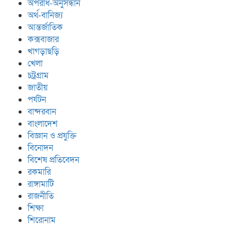
অপরাধ-অনুসন্ধান
অর্থ-বানিজ্য
আন্তর্জাতিক
কক্সবাজার
খাগড়াছড়ি
খেলা
চট্রগ্রাম
জাতীয়
পর্যটন
বান্দরবান
বাংলাদেশ
বিজ্ঞান ও প্রযুক্তি
বিনোদন
বিশেষ প্রতিবেদন
রকমারি
রাঙ্গামাটি
রাজনীতি
শিক্ষা
শিরোনাম