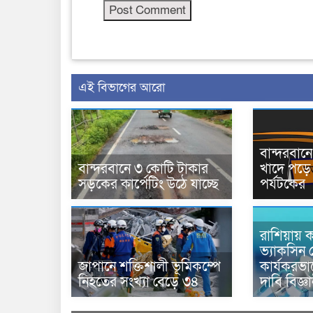
এই বিভাগের আরো
বান্দরবা
বান্দরবানে ৩ কোটি টাকার
খাদে পড়ে 
সড়কের কার্পেটিং উঠে যাচ্ছে
পর্যটকের
রাশিয়ায় ক
ভ্যাকসিন 
জাপানে শক্তিশালী ভূমিকম্পে
কার্যকরভ
নিহতের সংখ্যা বেড়ে ৩৪
দাবি বিজ্ঞ