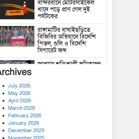
বান্দরবানে মোটরসাইকেল
খাদে পড়ে প্রাণ গেল দুই
পর্যটকের
রাঙ্গামাটির বাঘাইছড়িতে
বিজিবির অভিযানে বিদেশি
পিস্তল, গুলি ও বিদেশি
সিগারেট জব্দ
জাপানে শক্তিশালী ভূমিকম্পে
Archives
নিহতের সংখ্যা বেড়ে ৩৪
July 2026
রাশিয়ায় ক্যানসারের ভ্যাকসিন
May 2026
রোগীর শরীরে কার্যকরভাবে
April 2026
কাজ করছে, দাবি বিজ্ঞানীর
March 2026
February 2026
কাপ্তাই প্রেস ক্লাবের সভাপতি
মাহফুজ, সম্পাদক রিপন মারমা
January 2026
নির্বাচিত
December 2025
November 2025