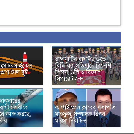
রাঙ্গামাটির বাঘাইছড়িতে
নে মোটরসাইকেল
বিজিবির অভিযানে বিদেশি
প্রাণ গেল দুই
পিস্তল, গুলি ও বিদেশি
সিগারেট জব্দ
্যানসারের
রোগীর শরীরে
কাপ্তাই প্রেস ক্লাবের সভাপতি
াবে কাজ করছে,
মাহফুজ, সম্পাদক রিপন
ানীর
মারমা নির্বাচিত