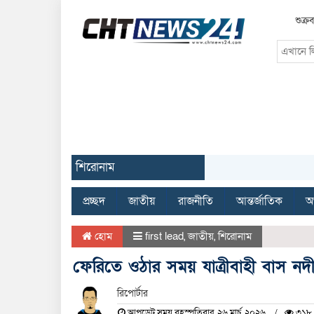
শুক্
শিরোনাম
প্রচ্ছদ
জাতীয়
রাজনীতি
আন্তর্জাতিক
অর
হোম
first lead
,
জাতীয়
,
শিরোনাম
ফেরিতে ওঠার সময় যাত্রীবাহী বাস ন
রিপোর্টার
আপডেট সময় বৃহস্পতিবার, ২৬ মার্চ, ২০২৬
৩১৮ 