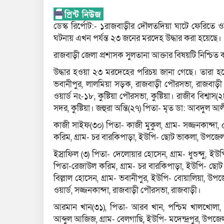
ডেস্ক রির্পোট:- ১রাজবাড়ীর দৌলতদিয়া ঘাটে ফেরিতে ওঠা
ঘটনায় এখন পর্যন্ত ২৩ জনের মরদেহ উদ্ধার করা হয়েছে।
রাজবাড়ী জেলা প্রশাসক সুলতানা আক্তার বিষয়টি নিশ্চিত
উদ্ধার হওয়া ২৩ মরদেহের পরিচয় জানা গেছে। তারা হলে
ভবানীপুর, লালমিয়া সড়ক, রাজবাড়ী পৌরসভা, রাজবাড়ী। মর্
ওয়ার্ড নং-১৮, কুষ্টিয়া পৌরসভা, কুষ্টিয়া। রাজীব বিশ্বাস(
সদর, কুষ্টিয়া। জহুরা অন্তি(২৭) পিতা- মৃত ডা: আবদুল আল
কাজী সাইফ(৩০) পিতা- কাজী মুকুল, গ্রাম- সজ্জনকান্দা, 
করিম, গ্রাম- চর বারকিপাড়া, ইউপি- ছোট ভাকলা, উপজেল
ইস্রাফিল (৩) পিতা- দেলোয়ার হোসেন, গ্রাম- ধুশুন্দু, ইউ
পিতা-রেজাউল করিম, গ্রাম- চর বারকিপাড়া, ইউপি- ছোট
বিল্লাল হোসেন, গ্রাম- ভবানীপুর, ইউপি- বোয়ালিয়া, উপ
ওয়ার্ড, সজ্জনকান্দা, রাজবাড়ী পৌরসভা, রাজবাড়ী।
আরমান খান(৩১), পিতা- আরব খান, পশ্চিম খালখোলা, উ
আব্দুল আজিজ, গ্রাম- বেলগাছি, ইউপি- মদেন্দ্রপুর, উপজে