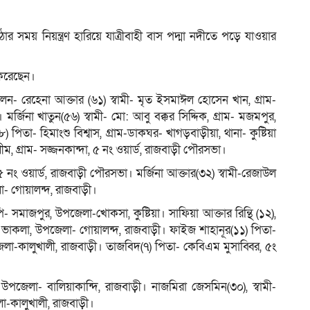
র সময় নিয়ন্ত্রণ হারিয়ে যাত্রীবাহী বাস পদ্মা নদীতে পড়ে যাওয়ার
ম
 করেছেন।
ন- রেহেনা আক্তার (৬১) স্বামী- মৃত ইসমাঈল হোসেন খান, গ্রাম-
জিনা খাতুন(৫৬) স্বামী- মো: আবু বক্কর সিদ্দিক, গ্রাম- মজমপুর,
২৮) পিতা- হিমাংশু বিশ্বাস, গ্রাম-ডাকঘর- খাগড়বাড়ীয়া, থানা- কুষ্টিয়া
ীম, গ্রাম- সজ্জনকান্দা, ৫ নং ওয়ার্ড, রাজবাড়ী পৌরসভা।
৫ নং ওয়ার্ড, রাজবাড়ী পৌরসভা। মর্জিনা আক্তার(৩২) স্বামী-রেজাউল
া- গোয়ালন্দ, রাজবাড়ী।
পি- সমাজপুর, উপজেলা-খোকসা, কুষ্টিয়া। সাফিয়া আক্তার রিন্থি (১২),
 ভাকলা, উপজেলা- গোয়ালন্দ, রাজবাড়ী। ফাইজ শাহানূর(১১) পিতা-
জেলা-কালুখালী, রাজবাড়ী। তাজবিদ(৭) পিতা- কেবিএম মুসাব্বির, ৫ং
পজেলা- বালিয়াকান্দি, রাজবাড়ী। নাজমিরা জেসমিন(৩০), স্বামী-
লা-কালুখালী, রাজবাড়ী।