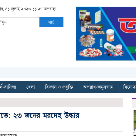
রবার, ৩১ জুলাই ২০২৬, ১১:২৭ অপরাহ্ন
সার্চ
্থ-বানিজ্য
খেলা
বিজ্ঞান ও প্রযুক্তি
অপরাধ-অনুসন্ধান
বিনোদ
দীতে: ২৩ জনের মরদেহ উদ্ধার
দেখা হয়েছে