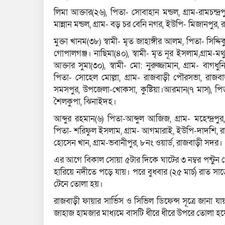
লিমা আক্তার(২৬), পিতা- সোবাহান মন্ডল, গ্রাম-রামচন্দ্
মান্নান মন্ডল, গ্রাম- বড় চর বেনি নগর, ইউপি- মিজানপুর
মুক্তা খানম(৩৮) স্বামী- মৃত জাহাঙ্গীর আলম, পিতা- সি
গোপালগঞ্জ। নাছিমা(৪০), স্বামী- মৃত নূর ইসলাম,গ্রাম
আক্তার সুমা(৩০), স্বামী- মো: নুরুজ্জামান, গ্রাম- ব
পিতা- সোহেল মোল্লা, গ্রাম- রাজবাড়ী পৌরসভা, রাজবা
সমসপুর, উপজেলা-খোকসা, কুষ্টিয়া।আরমান(৭ মাস), পিত
শৈলকুপা, ঝিনাইদহ।
আব্দুর রহমান(৬) পিতা-আব্দুল আজিজ, গ্রাম- মহেন্দ্র
পিতা- শরিফুল ইসলাম, গ্রাম- আগমারাই, ইউপি-দাদশি,
হোসেন খান, গ্রাম-ভবানীপুর, ৮নং ওয়ার্ড, রাজবাড়ী সদর।
এর আগে বিকাল সোয়া ৫টার দিকে ঘাটের ৩ নম্বর পন্টুন থে
হারিয়ে নদীতে পড়ে যায়। পরে বুধবার (২৫ মার্চ) রাত সা
টেনে তোলা হয়।
রাজবাড়ী ফায়ার সার্ভিস ও সিভিল ডিফেন্স সূত্রে জানা 
জাহাজ হামজার মাধ্যমে বাসটি ধীরে ধীরে উপরে তোলা হ