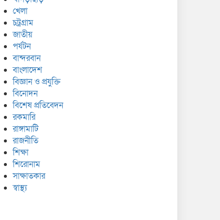
খেলা
চট্রগ্রাম
জাতীয়
পর্যটন
বান্দরবান
বাংলাদেশ
বিজ্ঞান ও প্রযুক্তি
বিনোদন
বিশেষ প্রতিবেদন
রকমারি
রাঙ্গামাটি
রাজনীতি
শিক্ষা
শিরোনাম
সাক্ষাতকার
স্বাস্থ্য