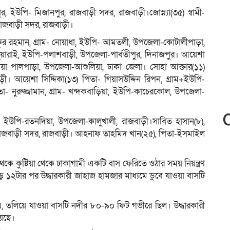
রপুর, ইউপি- মিজানপুর, রাজবাড়ী সদর, রাজবাড়ী।জোস্ন্যা(৩৫) স্বামী-
, রাজবাড়ী সদর, রাজবাড়ী।
দ্দিকুর রহমান, গ্রাম- নোয়াধা, ইউপি- আমতলী, উপজেলা-কোটালীপাড়া,
-মথুয়ারাই, ইউপি-পলাশবাড়ী, উপজেলা-পার্বতীপুর, দিনাজপুর। আয়েশা
াগধুনিয়া পালপাড়া, উপজেলা-আশুলিয়া, ঢাকা জেলা। সোহা আক্তার(১১)
ড়ী। আয়েশা সিদ্দিকা(১৩) পিতা- গিয়াসউদ্দিন রিপন, গ্রাম+ইউপি-
া- নুরুজ্জামান, গ্রাম- খন্দকবাড়িয়া, ইউপি-কাচেরকোল, উপজেলা-
পুর, ইউপি-রতনদিয়া, উপজেলা-কালুখালী, রাজবাড়ী।সাবিত হাসান(৮),
 রাজবাড়ী সদর, রাজবাড়ী। আহনাফ তাহমিদ খান(২৫), পিতা-ইসমাইল
কে কুষ্টিয়া থেকে ঢাকাগামী একটি বাস ফেরিতে ওঠার সময় নিয়ন্ত্রণ
ড়ে ১২টার পর উদ্ধারকারী জাহাজ হামজার মাধ্যমে ডুবে যাওয়া বাসটি
যায়, তলিয়ে যাওয়া বাসটি নদীর ৮০-৯০ ফিট গভীরে ছিল। উদ্ধারকারী
য়েছে।