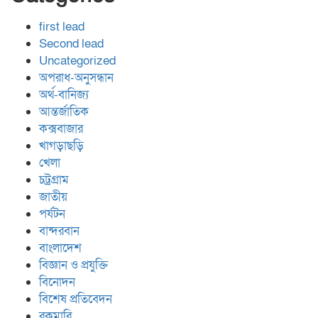
first lead
Second lead
Uncategorized
অপরাধ-অনুসন্ধান
অর্থ-বানিজ্য
আন্তর্জাতিক
কক্সবাজার
খাগড়াছড়ি
খেলা
চট্রগ্রাম
জাতীয়
পর্যটন
বান্দরবান
বাংলাদেশ
বিজ্ঞান ও প্রযুক্তি
বিনোদন
বিশেষ প্রতিবেদন
রকমারি