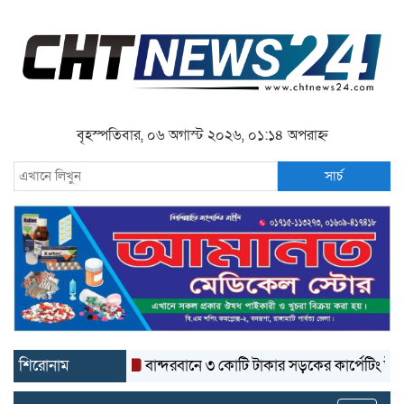
বৃহস্পতিবার, ০৬ অগাস্ট ২০২৬, ০১:১৪ অপরাহ্ন
সার্চ
শিরোনাম
বান্দরবানে ৩ কোটি টাকার সড়কের কার্পেটিং উঠে যাচ্ছে