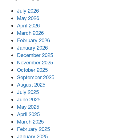
July 2026
রাশিয়ায় ক্যানসারের ভ্যাকসিন রোগীর
May 2026
শরীরে কার্যকরভাবে কাজ করছে, দাবি
April 2026
বিজ্ঞানীর
March 2026
February 2026
কাপ্তাই প্রেস ক্লাবের সভাপতি মাহফুজ,
January 2026
সম্পাদক রিপন মারমা নির্বাচিত
December 2025
November 2025
October 2025
মালয়েশিয়ার প্রধানমন্ত্রীকে চিঠি দেয়ার
September 2025
পর ফোন তারেক রহমানের,গ্যাস সঙ্কট
মোকাবিলায় সহায়তার আশ্বাস
August 2025
July 2025
June 2025
২২১ কোটি টাকা বেড়েছে রেলের আয়,
কীভাবে?
May 2025
April 2025
March 2025
এক বিলিয়ন ডলার বিনিয়োগ হবে
February 2025
আনোয়ারায়
January 2025