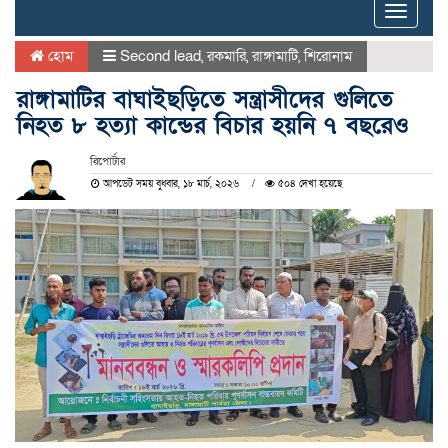
Toggle
naviga
হোম
Second lead
,
রকমারি
,
রাঙ্গামাটি
,
শিরোনাম
রাঙ্গামাটির বাঘাইছড়িতে সন্ত্রাসীদের গুলিতে
নিহত ৮ হত্যা কান্ডের বিচার হয়নি ৭ বছরেও
রিপোর্টার
আপডেট সময় বুধবার, ১৮ মার্চ, ২০২৬
৫০৪ দেখা হয়েছে