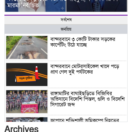
মারমা নির্বাচিত
সর্বশেষ
জনপ্রিয়
বান্দরবানে ৩ কোটি টাকার সড়কের
কার্পেটিং উঠে যাচ্ছে
বান্দরবানে মোটরসাইকেল খাদে পড়ে
প্রাণ গেল দুই পর্যটকের
রাঙ্গামাটির বাঘাইছড়িতে বিজিবির
অভিযানে বিদেশি পিস্তল, গুলি ও বিদেশি
সিগারেট জব্দ
জাপানে শক্তিশালী ভূমিকম্পে নিহতের
সংখ্যা বেড়ে ৩৪
Archives