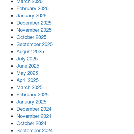
March 2026
February 2026
কাপ্তাই প্রেস ক্লাবের সভাপতি মাহফুজ,
January 2026
সম্পাদক রিপন মারমা নির্বাচিত
December 2025
November 2025
October 2025
মালয়েশিয়ার প্রধানমন্ত্রীকে চিঠি দেয়ার
September 2025
পর ফোন তারেক রহমানের,গ্যাস সঙ্কট
মোকাবিলায় সহায়তার আশ্বাস
August 2025
July 2025
June 2025
২২১ কোটি টাকা বেড়েছে রেলের আয়,
কীভাবে?
May 2025
April 2025
March 2025
এক বিলিয়ন ডলার বিনিয়োগ হবে
February 2025
আনোয়ারায়
January 2025
December 2024
November 2024
বান্দরবানে বন্যায় ক্ষতিগ্রস্তদের মাঝে
October 2024
সহায়তা দিলেন সাচিং প্রু জেরী
September 2024