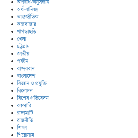
অপরাধ-অনুসন্ধান
অর্থ-বানিজ্য
আন্তর্জাতিক
কক্সবাজার
খাগড়াছড়ি
খেলা
চট্রগ্রাম
জাতীয়
পর্যটন
বান্দরবান
বাংলাদেশ
বিজ্ঞান ও প্রযুক্তি
বিনোদন
বিশেষ প্রতিবেদন
রকমারি
রাঙ্গামাটি
রাজনীতি
শিক্ষা
শিরোনাম