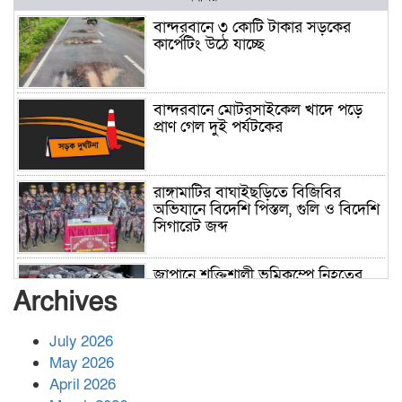
বান্দরবানে ৩ কোটি টাকার সড়কের
কার্পেটিং উঠে যাচ্ছে
বান্দরবানে মোটরসাইকেল খাদে পড়ে
প্রাণ গেল দুই পর্যটকের
রাঙ্গামাটির বাঘাইছড়িতে বিজিবির
অভিযানে বিদেশি পিস্তল, গুলি ও বিদেশি
সিগারেট জব্দ
জাপানে শক্তিশালী ভূমিকম্পে নিহতের
সংখ্যা বেড়ে ৩৪
Archives
July 2026
রাশিয়ায় ক্যানসারের ভ্যাকসিন রোগীর
May 2026
শরীরে কার্যকরভাবে কাজ করছে, দাবি
April 2026
বিজ্ঞানীর