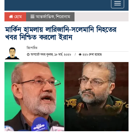
Toggle
naviga
হোম
আন্তর্জাতিক
,
শিরোনাম
মার্কিন হামলায় লারিজানি-সলেমানি নিহতের
খবর নিশ্চিত করলো ইরান
রিপোর্টার
আপডেট সময় বুধবার, ১৮ মার্চ, ২০২৬
২২৬ দেখা হয়েছে