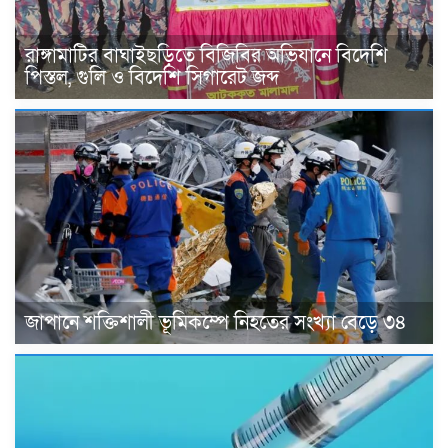
রাঙ্গামাটির বাঘাইছড়িতে বিজিবির অভিযানে বিদেশি
পিস্তল, গুলি ও বিদেশি সিগারেট জব্দ
জাপানে শক্তিশালী ভূমিকম্পে নিহতের সংখ্যা বেড়ে ৩৪