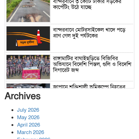
বান্দরবানে ৩ কোটি টাকার সড়কের
কার্পেটিং উঠে যাচ্ছে
বান্দরবানে মোটরসাইকেল খাদে পড়ে
প্রাণ গেল দুই পর্যটকের
রাঙ্গামাটির বাঘাইছড়িতে বিজিবির
অভিযানে বিদেশি পিস্তল, গুলি ও বিদেশি
সিগারেট জব্দ
জাপানে শক্তিশালী ভূমিকম্পে নিহতের
সংখ্যা বেড়ে ৩৪
Archives
July 2026
রাশিয়ায় ক্যানসারের ভ্যাকসিন রোগীর
May 2026
শরীরে কার্যকরভাবে কাজ করছে, দাবি
April 2026
বিজ্ঞানীর
March 2026