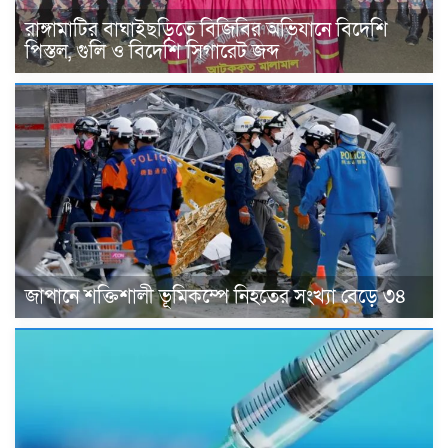
রাঙ্গামাটির বাঘাইছড়িতে বিজিবির অভিযানে বিদেশি
পিস্তল, গুলি ও বিদেশি সিগারেট জব্দ
জাপানে শক্তিশালী ভূমিকম্পে নিহতের সংখ্যা বেড়ে ৩৪