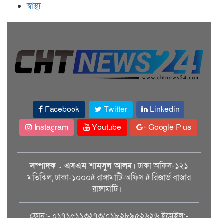
স্বাস্থ্য
Facebook
Twitter
Linkedin
Instagram
Youtube
Google Plus
সম্পাদক : এসএম শামসুল আলম।
ঢাকা অফিস-১২১
মতিঝিল, ঢাকা-১০০০# রাঙ্গামাটি-অফিস # রিজার্ভ বাজার
রাঙ্গামাটি।
ফোন:- ০১৭১৫১১৩২৭৩/০১৮২৮৯৫২৬২৬ ইমেইল:-