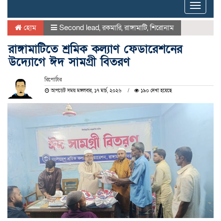
Toggle
naviga
হোম
Second lead
,
রকমারি
,
রাঙ্গামাটি
,
শিরোনাম
রাঙ্গামাটিতে শ্রমিক কল্যাণ ফেডারেশনের
উদ্যোগে ঈদ সামগ্রী বিতরণ
রিপোর্টার
আপডেট সময় মঙ্গলবার, ১৭ মার্চ, ২০২৬
১৯০ দেখা হয়েছে