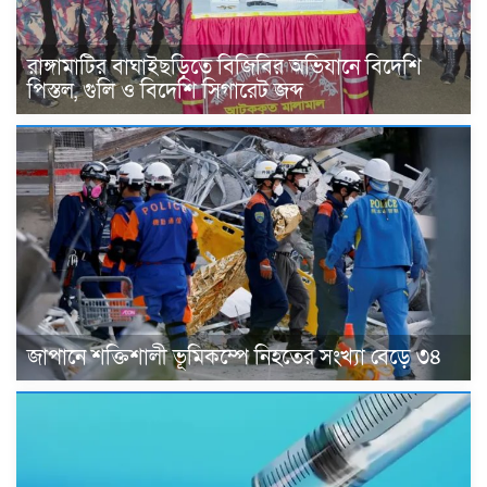
রাঙ্গামাটির বাঘাইছড়িতে বিজিবির অভিযানে বিদেশি
পিস্তল, গুলি ও বিদেশি সিগারেট জব্দ
জাপানে শক্তিশালী ভূমিকম্পে নিহতের সংখ্যা বেড়ে ৩৪