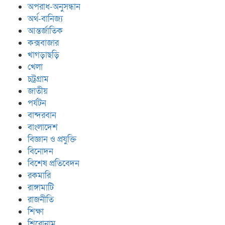
অপরাধ-অনুসন্ধান
অর্থ-বানিজ্য
আন্তর্জাতিক
কক্সবাজার
খাগড়াছড়ি
খেলা
চট্রগ্রাম
জাতীয়
পর্যটন
বান্দরবান
বাংলাদেশ
বিজ্ঞান ও প্রযুক্তি
বিনোদন
বিশেষ প্রতিবেদন
রকমারি
রাঙ্গামাটি
রাজনীতি
শিক্ষা
শিরোনাম