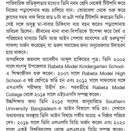
পারিবারিক প্রতিকূলতার মধ্যেও তিনি নবম শ্রেণি থেকেই টিউশনি করে
নিজের পড়াশোনার খরচ চালিয়ে যান। ভোরবেলা থেকে শুরু করে
ক্লাসের সময় বাদ দিয়ে রাত ৮টা বা ৯টা পর্যন্ত টিউশনি করতেন তিনি।
সেই সঙ্গে অসুস্থ মা-বাবার চিকিৎসা ব্যয় বহন করেও পড়াশোনায়
অবিচল ছিলেন। জীবনের নানা বাধা-বিপত্তিকে উপেক্ষা করে ধৈর্য ও
পরিশ্রমের মাধ্যমে তিনি আজ আইন পেশায় প্রবেশের এই গুরুত্বপূর্ণ
সাফল্য অর্জন করেছেন, যা তরুণ সমাজের জন্য অনুপ্রেরণার উদাহরণ
হয়ে থাকবে।
অপরদিকে জয়নাল আবেদীন আব্দুল হাকিমের পুত্র। তিনি ২০০২
সালে লংগদু উপজেলার Rabeta Model Kindergarten School-
এ শিক্ষাজীবন শুরু করেন। ২০০৭ সালে Rabeta Model High
School-এ ষষ্ঠ শ্রেণিতে ভর্তি হন এবং ২০১২ সালে সাফল্যের সঙ্গে
এসএসসি পরীক্ষায় উত্তীর্ণ হন। পরবর্তীতে Rabeta Model
College থেকে ২০১৪ সালে এইচএসসি সম্পন্ন করেন।
উচ্চশিক্ষার জন্য তিনি ২০১৫ সালের জানুয়ারিতে Southern
University Bangladesh-এ আইন বিভাগে ভর্তি হন। সেখানে
অধ্যয়নরত অবস্থায় তিনি আইন বিষয়ে গভীর আগ্রহ ও নিষ্ঠার পরিচয়
দেন। ২০১৯ সালে তিনি এলএলবি ডিগ্রি অর্জন করেন এবং ২০২০
সালে একই বিশ্ববিদ্যালয় থেকে এলএলএম ডিগ্রি সম্পন্ন করেন।