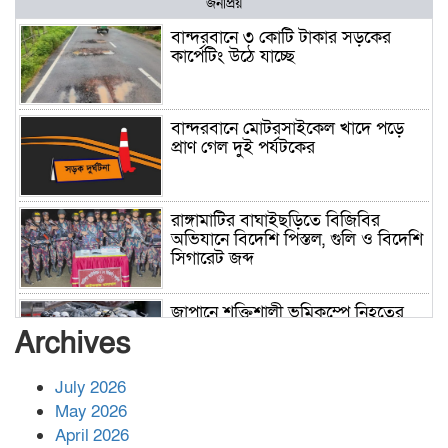
জনপ্রিয়
বান্দরবানে ৩ কোটি টাকার সড়কের
কার্পেটিং উঠে যাচ্ছে
বান্দরবানে মোটরসাইকেল খাদে পড়ে
প্রাণ গেল দুই পর্যটকের
রাঙ্গামাটির বাঘাইছড়িতে বিজিবির
অভিযানে বিদেশি পিস্তল, গুলি ও বিদেশি
সিগারেট জব্দ
জাপানে শক্তিশালী ভূমিকম্পে নিহতের
সংখ্যা বেড়ে ৩৪
Archives
July 2026
রাশিয়ায় ক্যানসারের ভ্যাকসিন রোগীর
May 2026
শরীরে কার্যকরভাবে কাজ করছে, দাবি
April 2026
বিজ্ঞানীর