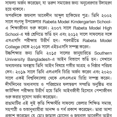
সাফল্য অর্জন করেছেন, যা তরুণ সমাজের জন্য অনুপ্রেরণার উদাহরণ
হয়ে থাকবে।
অপরদিকে জয়নাল আবেদীন আব্দুল হাকিমের পুত্র। তিনি ২০০২
সালে লংগদু উপজেলার Rabeta Model Kindergarten School-
এ শিক্ষাজীবন শুরু করেন। ২০০৭ সালে Rabeta Model High
School-এ ষষ্ঠ শ্রেণিতে ভর্তি হন এবং ২০১২ সালে সাফল্যের সঙ্গে
এসএসসি পরীক্ষায় উত্তীর্ণ হন। পরবর্তীতে Rabeta Model
College থেকে ২০১৪ সালে এইচএসসি সম্পন্ন করেন।
উচ্চশিক্ষার জন্য তিনি ২০১৫ সালের জানুয়ারিতে Southern
University Bangladesh-এ আইন বিভাগে ভর্তি হন। সেখানে
অধ্যয়নরত অবস্থায় তিনি আইন বিষয়ে গভীর আগ্রহ ও নিষ্ঠার পরিচয়
দেন। ২০১৯ সালে তিনি এলএলবি ডিগ্রি অর্জন করেন এবং ২০২০
সালে একই বিশ্ববিদ্যালয় থেকে এলএলএম ডিগ্রি সম্পন্ন করেন।
দীর্ঘদিনের অধ্যবসায় ও পরিশ্রমের ফলস্বরূপ সম্প্রতি অনুষ্ঠিত বার
কাউন্সিল পরীক্ষায় উত্তীর্ণ হয়ে তিনি আইনজীবী হিসেবে পেশাজীবন
শুরু করার সুযোগ অর্জন করেছেন।
রাঙামাটির এই দুই কৃতি শিক্ষার্থীর সাফল্যে জেলার শিক্ষিত সমাজ,
সহপাঠী ও শুভানুধ্যায়ীরা আনন্দ ও গর্ব প্রকাশ করেছেন। তারা আশা
প্রকাশ করেছেন যে, মোঃ জামাল হোসেন ও জয়নাল আবেদীন আইন