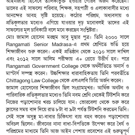
আইনজীবী হিসেবে তালিকাভুক্ত হওয়ার গৌরব অর্জন করেছেন।
তাদের এই সাফল্যে পরিবার, শিক্ষক, সহপাঠী ও এলাকাবাসীর মধ্যে
আনন্দের আবহ সৃষ্টি হয়েছে। কঠোর পরিশ্রম, অধ্যবসায় ও
প্রতিকূলতার মধ্যেও এগিয়ে যাওয়ার দৃঢ় মনোবলই তাদের এই
সাফল্যের মূল চাবিকাঠি বলে মনে করছেন সংশ্লিষ্টরা।
মোঃ জামাল হোসেন মরহুম আবু মুছার পুত্র। তিনি ২০০০ সালে
Rangamati Senior Madrasa-এ প্রথম শ্রেণিতে ভর্তি হয়ে
শিক্ষাজীবন শুরু করেন। একই প্রতিষ্ঠান থেকে ২০১০ সালে দাখিল
এবং ২০১২ সালে আলিম পরীক্ষায় এ+ গ্রেডে উত্তীর্ণ হন। পরে
Rangamati Government College থেকে অর্থনীতিতে অনার্স ও
মাস্টার্স সম্পন্ন করেন। উচ্চশিক্ষার ধারাবাহিকতায় তিনি পরবর্তীতে
Chittagong Law College থেকে এলএলবি ডিগ্রি অর্জন করেন।
জামাল হোসেনের শিক্ষাজীবন ছিল সংগ্রামমুখর। আর্থিক অনটন ও
পারিবারিক প্রতিকূলতার মধ্যেও তিনি নবম শ্রেণি থেকেই টিউশনি করে
নিজের পড়াশোনার খরচ চালিয়ে যান। ভোরবেলা থেকে শুরু করে
ক্লাসের সময় বাদ দিয়ে রাত ৮টা বা ৯টা পর্যন্ত টিউশনি করতেন তিনি।
সেই সঙ্গে অসুস্থ মা-বাবার চিকিৎসা ব্যয় বহন করেও পড়াশোনায়
অবিচল ছিলেন। জীবনের নানা বাধা-বিপত্তিকে উপেক্ষা করে ধৈর্য ও
পরিশ্রমের মাধ্যমে তিনি আজ আইন পেশায় প্রবেশের এই গুরুত্বপূর্ণ