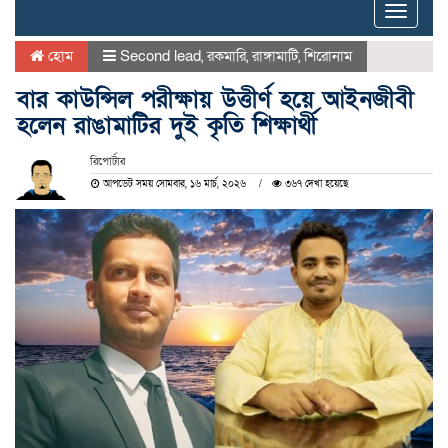
Toggle
naviga
হোম
Second lead
,
রকমারি
,
রাঙ্গামাটি
,
শিরোনাম
বার কাউন্সিল পরীক্ষায় উত্তীর্ণ হয়ে আইনজীবী
হলেন রাঙামাটির দুই কৃতি শিক্ষার্থী
রিপোর্টার
আপডেট সময় সোমবার, ১৬ মার্চ, ২০২৬
৩৬৭ দেখা হয়েছে