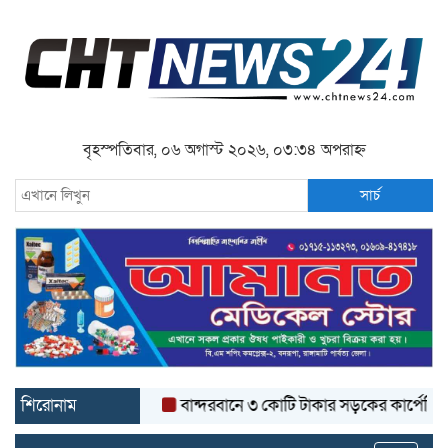
বৃহস্পতিবার, ০৬ অগাস্ট ২০২৬, ০৩:৩৪ অপরাহ্ন
সার্চ
শিরোনাম
বান্দরবানে ৩ কোটি টাকার সড়কের কার্পেটিং উঠে যা