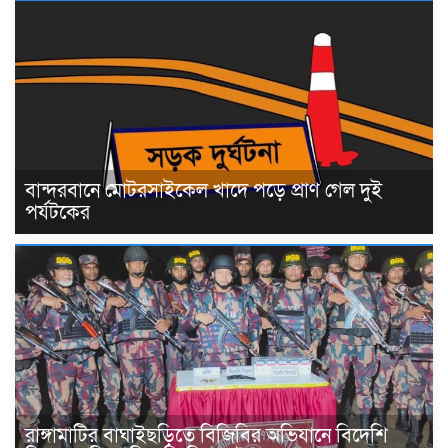
বান্দরবানে মোটরসাইকেল খাদে পড়ে প্রাণ গেল দুই
পর্যটকের
রাঙ্গামাটির বাঘাইছড়িতে বিজিবির অভিযানে বিদেশি