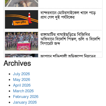
বান্দরবানে মোটরসাইকেল খাদে পড়ে
প্রাণ গেল দুই পর্যটকের
রাঙ্গামাটির বাঘাইছড়িতে বিজিবির
অভিযানে বিদেশি পিস্তল, গুলি ও বিদেশি
সিগারেট জব্দ
জাপানে শক্তিশালী ভূমিকম্পে নিহতের
সংখ্যা বেড়ে ৩৪
Archives
July 2026
রাশিয়ায় ক্যানসারের ভ্যাকসিন রোগীর
May 2026
শরীরে কার্যকরভাবে কাজ করছে, দাবি
April 2026
বিজ্ঞানীর
March 2026
February 2026
কাপ্তাই প্রেস ক্লাবের সভাপতি মাহফুজ,
January 2026
সম্পাদক রিপন মারমা নির্বাচিত