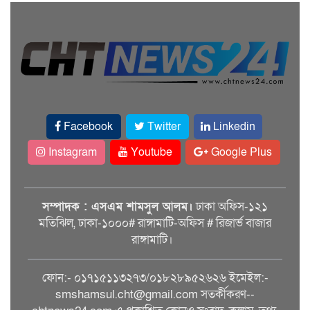
Facebook
Twitter
Linkedin
Instagram
Youtube
Google Plus
সম্পাদক : এসএম শামসুল আলম।
ঢাকা অফিস-১২১
মতিঝিল, ঢাকা-১০০০# রাঙ্গামাটি-অফিস # রিজার্ভ বাজার
রাঙ্গামাটি।
ফোন:- ০১৭১৫১১৩২৭৩/০১৮২৮৯৫২৬২৬ ইমেইল:-
smshamsul.cht@gmail.com সতর্কীকরণ--