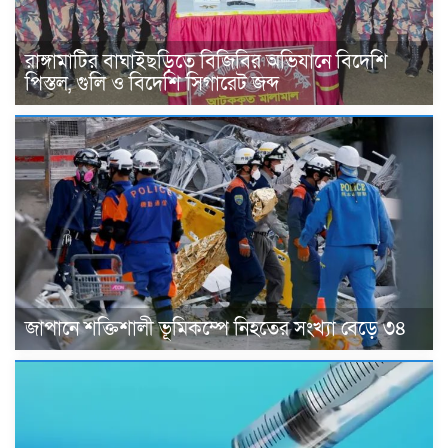
রাঙ্গামাটির বাঘাইছড়িতে বিজিবির অভিযানে বিদেশি
পিস্তল, গুলি ও বিদেশি সিগারেট জব্দ
জাপানে শক্তিশালী ভূমিকম্পে নিহতের সংখ্যা বেড়ে ৩৪