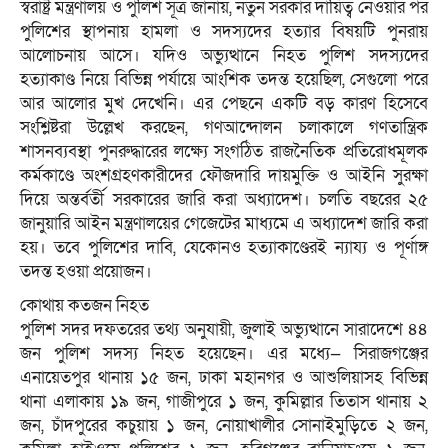
স্বরাষ্ট্র মন্ত্রণালয় ও পুলিশ সূত্র জানায়, নতুন সরকার দায়িত্ব নেওয়ার পর
পুলিশের স্থাপনায় হামলা ও সদস্যদের হত্যার বিষয়টি পুনরায়
আলোচনায় আসে। যদিও অভ্যুত্থানে নিহত পুলিশ সদস্যদের
হত্যাকাণ্ড নিয়ে বিভিন্ন পর্যায়ে আংশিক তদন্ত হয়েছিল, সেগুলো পরে
আর আলোর মুখ দেখেনি। এর পেছনে একটি বড় কারণ হিসেবে
সংশ্লিষ্টরা উল্লেখ করছেন, গণআন্দোলন চলাকালে গণতান্ত্রিক
শাসনব্যবস্থা পুনরুদ্ধারের লক্ষ্যে সংগঠিত রাজনৈতিক প্রতিরোধমূলক
কর্মকাণ্ডে অংশগ্রহণকারীদের ফৌজদারি দায়মুক্তি ও আইনি সুরক্ষা
দিয়ে অন্তর্বর্তী সরকারের জারি করা অধ্যাদেশ। চলতি বছরের ২৫
জানুয়ারি আইন মন্ত্রণালয়ের গেজেটের মাধ্যমে এ অধ্যাদেশ জারি করা
হয়। তবে পুলিশের দাবি, যেকোনও হত্যাকাণ্ডেরই ন্যায্য ও পূর্ণাঙ্গ
তদন্ত হওয়া প্রয়োজন।
কোথায় কতজন নিহত
পুলিশ সদর দফতরের তথ্য অনুযায়ী, জুলাই অভ্যুত্থানে সারাদেশে ৪৪
জন পুলিশ সদস্য নিহত হয়েছেন। এর মধ্যে— সিরাজগঞ্জের
এনায়েতপুর থানায় ১৫ জন, ঢাকা মহানগর ও আশুলিয়াসহ বিভিন্ন
থানা এলাকায় ১৯ জন, গাজীপুরে ১ জন, কুমিল্লার তিতাস থানায় ২
জন, চাঁদপুরের কচুয়ায় ১ জন, নোয়াখালীর সোনাইমুড়িতে ২ জন,