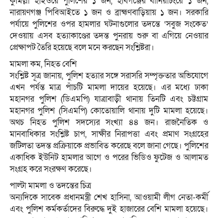
কুমিল্লা হাইওয়ে পুলিশের ১ জন, হবিগঞ্জের বানিয়াচংয়ে ১ জন,
নারায়ণগঞ্জ পিবিআইতে ১ জন ও ব্রাহ্মণবাড়িয়ায় ১ জন। সরকারি
পর্যায়ে পুলিশের ওপর হামলার ঘটনাগুলোর তদন্তে ‘সবুজ সংকেত’
দেওয়ায় এসব হত্যাকাণ্ডের তদন্ত পুনরায় শুরু বা এগিয়ে নেওয়ার
প্রেক্ষাপট তৈরি হয়েছে বলে মনে করছেন সংশ্লিষ্টরা।
মামলা কম, নিহত বেশি
সংশ্লিষ্ট সূত্র জানায়, পুলিশ হত্যার সঙ্গে সরাসরি সম্পৃক্ততার অভিযোগে
এখন পর্যন্ত মাত্র পাঁচটি মামলা দায়ের হয়েছে। এর মধ্যে ঢাকা
মহানগর পুলিশ (ডিএমপি) যাত্রাবাড়ী থানায় তিনটি এবং চট্টগ্রাম
মহানগর পুলিশ (সিএমপি) কোতোয়ালি থানায় দুটি মামলা হয়েছে।
অথচ নিহত পুলিশ সদস্যের সংখ্যা ৪৪ জন। রাজনৈতিক ও
মানবাধিকার সংশ্লিষ্ট চাপ, সাক্ষীর নিরাপত্তা এবং প্রমাণ সংগ্রহের
জটিলতা তদন্ত প্রক্রিয়াকে প্রভাবিত করেছে বলে জানা গেছে। পুলিশের
একাধিক ইউনিট হামলার আগে ও পরের ভিডিও ফুটেজ ও আলামত
সংগ্রহ করে সংরক্ষণ করেছে।
পাল্টা মামলা ও তদন্তের চিত্র
অন্যদিকে সাবেক প্রধানমন্ত্রী শেখ হাসিনা, আওয়ামী লীগ নেতা-কর্মী
এবং পুলিশ কর্মকর্তাদের বিরুদ্ধে দুই হাজারের বেশি মামলা হয়েছে।