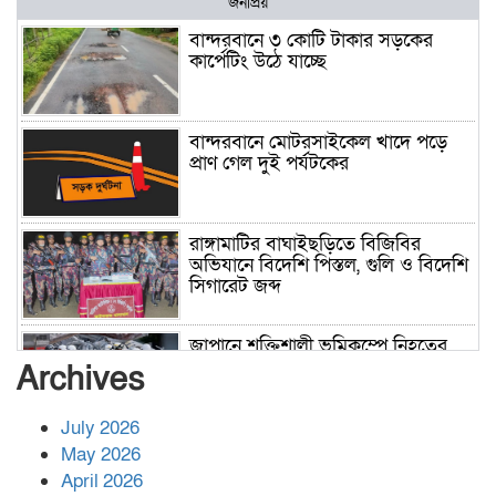
জনপ্রিয়
বান্দরবানে ৩ কোটি টাকার সড়কের
কার্পেটিং উঠে যাচ্ছে
বান্দরবানে মোটরসাইকেল খাদে পড়ে
প্রাণ গেল দুই পর্যটকের
রাঙ্গামাটির বাঘাইছড়িতে বিজিবির
অভিযানে বিদেশি পিস্তল, গুলি ও বিদেশি
সিগারেট জব্দ
জাপানে শক্তিশালী ভূমিকম্পে নিহতের
সংখ্যা বেড়ে ৩৪
Archives
July 2026
রাশিয়ায় ক্যানসারের ভ্যাকসিন রোগীর
May 2026
শরীরে কার্যকরভাবে কাজ করছে, দাবি
April 2026
বিজ্ঞানীর