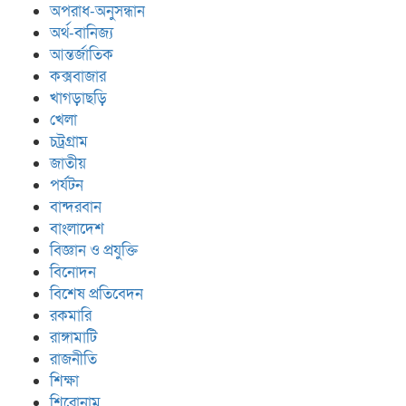
অপরাধ-অনুসন্ধান
অর্থ-বানিজ্য
আন্তর্জাতিক
কক্সবাজার
খাগড়াছড়ি
খেলা
চট্রগ্রাম
জাতীয়
পর্যটন
বান্দরবান
বাংলাদেশ
বিজ্ঞান ও প্রযুক্তি
বিনোদন
বিশেষ প্রতিবেদন
রকমারি
রাঙ্গামাটি
রাজনীতি
শিক্ষা
শিরোনাম