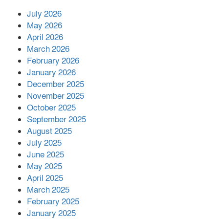
July 2026
রাশিয়ায় ক্যানসারের ভ্যাকসিন রোগীর
May 2026
শরীরে কার্যকরভাবে কাজ করছে, দাবি
April 2026
বিজ্ঞানীর
March 2026
February 2026
কাপ্তাই প্রেস ক্লাবের সভাপতি মাহফুজ,
January 2026
সম্পাদক রিপন মারমা নির্বাচিত
December 2025
November 2025
October 2025
মালয়েশিয়ার প্রধানমন্ত্রীকে চিঠি দেয়ার
September 2025
পর ফোন তারেক রহমানের,গ্যাস সঙ্কট
মোকাবিলায় সহায়তার আশ্বাস
August 2025
July 2025
June 2025
২২১ কোটি টাকা বেড়েছে রেলের আয়,
কীভাবে?
May 2025
April 2025
March 2025
এক বিলিয়ন ডলার বিনিয়োগ হবে
February 2025
আনোয়ারায়
January 2025