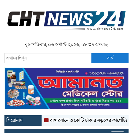
বৃহস্পতিবার, ০৬ অগাস্ট ২০২৬, ০৮:৩৭ অপরাহ্ন
সার্চ
শিরোনাম
বান্দরবানে ৩ কোটি টাকার সড়কের কার্পেটিং উঠে যাচ্ছ