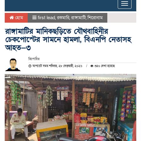
Toggle
naviga
হোম
first lead
,
রকমারি
,
রাঙ্গামাটি
,
শিরোনাম
রাঙ্গামাটির মানিকছড়িতে যৌথবাহিনীর
চেকপোস্টের সামনে হামলা, বিএনপি নেতাসহ
আহত—৩
রিপোর্টার
আপডেট সময় শনিবার, ২৮ ফেব্রুয়ারী, ২০২৬
৩৪০ দেখা হয়েছে