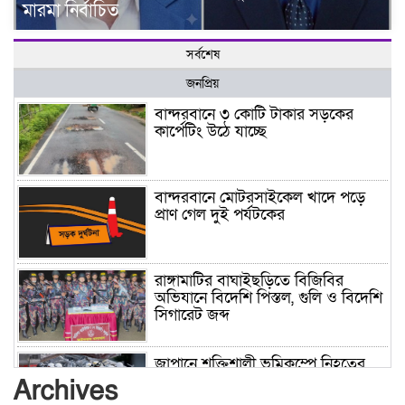
মারমা নির্বাচিত
সর্বশেষ
জনপ্রিয়
বান্দরবানে ৩ কোটি টাকার সড়কের
কার্পেটিং উঠে যাচ্ছে
বান্দরবানে মোটরসাইকেল খাদে পড়ে
প্রাণ গেল দুই পর্যটকের
রাঙ্গামাটির বাঘাইছড়িতে বিজিবির
অভিযানে বিদেশি পিস্তল, গুলি ও বিদেশি
সিগারেট জব্দ
জাপানে শক্তিশালী ভূমিকম্পে নিহতের
সংখ্যা বেড়ে ৩৪
Archives