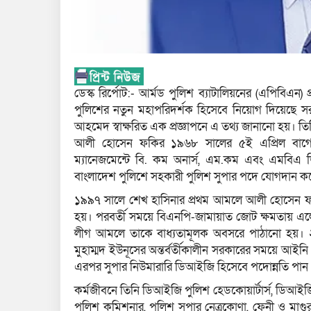
ডেস্ক রির্পোট:- আর্মড পুলিশ ব্যাটালিয়নের (এপিবি
পুলিশের নতুন মহাপরিদর্শক হিসেবে নিয়োগ দিয়েছে সরকার
আহমেদ স্বাক্ষরিত এক প্রজ্ঞাপনে এ তথ্য জানানো হয়। ত
আলী হোসেন ফকির ১৯৬৮ সালের ৫ই এপ্রিল বাগেরহা
ম্যানেজমেন্টে বি. কম অনার্স, এম.কম এবং এমবিএ 
বাংলাদেশ পুলিশে সহকারী পুলিশ সুপার পদে যোগদান ক
১৯৯৭ সালে শেখ হাসিনার প্রথম আমলে আলী হোসেন ফ
হয়। পরবর্তী সময়ে বিএনপি-জামায়াত জোট ক্ষমতায় এল
লীগ আমলে তাকে বাধ্যতামূলক অবসরে পাঠানো হয়।
মুহাম্মদ ইউনূসের অন্তর্বর্তীকালীন সরকারের সময়ে আইন
এরপর সুপার নিউমারারি ডিআইজি হিসেবে পদোন্নতি পান
কর্মজীবনে তিনি ডিআইজি পুলিশ হেডকোয়ার্টার্স, ডিআ
পুলিশ কমিশনার, পুলিশ সুপার নেত্রকোণা, ফেনী ও মাগ