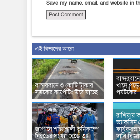
Save my name, email, and website in th
এই বিভাগের আরো
বান্দরবা
বান্দরবানে ৩ কোটি টাকার
খাদে পড়ে 
সড়কের কার্পেটিং উঠে যাচ্ছে
পর্যটকের
রাশিয়ায় ক
ভ্যাকসিন 
জাপানে শক্তিশালী ভূমিকম্পে
কার্যকরভ
নিহতের সংখ্যা বেড়ে ৩৪
দাবি বিজ্ঞ