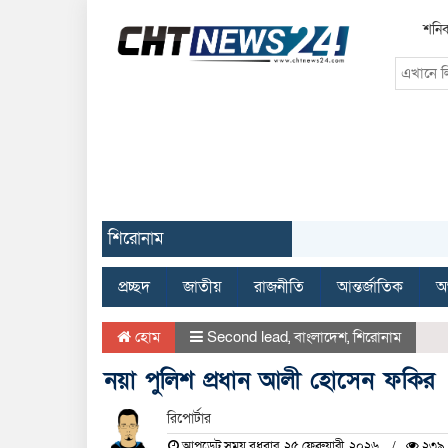
শনিব
শিরোনাম
প্রচ্ছদ
জাতীয়
রাজনীতি
আন্তর্জাতিক
অর
হোম
Second lead
,
বাংলাদেশ
,
শিরোনাম
নয়া পুলিশ প্রধান আলী হোসেন ফকির
রিপোর্টার
আপডেট সময় বুধবার, ২৫ ফেব্রুয়ারী, ২০২৬
২৩৯ 