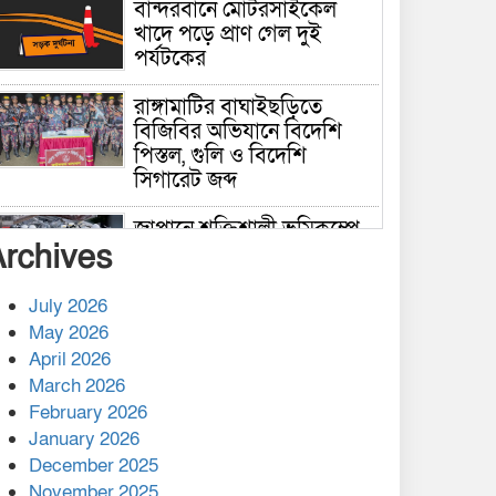
বান্দরবানে মোটরসাইকেল
খাদে পড়ে প্রাণ গেল দুই
পর্যটকের
রাঙ্গামাটির বাঘাইছড়িতে
বিজিবির অভিযানে বিদেশি
পিস্তল, গুলি ও বিদেশি
সিগারেট জব্দ
জাপানে শক্তিশালী ভূমিকম্পে
Archives
নিহতের সংখ্যা বেড়ে ৩৪
July 2026
রাশিয়ায় ক্যানসারের ভ্যাকসিন
May 2026
রোগীর শরীরে কার্যকরভাবে
April 2026
কাজ করছে, দাবি বিজ্ঞানীর
March 2026
February 2026
কাপ্তাই প্রেস ক্লাবের সভাপতি
মাহফুজ, সম্পাদক রিপন মারমা
January 2026
নির্বাচিত
December 2025
November 2025