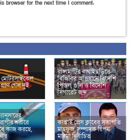
is browser for the next time I comment.
রাঙ্গামাটির বাঘাইছড়িতে
নে মোটরসাইকেল
বিজিবির অভিযানে বিদেশি
প্রাণ গেল দুই
পিস্তল, গুলি ও বিদেশি
সিগারেট জব্দ
্যানসারের
রোগীর শরীরে
কাপ্তাই প্রেস ক্লাবের সভাপতি
াবে কাজ করছে,
মাহফুজ, সম্পাদক রিপন
ানীর
মারমা নির্বাচিত